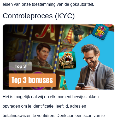
eisen van onze toestemming van de gokautoriteit.
Controleproces (KYC)
Het is mogelijk dat wij op elk moment bewijsstukken
opvragen om je identificatie, leeftijd, adres en
betalingswijzen te verifiëren. Denk aan een scan van je