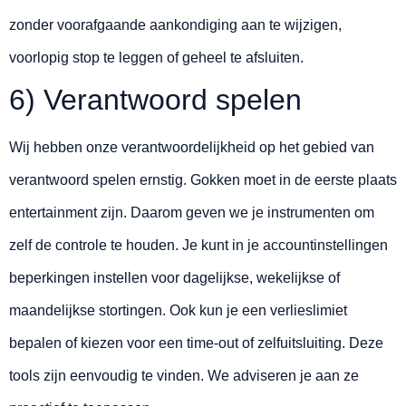
zonder voorafgaande aankondiging aan te wijzigen,
voorlopig stop te leggen of geheel te afsluiten.
6) Verantwoord spelen
Wij hebben onze verantwoordelijkheid op het gebied van
verantwoord spelen ernstig. Gokken moet in de eerste plaats
entertainment zijn. Daarom geven we je instrumenten om
zelf de controle te houden. Je kunt in je accountinstellingen
beperkingen instellen voor dagelijkse, wekelijkse of
maandelijkse stortingen. Ook kun je een verlieslimiet
bepalen of kiezen voor een time-out of zelfuitsluiting. Deze
tools zijn eenvoudig te vinden. We adviseren je aan ze