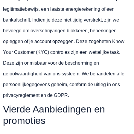
legitimatiebewijs, een laatste energierekening of een
bankafschrift. Indien je deze niet tijdig verstrekt, zijn we
bevoegd om overschrijvingen blokkeren, beperkingen
opleggen of je account opzeggen. Deze zogeheten Know
Your Customer (KYC) controles zijn een wettelijke taak.
Deze zijn onmisbaar voor de bescherming en
geloofwaardigheid van ons systeem. We behandelen alle
persoonlijkegegevens geheim, conform de uitleg in ons
privacyreglement en de GDPR.
Vierde Aanbiedingen en
promoties