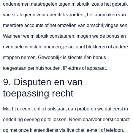
ondernemen maatregelen tegen misbruik, zoals het gebruik
van strategieën voor oneerlijk voordeel, het aanmaken van
meerdere accounts of het omzeilen van omschrijvingseisen.
Wanneer we misbruik constateren, mogen we de bonus en
eventuele winsten innemen, je account blokkeren of andere
stappen nemen. Gewoonlijk is slechts één bonus
toegestaan per huishouden, IP-adres of apparaat.
9. Disputen en van
toepassing recht
Mocht er een conflict ontstaan, dan proberen we dat eerst in
onderling overleg op te lossen. Neem daarvoor eerst contact
op met onze klantendienst via live chat, e-mail of telefoon.