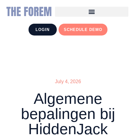
LOGIN
SCHEDULE DEMO
July 4, 2026
Algemene
bepalingen bij
HiddenJack