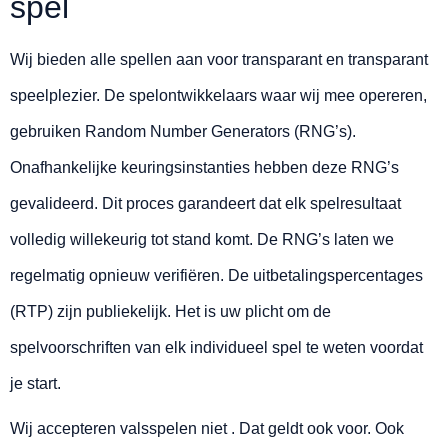
spel
Wij bieden alle spellen aan voor transparant en transparant
speelplezier. De spelontwikkelaars waar wij mee opereren,
gebruiken Random Number Generators (RNG’s).
Onafhankelijke keuringsinstanties hebben deze RNG’s
gevalideerd. Dit proces garandeert dat elk spelresultaat
volledig willekeurig tot stand komt. De RNG’s laten we
regelmatig opnieuw verifiëren. De uitbetalingspercentages
(RTP) zijn publiekelijk. Het is uw plicht om de
spelvoorschriften van elk individueel spel te weten voordat
je start.
Wij accepteren valsspelen niet . Dat geldt ook voor. Ook