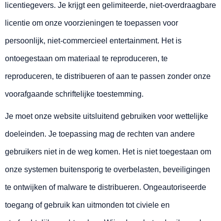
licentiegevers. Je krijgt een gelimiteerde, niet-overdraagbare
licentie om onze voorzieningen te toepassen voor
persoonlijk, niet-commercieel entertainment. Het is
ontoegestaan om materiaal te reproduceren, te
reproduceren, te distribueren of aan te passen zonder onze
voorafgaande schriftelijke toestemming.
Je moet onze website uitsluitend gebruiken voor wettelijke
doeleinden. Je toepassing mag de rechten van andere
gebruikers niet in de weg komen. Het is niet toegestaan om
onze systemen buitensporig te overbelasten, beveiligingen
te ontwijken of malware te distribueren. Ongeautoriseerde
toegang of gebruik kan uitmonden tot civiele en