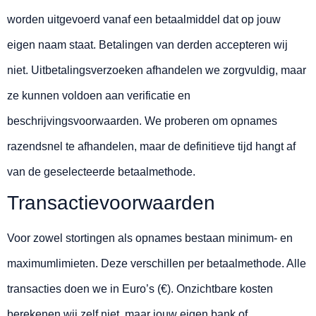
worden uitgevoerd vanaf een betaalmiddel dat op jouw
eigen naam staat. Betalingen van derden accepteren wij
niet. Uitbetalingsverzoeken afhandelen we zorgvuldig, maar
ze kunnen voldoen aan verificatie en
beschrijvingsvoorwaarden. We proberen om opnames
razendsnel te afhandelen, maar de definitieve tijd hangt af
van de geselecteerde betaalmethode.
Transactievoorwaarden
Voor zowel stortingen als opnames bestaan minimum- en
maximumlimieten. Deze verschillen per betaalmethode. Alle
transacties doen we in Euro’s (€). Onzichtbare kosten
berekenen wij zelf niet, maar jouw eigen bank of