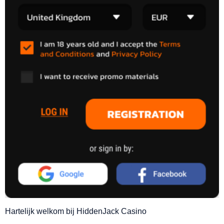
Hartelijk welkom bij HiddenJack Casino