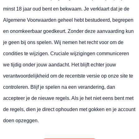
minst 18 jaar oud bent en bekwaam. Je verklaart dat je de
Algemene Voorwaarden geheel hebt bestudeerd, begrepen
en onomkeerbaar goedkeurt. Zonder deze aanvaarding kun
je geen bij ons spelen. Wij nemen het recht voor om de
condities te wijzigen. Cruciale wijzigingen communiceren
we tijdig onder jouw aandacht. Het blijft echter jouw
verantwoordelijkheid om de recentste versie op onze site te
controleren. Blijf je spelen na een verandering, dan
accepteer je de nieuwe regels. Als je het niet eens bent met
de regels, dien je direct ophouden met gokken en je account
doen opzeggen.