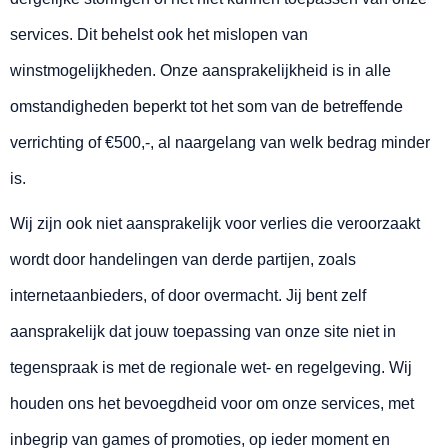
services. Dit behelst ook het mislopen van
winstmogelijkheden. Onze aansprakelijkheid is in alle
omstandigheden beperkt tot het som van de betreffende
verrichting of €500,-, al naargelang van welk bedrag minder
is.
Wij zijn ook niet aansprakelijk voor verlies die veroorzaakt
wordt door handelingen van derde partijen, zoals
internetaanbieders, of door overmacht. Jij bent zelf
aansprakelijk dat jouw toepassing van onze site niet in
tegenspraak is met de regionale wet- en regelgeving. Wij
houden ons het bevoegdheid voor om onze services, met
inbegrip van games of promoties, op ieder moment en