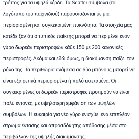
τρόπος για τα υψηλά κέρδη. Τα Scatter σύμβολα (το
λογότυπο του παιχνιδιού) παρουσιάζονται με μια
περιορισμένη και συγκεκριμένη πυκνότητα. Τα στοιχεία μας
κατέδειξαν ότι ο τυπικός παίκτης μπορεί να περιμένει έναν
γύρο δωρεάν περιστροφών κάθε 150 με 200 κανονικές
περιστροφές. Ακόμα και εδώ όμως, η διακύμανση παίζει τον
ρόλο της. Τα περιθώρια ανάμεσα σε δύο μπόνους μπορεί να
είναι εξαιρετικά περιορισμένα ή πολύ εκτεταμένα. Οι
συγκεκριμένες οι δωρεάν περιστροφές προτιμούν να είναι
πολύ έντονες, με υψηλότερη εμφάνιση των υψηλών
συμβόλων. Η ευκαιρία για νέο γύρο ενισχύει ένα επιπλέον
στρώμα έντασης και απροσδόκητης απόδοσης μέσα στο
περιβάλλον της υψηλής διακύμανσης.