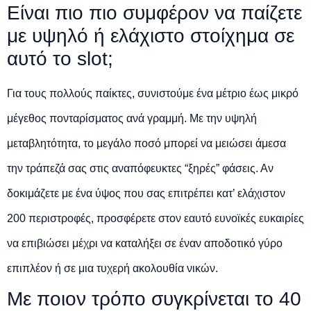
Είναι πιο πιο συμφέρον να παίζετε
με υψηλό ή ελάχιστο στοίχημα σε
αυτό το slot;
Για τους πολλούς παίκτες, συνιστούμε ένα μέτριο έως μικρό
μέγεθος πονταρίσματος ανά γραμμή. Με την υψηλή
μεταβλητότητα, το μεγάλο ποσό μπορεί να μειώσει άμεσα
την τράπεζά σας στις αναπόφευκτες “ξηρές” φάσεις. Αν
δοκιμάζετε με ένα ύψος που σας επιτρέπει κατ’ ελάχιστον
200 περιστροφές, προσφέρετε στον εαυτό ευνοϊκές ευκαιρίες
να επιβιώσει μέχρι να καταλήξει σε έναν αποδοτικό γύρο
επιπλέον ή σε μια τυχερή ακολουθία νικών.
Με ποιον τρόπο συγκρίνεται το 40