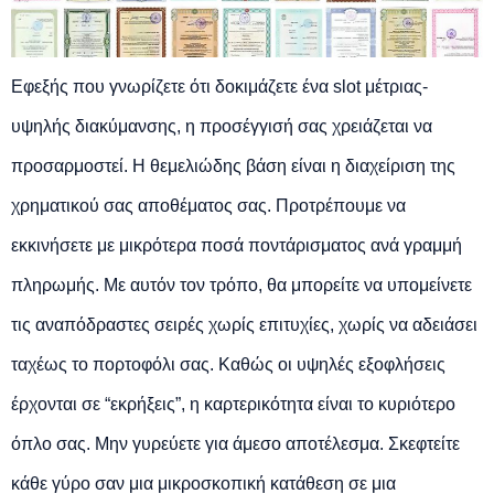
Εφεξής που γνωρίζετε ότι δοκιμάζετε ένα slot μέτριας-
υψηλής διακύμανσης, η προσέγγισή σας χρειάζεται να
προσαρμοστεί. Η θεμελιώδης βάση είναι η διαχείριση της
χρηματικού σας αποθέματος σας. Προτρέπουμε να
εκκινήσετε με μικρότερα ποσά ποντάρισματος ανά γραμμή
πληρωμής. Με αυτόν τον τρόπο, θα μπορείτε να υπομείνετε
τις αναπόδραστες σειρές χωρίς επιτυχίες, χωρίς να αδειάσει
ταχέως το πορτοφόλι σας. Καθώς οι υψηλές εξοφλήσεις
έρχονται σε “εκρήξεις”, η καρτερικότητα είναι το κυριότερο
όπλο σας. Μην γυρεύετε για άμεσο αποτέλεσμα. Σκεφτείτε
κάθε γύρο σαν μια μικροσκοπική κατάθεση σε μια