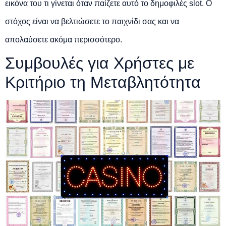
εικόνα του τι γίνεται όταν παίζετε αυτό το δημοφιλές slot. Ο
στόχος είναι να βελτιώσετε το παιχνίδι σας και να
απολαύσετε ακόμα περισσότερο.
Συμβουλές για Χρήστες με
Κριτήριο τη Μεταβλητότητα