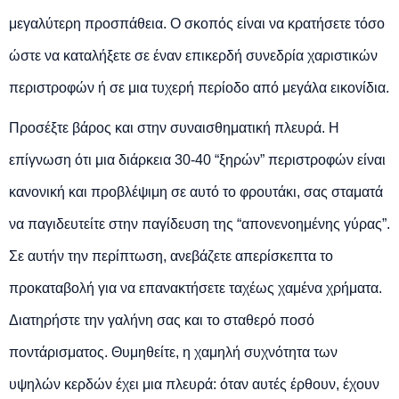
μεγαλύτερη προσπάθεια. Ο σκοπός είναι να κρατήσετε τόσο
ώστε να καταλήξετε σε έναν επικερδή συνεδρία χαριστικών
περιστροφών ή σε μια τυχερή περίοδο από μεγάλα εικονίδια.
Προσέξτε βάρος και στην συναισθηματική πλευρά. Η
επίγνωση ότι μια διάρκεια 30-40 “ξηρών” περιστροφών είναι
κανονική και προβλέψιμη σε αυτό το φρουτάκι, σας σταματά
να παγιδευτείτε στην παγίδευση της “απονενοημένης γύρας”.
Σε αυτήν την περίπτωση, ανεβάζετε απερίσκεπτα το
προκαταβολή για να επανακτήσετε ταχέως χαμένα χρήματα.
Διατηρήστε την γαλήνη σας και το σταθερό ποσό
ποντάρισματος. Θυμηθείτε, η χαμηλή συχνότητα των
υψηλών κερδών έχει μια πλευρά: όταν αυτές έρθουν, έχουν