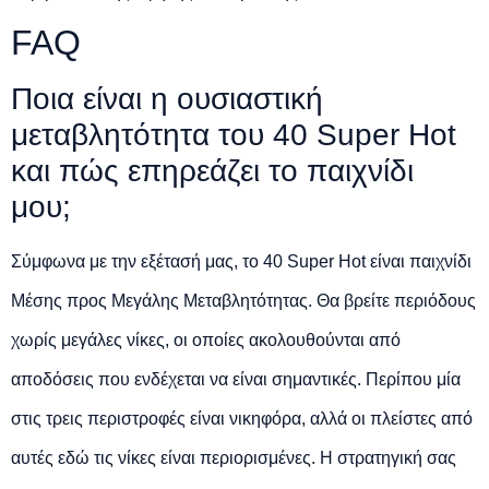
FAQ
Ποια είναι η ουσιαστική
μεταβλητότητα του 40 Super Hot
και πώς επηρεάζει το παιχνίδι
μου;
Σύμφωνα με την εξέτασή μας, το 40 Super Hot είναι παιχνίδι
Μέσης προς Μεγάλης Μεταβλητότητας. Θα βρείτε περιόδους
χωρίς μεγάλες νίκες, οι οποίες ακολουθούνται από
αποδόσεις που ενδέχεται να είναι σημαντικές. Περίπου μία
στις τρεις περιστροφές είναι νικηφόρα, αλλά οι πλείστες από
αυτές εδώ τις νίκες είναι περιορισμένες. Η στρατηγική σας