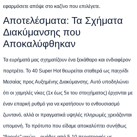
εφαρμόσετε απόψε στο καζίνο που επιλέγετε.
Αποτελέσματα: Τα Σχήματα
Διακύμανσης που
Αποκαλύφθηκαν
Τα ευρήματά μας σχηματίζουν ένα ξεκάθαρο και ενδιαφέρον
πορτρέτο. Το 40 Super Hot θεωρείται σταθερά ως παιχνίδι
Μεσαίας προς Αυξημένης Διακύμανσης. Αυτό υποδηλώνει
ότι οι χαμηλές νίκες (1x έως 5x του στοιχήματος) έρχονται με
έναν επαρκή ρυθμό για να κρατήσουν το ενθουσιασμό
ζωντανό, αλλά οι πραγματικά υψηλές πληρωμές χρειάζονται
υπομονή. Το πρότυπο που είδαμε αποκαλύπτει συνήθως
“βροχές” νικών – ομάδες από 5-10 περιστροφές με