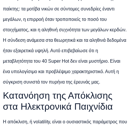
παίκτης: τα μοτίβα νικών σε σύντομες συνεδρίες έναντι
μεγάλων, η επιρροή όταν τροποποιείς το ποσό του
στοιχήματος, και η αληθινή συχνότητα των μεγάλων κερδών.
Η σύνδεση ανάμεσα στα θεωρητικά και τα αληθινά δεδομένα
ήταν εξαιρετικά υψηλή. Αυτό επιβεβαίωσε ότι η
μεταβλητότητα του 40 Super Hot δεν είναι μυστήριο. Είναι
ένα υπολογίσιμο και προβλέψιμο χαρακτηριστικό. Αυτή η
σύγκριση συνιστά τον πυρήνα της έρευνάς μας.
Κατανόηση της Απόκλισης
στα Ηλεκτρονικά Παιχνίδια
Η απόκλιση, ή volatility, είναι ο ουσιαστικός παράμετρος που