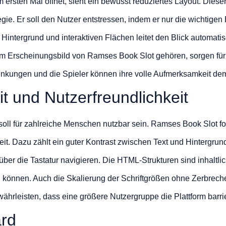
rsten Mal öffnet, sieht ein bewusst reduziertes Layout. Dieser
egie. Er soll den Nutzer entstressen, indem er nur die wichtigen
Hintergrund und interaktiven Flächen leitet den Blick automatis
um Erscheinungsbild von Ramses Book Slot gehören, sorgen fü
enkungen und die Spieler können ihre volle Aufmerksamkeit de
t und Nutzerfreundlichkeit
soll für zahlreiche Menschen nutzbar sein. Ramses Book Slot f
heit. Dazu zählt ein guter Kontrast zwischen Text und Hintergrun
 über die Tastatur navigieren. Die HTML-Strukturen sind inhaltlic
 können. Auch die Skalierung der Schriftgrößen ohne Zerbrec
währleisten, dass eine größere Nutzergruppe die Plattform barr
rd