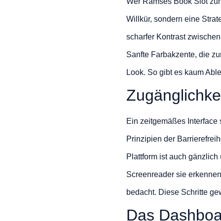
Wer Ramses Book Slot zum e
Willkür, sondern eine Strat
scharfer Kontrast zwischen 
Sanfte Farbakzente, die z
Look. So gibt es kaum Abl
Zugänglichkei
Ein zeitgemäßes Interface 
Prinzipien der Barrierefrei
Plattform ist auch gänzlich
Screenreader sie erkennen
bedacht. Diese Schritte ge
Das Dashboa