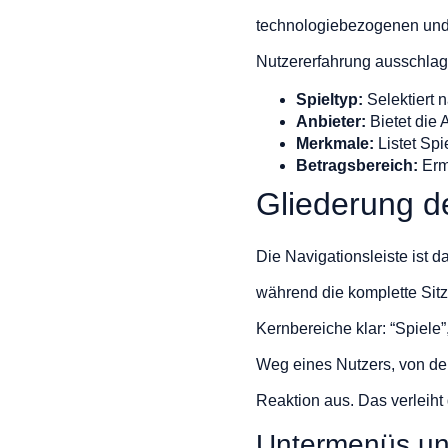
technologiebezogenen und ind
Nutzererfahrung ausschla
Spieltyp:
Selektiert n
Anbieter:
Bietet die 
Merkmale:
Listet Spi
Betragsbereich:
Ermö
Gliederung d
Die Navigationsleiste ist da
während die komplette Sitz
Kernbereiche klar: “Spiele”
Weg eines Nutzers, von der
Reaktion aus. Das verleiht
Untermenüs un