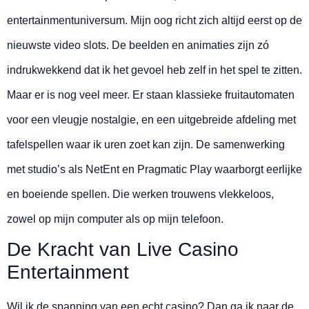
entertainmentuniversum. Mijn oog richt zich altijd eerst op de
nieuwste video slots. De beelden en animaties zijn zó
indrukwekkend dat ik het gevoel heb zelf in het spel te zitten.
Maar er is nog veel meer. Er staan klassieke fruitautomaten
voor een vleugje nostalgie, en een uitgebreide afdeling met
tafelspellen waar ik uren zoet kan zijn. De samenwerking
met studio’s als NetEnt en Pragmatic Play waarborgt eerlijke
en boeiende spellen. Die werken trouwens vlekkeloos,
zowel op mijn computer als op mijn telefoon.
De Kracht van Live Casino
Entertainment
Wil ik de spanning van een echt casino? Dan ga ik naar de