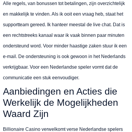
Alle regels, van bonussen tot betalingen, zijn overzichtelijk
en makkelijk te vinden. Als ik ooit een vraag heb, staat het
supportteam gereed. Ik hanteer meestal de live chat. Dat is
een rechtstreeks kanaal waar ik vaak binnen paar minuten
ondersteund word. Voor minder haastige zaken stuur ik een
e-mail. De ondersteuning is ook gewoon in het Nederlands
verkrijgbaar. Voor een Nederlandse speler vormt dat de
communicatie een stuk eenvoudiger.
Aanbiedingen en Acties die
Werkelijk de Mogelijkheden
Waard Zijn
Billionaire Casino verwelkomt verse Nederlandse spelers