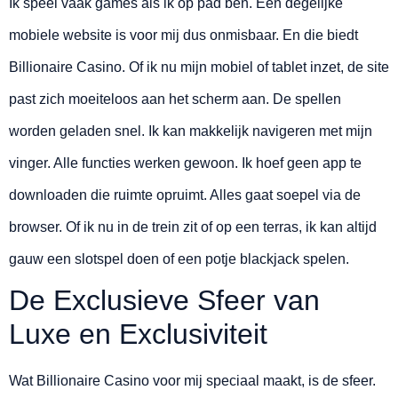
Ik speel vaak games als ik op pad ben. Een degelijke
mobiele website is voor mij dus onmisbaar. En die biedt
Billionaire Casino. Of ik nu mijn mobiel of tablet inzet, de site
past zich moeiteloos aan het scherm aan. De spellen
worden geladen snel. Ik kan makkelijk navigeren met mijn
vinger. Alle functies werken gewoon. Ik hoef geen app te
downloaden die ruimte opruimt. Alles gaat soepel via de
browser. Of ik nu in de trein zit of op een terras, ik kan altijd
gauw een slotspel doen of een potje blackjack spelen.
De Exclusieve Sfeer van
Luxe en Exclusiviteit
Wat Billionaire Casino voor mij speciaal maakt, is de sfeer.