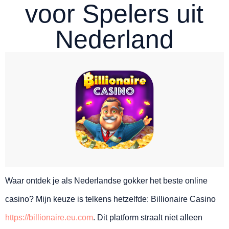
voor Spelers uit
Nederland
Waar ontdek je als Nederlandse gokker het beste online
casino? Mijn keuze is telkens hetzelfde: Billionaire Casino
https://billionaire.eu.com
. Dit platform straalt niet alleen