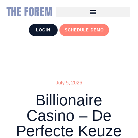
LOGIN
SCHEDULE DEMO
July 5, 2026
Billionaire
Casino – De
Perfecte Keuze