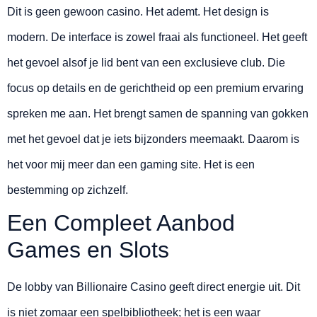
Dit is geen gewoon casino. Het ademt. Het design is
modern. De interface is zowel fraai als functioneel. Het geeft
het gevoel alsof je lid bent van een exclusieve club. Die
focus op details en de gerichtheid op een premium ervaring
spreken me aan. Het brengt samen de spanning van gokken
met het gevoel dat je iets bijzonders meemaakt. Daarom is
het voor mij meer dan een gaming site. Het is een
bestemming op zichzelf.
Een Compleet Aanbod
Games en Slots
De lobby van Billionaire Casino geeft direct energie uit. Dit
is niet zomaar een spelbibliotheek; het is een waar