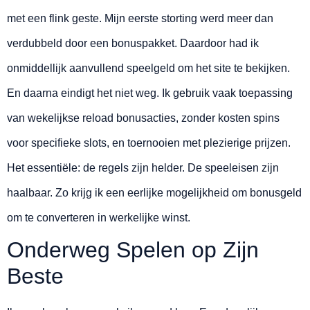
met een flink geste. Mijn eerste storting werd meer dan
verdubbeld door een bonuspakket. Daardoor had ik
onmiddellijk aanvullend speelgeld om het site te bekijken.
En daarna eindigt het niet weg. Ik gebruik vaak toepassing
van wekelijkse reload bonusacties, zonder kosten spins
voor specifieke slots, en toernooien met plezierige prijzen.
Het essentiële: de regels zijn helder. De speeleisen zijn
haalbaar. Zo krijg ik een eerlijke mogelijkheid om bonusgeld
om te converteren in werkelijke winst.
Onderweg Spelen op Zijn
Beste