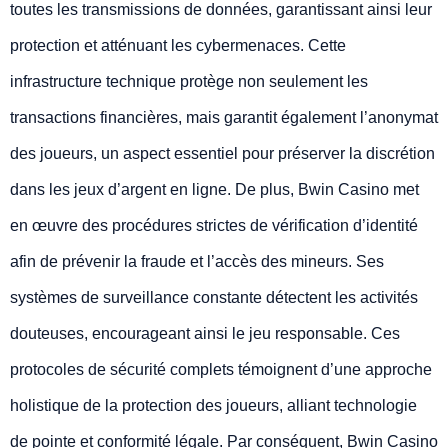
toutes les transmissions de données, garantissant ainsi leur
protection et atténuant les cybermenaces. Cette
infrastructure technique protège non seulement les
transactions financières, mais garantit également l’anonymat
des joueurs, un aspect essentiel pour préserver la discrétion
dans les jeux d’argent en ligne. De plus, Bwin Casino met
en œuvre des procédures strictes de vérification d’identité
afin de prévenir la fraude et l’accès des mineurs. Ses
systèmes de surveillance constante détectent les activités
douteuses, encourageant ainsi le jeu responsable. Ces
protocoles de sécurité complets témoignent d’une approche
holistique de la protection des joueurs, alliant technologie
de pointe et conformité légale. Par conséquent, Bwin Casino