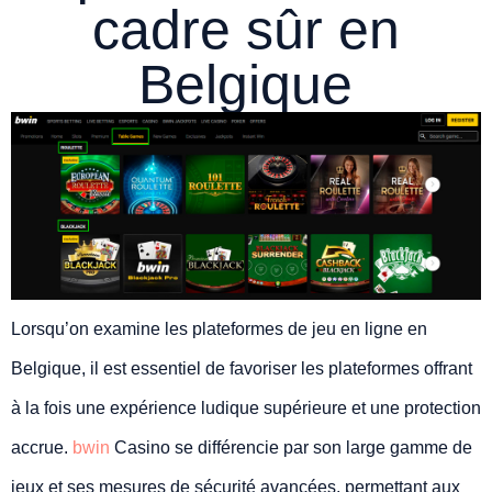
cadre sûr en
Belgique
Lorsqu’on examine les plateformes de jeu en ligne en
Belgique, il est essentiel de favoriser les plateformes offrant
à la fois une expérience ludique supérieure et une protection
accrue.
bwin
Casino se différencie par son large gamme de
jeux et ses mesures de sécurité avancées, permettant aux