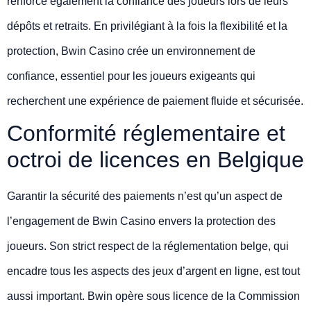
renforce également la confiance des joueurs lors de leurs
dépôts et retraits. En privilégiant à la fois la flexibilité et la
protection, Bwin Casino crée un environnement de
confiance, essentiel pour les joueurs exigeants qui
recherchent une expérience de paiement fluide et sécurisée.
Conformité réglementaire et
octroi de licences en Belgique
Garantir la sécurité des paiements n’est qu’un aspect de
l’engagement de Bwin Casino envers la protection des
joueurs. Son strict respect de la réglementation belge, qui
encadre tous les aspects des jeux d’argent en ligne, est tout
aussi important. Bwin opère sous licence de la Commission