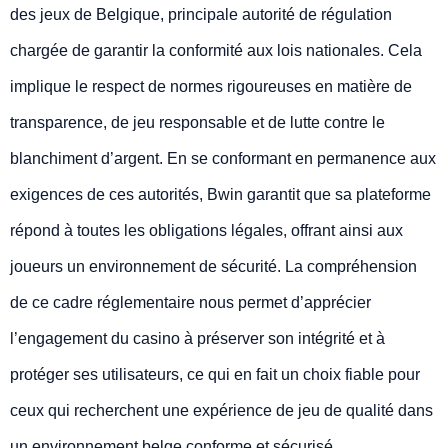
des jeux de Belgique, principale autorité de régulation
chargée de garantir la conformité aux lois nationales. Cela
implique le respect de normes rigoureuses en matière de
transparence, de jeu responsable et de lutte contre le
blanchiment d’argent. En se conformant en permanence aux
exigences de ces autorités, Bwin garantit que sa plateforme
répond à toutes les obligations légales, offrant ainsi aux
joueurs un environnement de sécurité. La compréhension
de ce cadre réglementaire nous permet d’apprécier
l’engagement du casino à préserver son intégrité et à
protéger ses utilisateurs, ce qui en fait un choix fiable pour
ceux qui recherchent une expérience de jeu de qualité dans
un environnement belge conforme et sécurisé.