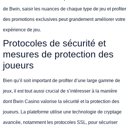
de Bwin, saisir les nuances de chaque type de jeu et profiter
des promotions exclusives peut grandement améliorer votre
expérience de jeu.
Protocoles de sécurité et
mesures de protection des
joueurs
Bien qu’il soit important de profiter d’une large gamme de
jeux, il est tout aussi crucial de s’intéresser à la manière
dont Bwin Casino valorise la sécurité et la protection des
joueurs. La plateforme utilise une technologie de cryptage
avancée, notamment les protocoles SSL, pour sécuriser