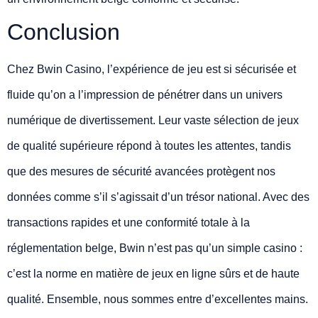
Conclusion
Chez Bwin Casino, l’expérience de jeu est si sécurisée et
fluide qu’on a l’impression de pénétrer dans un univers
numérique de divertissement. Leur vaste sélection de jeux
de qualité supérieure répond à toutes les attentes, tandis
que des mesures de sécurité avancées protègent nos
données comme s’il s’agissait d’un trésor national. Avec des
transactions rapides et une conformité totale à la
réglementation belge, Bwin n’est pas qu’un simple casino :
c’est la norme en matière de jeux en ligne sûrs et de haute
qualité. Ensemble, nous sommes entre d’excellentes mains.