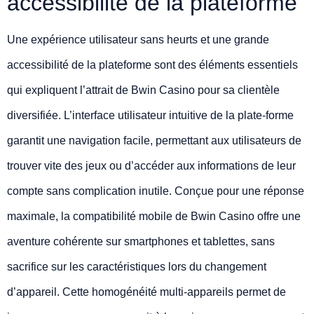
accessibilité de la plateforme
Une expérience utilisateur sans heurts et une grande
accessibilité de la plateforme sont des éléments essentiels
qui expliquent l’attrait de Bwin Casino pour sa clientèle
diversifiée. L’interface utilisateur intuitive de la plate-forme
garantit une navigation facile, permettant aux utilisateurs de
trouver vite des jeux ou d’accéder aux informations de leur
compte sans complication inutile. Conçue pour une réponse
maximale, la compatibilité mobile de Bwin Casino offre une
aventure cohérente sur smartphones et tablettes, sans
sacrifice sur les caractéristiques lors du changement
d’appareil. Cette homogénéité multi-appareils permet de