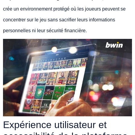
crée un environnement protégé où les joueurs peuvent se
concentrer sur le jeu sans sacrifier leurs informations
personnelles ni leur sécurité financière.
Expérience utilisateur et