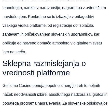
tehnologijo, nadzor z naravnostjo, nagrade pa z avtentičnim
navdušenjem. Konkretno se to izkazuje v prilagoditvi
vsakega vidika platforme, od registracije do izplačila,
zahtevam in pričakovanjem slovenskih uporabnikov, kar
oblikuje edinstveno domačo atmosfero v digitalnem svetu
iger na srečo.
Sklepna razmislejanja o
vrednosti platforme
Golisimo Casino ponuja popolno sinergijo treh temeljnih
načel: neodvisnosti izbire, absolutnega nadzora za igralca in
bogatega programa nagrajevanja. Za slovenske obiskovalce