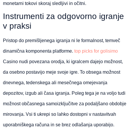
monetarni tokovi skoraj sledljivi in očitni.
Instrumenti za odgovorno igranje
v praksi
Pristop do premišljenega igranja ni le formalnost, temveč
dinamična komponenta platforme.
top picks for golisimo
Casino nudi povezana orodja, ki igralcem dajejo možnost,
da osebno postavijo meje svoje igre. To obsega možnost
dnevnega, tedenskega ali mesečnega omejevanja
depozitov, izgub ali časa igranja. Poleg tega je na voljo tudi
možnost občasnega samoizključitve za podaljšano obdobje
mirovanja. Vsi ti ukrepi so lahko dostopni v nastavitvah
uporabniškega računa in se brez odlašanja uporabijo.