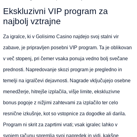
Ekskluzivni VIP program za
najbolj vztrajne
Za igralce, ki v Golisimo Casino najdejo svoj stalni vir
zabave, je pripravljen posebni VIP program. Ta je oblikovan
v več stopenj, pri čemer vsaka ponuja vedno bolj svečane
prednosti. Napredovanje skozi program je pregledno in
temelji na igralčevi dejavnosti. Nagrade vključujejo osebne
menedžerje, hitrejše izplačila, višje limite, ekskluzivne
bonus pogoje z nižjimi zahtevami za izplačilo ter celo
resnične izkušnje, kot so vstopnice za dogodke ali darila.
Program ni skrit za zaprtimi vrati; vsak igralec lahko v
svojem računu spremlja svoj napredek in vidi, kakšne