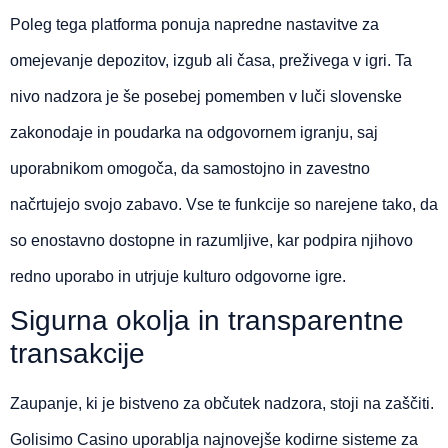
Poleg tega platforma ponuja napredne nastavitve za
omejevanje depozitov, izgub ali časa, preživega v igri. Ta
nivo nadzora je še posebej pomemben v luči slovenske
zakonodaje in poudarka na odgovornem igranju, saj
uporabnikom omogoča, da samostojno in zavestno
načrtujejo svojo zabavo. Vse te funkcije so narejene tako, da
so enostavno dostopne in razumljive, kar podpira njihovo
redno uporabo in utrjuje kulturo odgovorne igre.
Sigurna okolja in transparentne
transakcije
Zaupanje, ki je bistveno za občutek nadzora, stoji na zaščiti.
Golisimo Casino uporablja najnovejše kodirne sisteme za