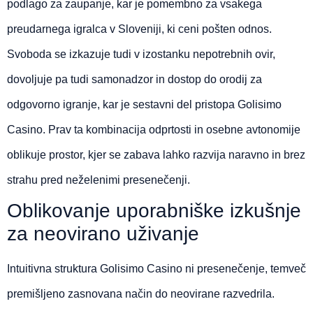
podlago za zaupanje, kar je pomembno za vsakega
preudarnega igralca v Sloveniji, ki ceni pošten odnos.
Svoboda se izkazuje tudi v izostanku nepotrebnih ovir,
dovoljuje pa tudi samonadzor in dostop do orodij za
odgovorno igranje, kar je sestavni del pristopa Golisimo
Casino. Prav ta kombinacija odprtosti in osebne avtonomije
oblikuje prostor, kjer se zabava lahko razvija naravno in brez
strahu pred neželenimi presenečenji.
Oblikovanje uporabniške izkušnje
za neovirano uživanje
Intuitivna struktura Golisimo Casino ni presenečenje, temveč
premišljeno zasnovana način do neovirane razvedrila.