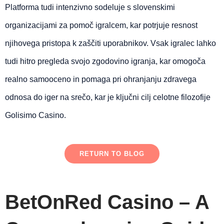
Platforma tudi intenzivno sodeluje s slovenskimi
organizacijami za pomoč igralcem, kar potrjuje resnost
njihovega pristopa k zaščiti uporabnikov. Vsak igralec lahko
tudi hitro pregleda svojo zgodovino igranja, kar omogoča
realno samooceno in pomaga pri ohranjanju zdravega
odnosa do iger na srečo, kar je ključni cilj celotne filozofije
Golisimo Casino.
RETURN TO BLOG
BetOnRed Casino – A