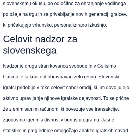
slovenskemu okusu, bo odločilno za ohranjanje vodilnega
položaja na trgu in za privabljanje novih generacij igralcev,
ki pričakujejo vrhunsko, personalizirano izkušnjo.
Celovit nadzor za
slovenskega
Nadzor je druga stran kovanca svobode in v Golisimo
Casino je ta koncept obravnavan zelo resno. Slovenski
igralci pridobijo v roke celovit nabor orodij, ki jim dovoljujejo
aktivno upravljanje njihove igralske dejavnosti. To se prične
že z enim samim računom, ki povezuje vse transakcije,
zgodovino iger in aktivnost v bonus programu. Jasne
statistike in preglednice omogočajo analizo igralskih navad.