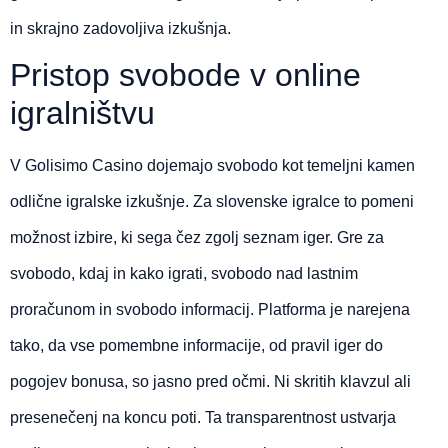
in skrajno zadovoljiva izkušnja.
Pristop svobode v online
igralništvu
V Golisimo Casino dojemajo svobodo kot temeljni kamen
odlične igralske izkušnje. Za slovenske igralce to pomeni
možnost izbire, ki sega čez zgolj seznam iger. Gre za
svobodo, kdaj in kako igrati, svobodo nad lastnim
proračunom in svobodo informacij. Platforma je narejena
tako, da vse pomembne informacije, od pravil iger do
pogojev bonusa, so jasno pred očmi. Ni skritih klavzul ali
presenečenj na koncu poti. Ta transparentnost ustvarja