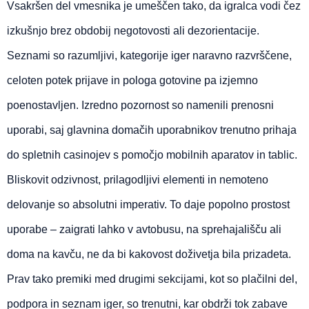
Vsakršen del vmesnika je umeščen tako, da igralca vodi čez
izkušnjo brez obdobij negotovosti ali dezorientacije.
Seznami so razumljivi, kategorije iger naravno razvrščene,
celoten potek prijave in pologa gotovine pa izjemno
poenostavljen. Izredno pozornost so namenili prenosni
uporabi, saj glavnina domačih uporabnikov trenutno prihaja
do spletnih casinojev s pomočjo mobilnih aparatov in tablic.
Bliskovit odzivnost, prilagodljivi elementi in nemoteno
delovanje so absolutni imperativ. To daje popolno prostost
uporabe – zaigrati lahko v avtobusu, na sprehajališču ali
doma na kavču, ne da bi kakovost doživetja bila prizadeta.
Prav tako premiki med drugimi sekcijami, kot so plačilni del,
podpora in seznam iger, so trenutni, kar obdrži tok zabave