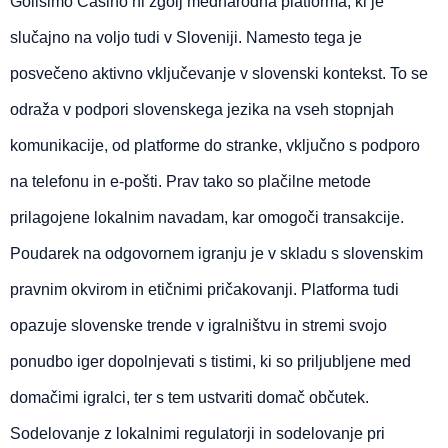
Golisimo Casino ni zgolj mednarodna platforma, ki je
slučajno na voljo tudi v Sloveniji. Namesto tega je
posvečeno aktivno vključevanje v slovenski kontekst. To se
odraža v podpori slovenskega jezika na vseh stopnjah
komunikacije, od platforme do stranke, vključno s podporo
na telefonu in e-pošti. Prav tako so plačilne metode
prilagojene lokalnim navadam, kar omogoči transakcije.
Poudarek na odgovornem igranju je v skladu s slovenskim
pravnim okvirom in etičnimi pričakovanji. Platforma tudi
opazuje slovenske trende v igralništvu in stremi svojo
ponudbo iger dopolnjevati s tistimi, ki so priljubljene med
domačimi igralci, ter s tem ustvariti domač občutek.
Sodelovanje z lokalnimi regulatorji in sodelovanje pri