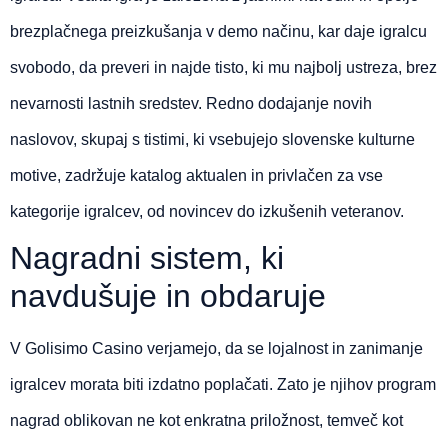
brezplačnega preizkušanja v demo načinu, kar daje igralcu
svobodo, da preveri in najde tisto, ki mu najbolj ustreza, brez
nevarnosti lastnih sredstev. Redno dodajanje novih
naslovov, skupaj s tistimi, ki vsebujejo slovenske kulturne
motive, zadržuje katalog aktualen in privlačen za vse
kategorije igralcev, od novincev do izkušenih veteranov.
Nagradni sistem, ki
navdušuje in obdaruje
V Golisimo Casino verjamejo, da se lojalnost in zanimanje
igralcev morata biti izdatno poplačati. Zato je njihov program
nagrad oblikovan ne kot enkratna priložnost, temveč kot