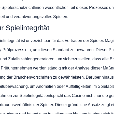
e Spielerschutzrichtlinien wesentlicher Teil dieses Prozesses u
eit und verantwortungsvolles Spielen.
Spielintegrität
lintegrität ist unverzichtbar für das Vertrauen der Spieler. Mag
y-Prüfprozess ein, um diesen Standard zu bewahren. Dieser Proz
 und Zufallszahlengeneratoren, um sicherzustellen, dass alle E
e Prüfunternehmen werden ständig mit der Analyse dieser Maß
ung der Branchenvorschriften zu gewährleisten. Darüber hinau
itüberwachung, um Anomalien oder Auffälligkeiten im Spielabla
men zur Spielintegrität entspricht das Casino nicht nur die 
trauensverhältnis der Spieler. Dieser gründliche Ansatz zeigt ei
en wieder und betont eine initiativreiche Haltung in einer sich f