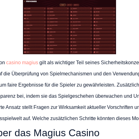
von
casino magius
gilt als wichtiger Teil seines Sicherheitskonze
auf die Überprüfung von Spielmechanismen und den Verwendun
um faire Ergebnisse für die Spieler zu gewährleisten. Zusätzli
sparenz bei, indem sie das Spielgeschehen überwachen und U
rte Ansatz stellt Fragen zur Wirksamkeit aktueller Vorschriften
ksspielwelt auf. Welche zusätzlichen Schritte könnten dieses Mo
ber das Magius Casino