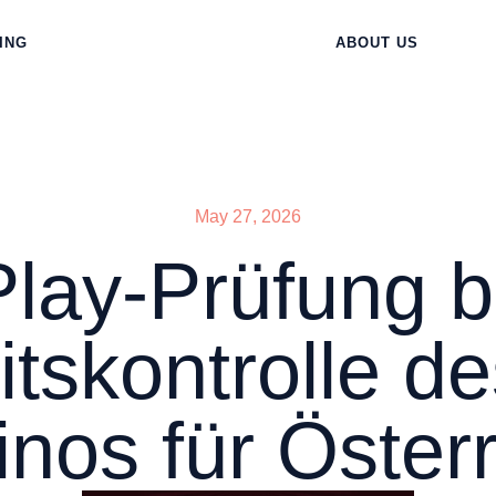
ING
ABOUT US
May 27, 2026
Play-Prüfung b
itskontrolle d
nos für Öster