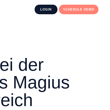
LOGIN
SCHEDULE DEMO
ei der
es Magius
reich