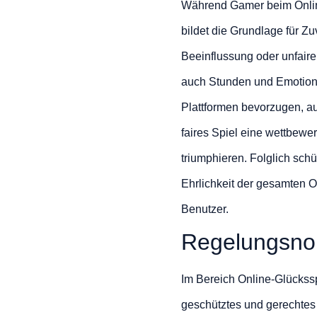
Während Gamer beim Onlin
bildet die Grundlage für Z
Beeinflussung oder unfaire 
auch Stunden und Emotionen
Plattformen bevorzugen, au
faires Spiel eine wettbewe
triumphieren. Folglich sch
Ehrlichkeit der gesamten 
Benutzer.
Regelungsno
Im Bereich Online-Glückssp
geschütztes und gerechtes 