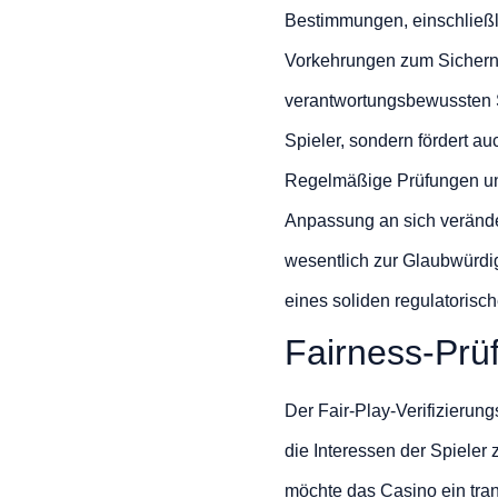
Bestimmungen, einschließl
Vorkehrungen zum Sichern v
verantwortungsbewussten Sp
Spieler, sondern fördert au
Regelmäßige Prüfungen und
Anpassung an sich veränd
wesentlich zur Glaubwürdig
eines soliden regulatorisc
Fairness-Prü
Der Fair-Play-Verifizierung
die Interessen der Spieler
möchte das Casino ein tran