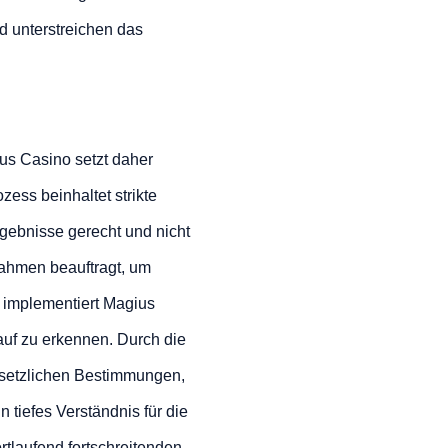
nd unterstreichen das
ius Casino setzt daher
ess beinhaltet strikte
rgebnisse gerecht und nicht
nahmen beauftragt, um
s implementiert Magius
uf zu erkennen. Durch die
gesetzlichen Bestimmungen,
n tiefes Verständnis für die
ortlaufend fortschreitenden