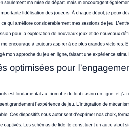
non seulement ma mise de départ, mais m’encouragent également
importante fidélisation des joueurs. À chaque dépôt, je peux dé
ce qui améliore considérablement mes sessions de jeu. L’enthou
ssion pour la exploration de nouveaux jeux et de nouveaux défi
t me encourage à toujours aspirer à de plus grandes victoires. 
gé mon approche du jeu en ligne, faisant une expérience stimul
tés optimisées pour l’engageme
ts est fondamental au triomphe de tout casino en ligne, et j’ai
sent grandement l’expérience de jeu. L’intégration de mécani
ble. Ces dispositifs nous autorisent d’exprimer nos choix, forma
captivés. Les schémas de fidélité constituent un autre atout signif