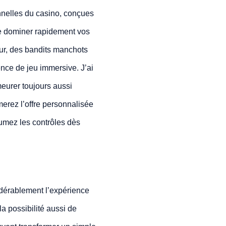
onnelles du casino, conçues
 de dominer rapidement vos
eur, des bandits manchots
nce de jeu immersive. J’ai
eurer toujours aussi
erez l’offre personnalisée
sumez les contrôles dès
idérablement l’expérience
a possibilité aussi de