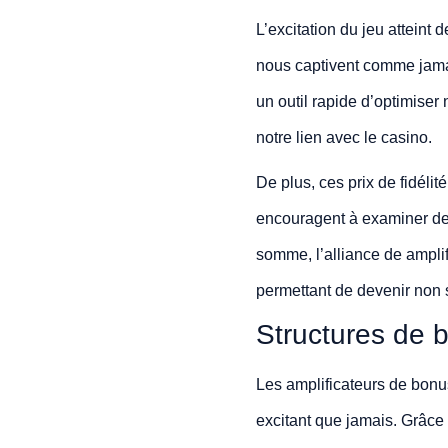
L’excitation du jeu atteint
nous captivent comme jama
un outil rapide d’optimise
notre lien avec le casino.
De plus, ces prix de fidéli
encouragent à examiner de 
somme, l’alliance de amplif
permettant de devenir non s
Structures de 
Les amplificateurs de bonus
excitant que jamais. Grâce 