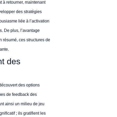
 à retourner, maintenant
velopper des stratégies
siasme liée à l’activation
s. De plus, l’avantage
En résumé, ces structures de
ante.
nt des
 découvert des options
smes de feedback des
nt ainsi un milieu de jeu
icatif ; ils gratifient les