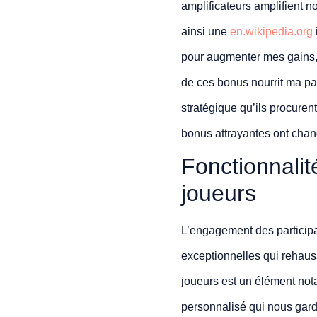
amplificateurs amplifient 
ainsi une
en.wikipedia.org
pour augmenter mes gains, 
de ces bonus nourrit ma pa
stratégique qu’ils procuren
bonus attrayantes ont chan
Fonctionnali
joueurs
L’engagement des participan
exceptionnelles qui rehaus
joueurs est un élément nota
personnalisé qui nous garde 