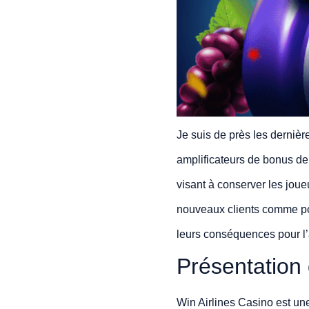
Je suis de près les dernièr
amplificateurs de bonus de d
visant à conserver les joue
nouveaux clients comme pou
leurs conséquences pour l’
Présentation 
Win Airlines Casino est une