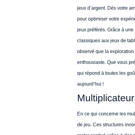
jeux d’argent. Dès votre ar
pour optimiser votre expér
jeux préférés. Grâce à une
classiques aux jeux de tab
observé que la exploration
enthousiaste. Que vous pré
qui répond à toutes les go
aujourd’hui !
Multiplicateu
En ce qui concerne les mult
de jeu. Ces structures inn