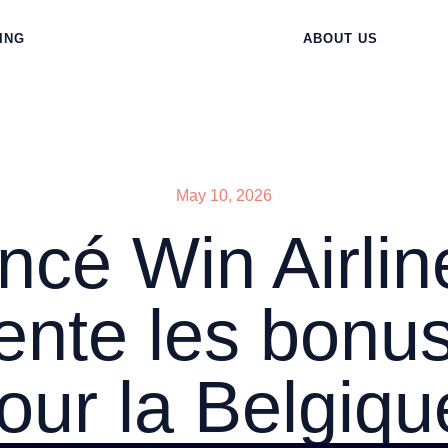
ING
ABOUT US
May 10, 2026
ncé Win Airli
ente les bonus
our la Belgiqu