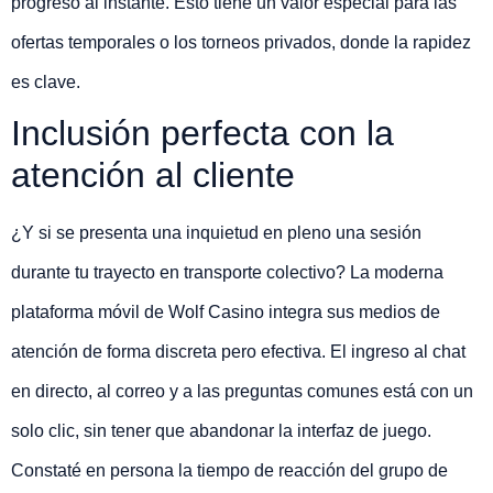
progreso al instante. Esto tiene un valor especial para las
ofertas temporales o los torneos privados, donde la rapidez
es clave.
Inclusión perfecta con la
atención al cliente
¿Y si se presenta una inquietud en pleno una sesión
durante tu trayecto en transporte colectivo? La moderna
plataforma móvil de Wolf Casino integra sus medios de
atención de forma discreta pero efectiva. El ingreso al chat
en directo, al correo y a las preguntas comunes está con un
solo clic, sin tener que abandonar la interfaz de juego.
Constaté en persona la tiempo de reacción del grupo de