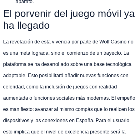
aparato.
El porvenir del juego móvil ya
ha llegado
La revelación de esta vivencia por parte de Wolf Casino no
es una meta lograda, sino el comienzo de un trayecto. La
plataforma se ha desarrollado sobre una base tecnológica
adaptable. Esto posibilitará añadir nuevas funciones con
celeridad, como la inclusión de juegos con realidad
aumentada o funciones sociales más modernas. El empeño
es manifiesto: avanzar al mismo compás que lo realicen los
dispositivos y las conexiones en España. Para el usuario,
esto implica que el nivel de excelencia presente será la