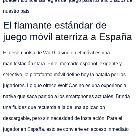
puede modificar las reglas del juego para los aficionados de
nuestro país.
El flamante estándar de
juego móvil aterriza a España
El desembolso de Wolf Casino en el móvil es una
manifestación clara. En el mercado español, exigente y
selectivo, la plataforma móvil define hoy la batalla por los
jugadores. Lo que ofrece Wolf Casino es una experiencia
nativa que saca partido a los smartphones actuales. Brinda
una fluidez que recuerda a la de una aplicación
descargable, pero sin necesidad de instalación. Para el
jugador en España, esto se convierte en acceso inmediato