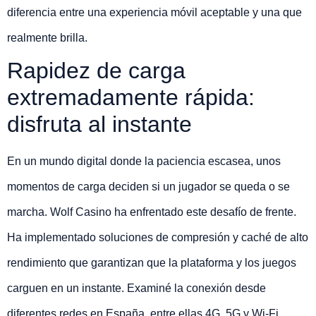
diferencia entre una experiencia móvil aceptable y una que
realmente brilla.
Rapidez de carga
extremadamente rápida:
disfruta al instante
En un mundo digital donde la paciencia escasea, unos
momentos de carga deciden si un jugador se queda o se
marcha. Wolf Casino ha enfrentado este desafío de frente.
Ha implementado soluciones de compresión y caché de alto
rendimiento que garantizan que la plataforma y los juegos
carguen en un instante. Examiné la conexión desde
diferentes redes en España, entre ellas 4G, 5G y Wi-Fi