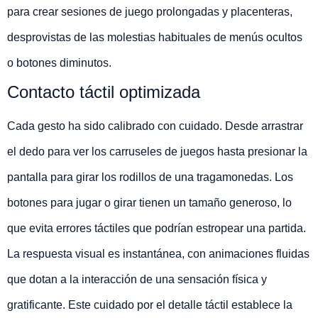
para crear sesiones de juego prolongadas y placenteras,
desprovistas de las molestias habituales de menús ocultos
o botones diminutos.
Contacto táctil optimizada
Cada gesto ha sido calibrado con cuidado. Desde arrastrar
el dedo para ver los carruseles de juegos hasta presionar la
pantalla para girar los rodillos de una tragamonedas. Los
botones para jugar o girar tienen un tamaño generoso, lo
que evita errores táctiles que podrían estropear una partida.
La respuesta visual es instantánea, con animaciones fluidas
que dotan a la interacción de una sensación física y
gratificante. Este cuidado por el detalle táctil establece la