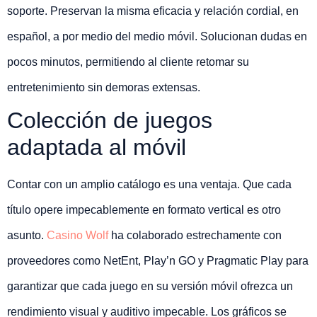
soporte. Preservan la misma eficacia y relación cordial, en
español, a por medio del medio móvil. Solucionan dudas en
pocos minutos, permitiendo al cliente retomar su
entretenimiento sin demoras extensas.
Colección de juegos
adaptada al móvil
Contar con un amplio catálogo es una ventaja. Que cada
título opere impecablemente en formato vertical es otro
asunto.
Casino Wolf
ha colaborado estrechamente con
proveedores como NetEnt, Play’n GO y Pragmatic Play para
garantizar que cada juego en su versión móvil ofrezca un
rendimiento visual y auditivo impecable. Los gráficos se