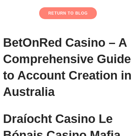
RETURN TO BLOG
BetOnRed Casino – A
Comprehensive Guide
to Account Creation in
Australia
Draíocht Casino Le
Bónais Casino Mafia