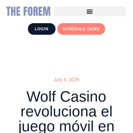
LOGIN
SCHEDULE DEMO
July 4, 2026
Wolf Casino
revoluciona el
juego móvil en