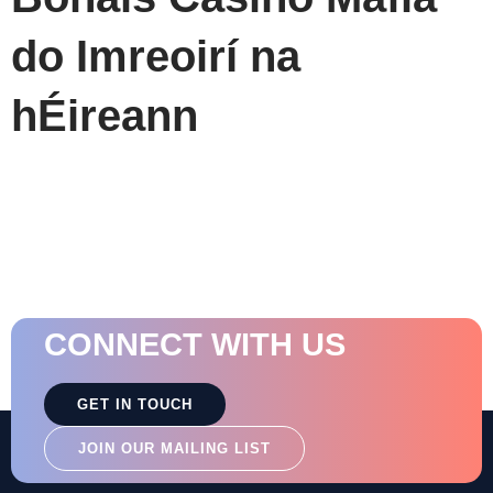
do Imreoirí na
hÉireann
CONNECT WITH US
GET IN TOUCH
JOIN OUR MAILING LIST