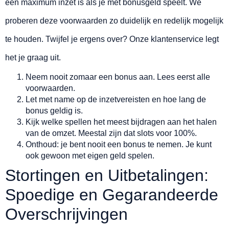
een maximum inzet is als je met bonusgeld speelt. We
proberen deze voorwaarden zo duidelijk en redelijk mogelijk
te houden. Twijfel je ergens over? Onze klantenservice legt
het je graag uit.
Neem nooit zomaar een bonus aan. Lees eerst alle
voorwaarden.
Let met name op de inzetvereisten en hoe lang de
bonus geldig is.
Kijk welke spellen het meest bijdragen aan het halen
van de omzet. Meestal zijn dat slots voor 100%.
Onthoud: je bent nooit een bonus te nemen. Je kunt
ook gewoon met eigen geld spelen.
Stortingen en Uitbetalingen:
Spoedige en Gegarandeerde
Overschrijvingen