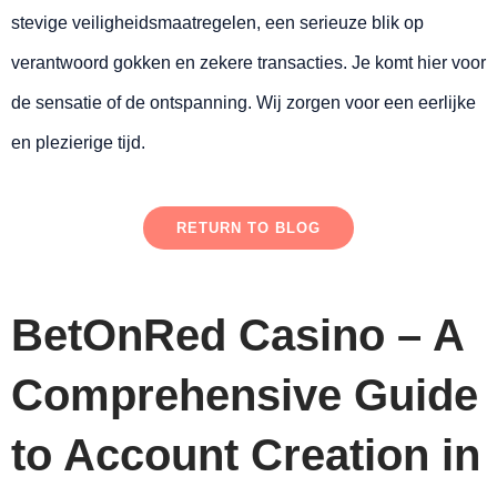
stevige veiligheidsmaatregelen, een serieuze blik op
verantwoord gokken en zekere transacties. Je komt hier voor
de sensatie of de ontspanning. Wij zorgen voor een eerlijke
en plezierige tijd.
RETURN TO BLOG
BetOnRed Casino – A
Comprehensive Guide
to Account Creation in