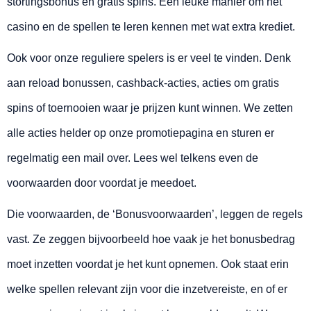
stortingsbonus en gratis spins. Een leuke manier om het
casino en de spellen te leren kennen met wat extra krediet.
Ook voor onze reguliere spelers is er veel te vinden. Denk
aan reload bonussen, cashback-acties, acties om gratis
spins of toernooien waar je prijzen kunt winnen. We zetten
alle acties helder op onze promotiepagina en sturen er
regelmatig een mail over. Lees wel telkens even de
voorwaarden door voordat je meedoet.
Die voorwaarden, de ‘Bonusvoorwaarden’, leggen de regels
vast. Ze zeggen bijvoorbeeld hoe vaak je het bonusbedrag
moet inzetten voordat je het kunt opnemen. Ook staat erin
welke spellen relevant zijn voor die inzetvereiste, en of er