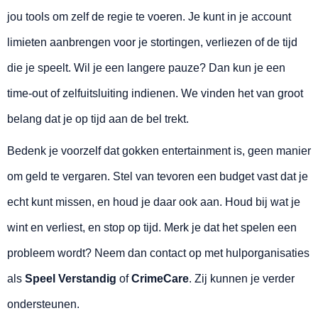
jou tools om zelf de regie te voeren. Je kunt in je account
limieten aanbrengen voor je stortingen, verliezen of de tijd
die je speelt. Wil je een langere pauze? Dan kun je een
time-out of zelfuitsluiting indienen. We vinden het van groot
belang dat je op tijd aan de bel trekt.
Bedenk je voorzelf dat gokken entertainment is, geen manier
om geld te vergaren. Stel van tevoren een budget vast dat je
echt kunt missen, en houd je daar ook aan. Houd bij wat je
wint en verliest, en stop op tijd. Merk je dat het spelen een
probleem wordt? Neem dan contact op met hulporganisaties
als
Speel Verstandig
of
CrimeCare
. Zij kunnen je verder
ondersteunen.