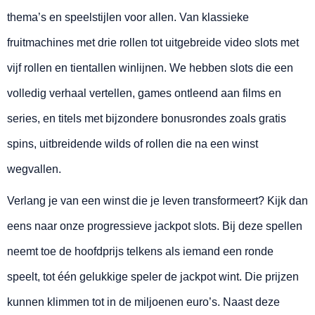
thema’s en speelstijlen voor allen. Van klassieke
fruitmachines met drie rollen tot uitgebreide video slots met
vijf rollen en tientallen winlijnen. We hebben slots die een
volledig verhaal vertellen, games ontleend aan films en
series, en titels met bijzondere bonusrondes zoals gratis
spins, uitbreidende wilds of rollen die na een winst
wegvallen.
Verlang je van een winst die je leven transformeert? Kijk dan
eens naar onze progressieve jackpot slots. Bij deze spellen
neemt toe de hoofdprijs telkens als iemand een ronde
speelt, tot één gelukkige speler de jackpot wint. Die prijzen
kunnen klimmen tot in de miljoenen euro’s. Naast deze