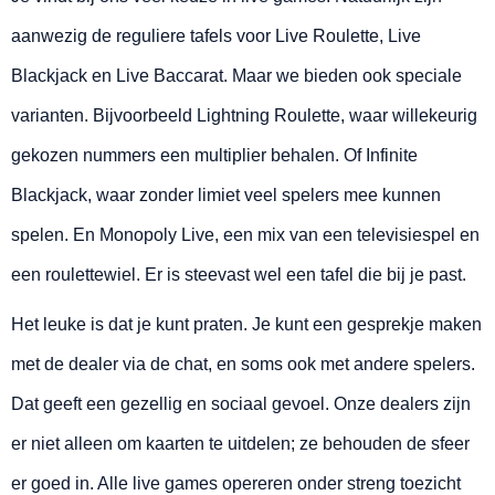
aanwezig de reguliere tafels voor Live Roulette, Live
Blackjack en Live Baccarat. Maar we bieden ook speciale
varianten. Bijvoorbeeld Lightning Roulette, waar willekeurig
gekozen nummers een multiplier behalen. Of Infinite
Blackjack, waar zonder limiet veel spelers mee kunnen
spelen. En Monopoly Live, een mix van een televisiespel en
een roulettewiel. Er is steevast wel een tafel die bij je past.
Het leuke is dat je kunt praten. Je kunt een gesprekje maken
met de dealer via de chat, en soms ook met andere spelers.
Dat geeft een gezellig en sociaal gevoel. Onze dealers zijn
er niet alleen om kaarten te uitdelen; ze behouden de sfeer
er goed in. Alle live games opereren onder streng toezicht