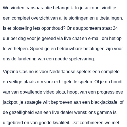
We vinden transparantie belangrijk. In je account vindt je
een compleet overzicht van al je stortingen en uitbetalingen.
Is er plotseling iets oponthoud? Ons supportteam staat 24
uur per dag voor je gereed via live chat en e-mail om het op
te verhelpen. Spoedige en betrouwbare betalingen zijn voor
ons de fundering van een goede spelervaring.
Vipzino Casino is voor Nederlandse spelers een complete
en veilige plaats om voor echt geld te spelen. Of je nu houdt
van van opvallende video slots, hoopt van een progressieve
jackpot, je strategie wilt beproeven aan een blackjacktafel of
de gezelligheid van een live dealer wenst: ons gamma is
uitgebreid en van goede kwaliteit. Dat combineren we met