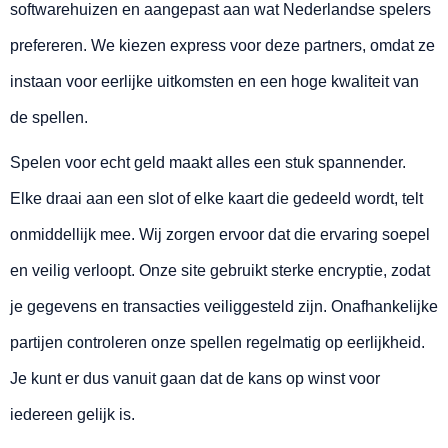
softwarehuizen en aangepast aan wat Nederlandse spelers
prefereren. We kiezen express voor deze partners, omdat ze
instaan voor eerlijke uitkomsten en een hoge kwaliteit van
de spellen.
Spelen voor echt geld maakt alles een stuk spannender.
Elke draai aan een slot of elke kaart die gedeeld wordt, telt
onmiddellijk mee. Wij zorgen ervoor dat die ervaring soepel
en veilig verloopt. Onze site gebruikt sterke encryptie, zodat
je gegevens en transacties veiliggesteld zijn. Onafhankelijke
partijen controleren onze spellen regelmatig op eerlijkheid.
Je kunt er dus vanuit gaan dat de kans op winst voor
iedereen gelijk is.