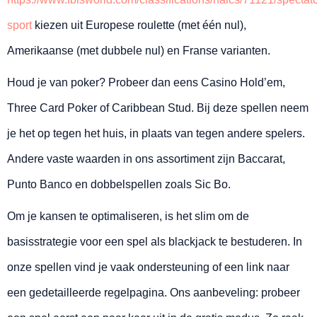
sport
kiezen uit Europese roulette (met één nul),
Amerikaanse (met dubbele nul) en Franse varianten.
Houd je van poker? Probeer dan eens Casino Hold’em,
Three Card Poker of Caribbean Stud. Bij deze spellen neem
je het op tegen het huis, in plaats van tegen andere spelers.
Andere vaste waarden in ons assortiment zijn Baccarat,
Punto Banco en dobbelspellen zoals Sic Bo.
Om je kansen te optimaliseren, is het slim om de
basisstrategie voor een spel als blackjack te bestuderen. In
onze spellen vind je vaak ondersteuning of een link naar
een gedetailleerde regelpagina. Ons aanbeveling: probeer