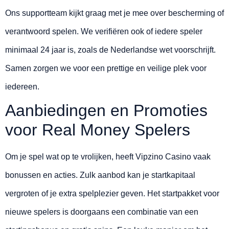
Ons supportteam kijkt graag met je mee over bescherming of
verantwoord spelen. We verifiëren ook of iedere speler
minimaal 24 jaar is, zoals de Nederlandse wet voorschrijft.
Samen zorgen we voor een prettige en veilige plek voor
iedereen.
Aanbiedingen en Promoties
voor Real Money Spelers
Om je spel wat op te vrolijken, heeft Vipzino Casino vaak
bonussen en acties. Zulk aanbod kan je startkapitaal
vergroten of je extra spelplezier geven. Het startpakket voor
nieuwe spelers is doorgaans een combinatie van een