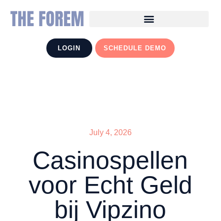
LOGIN
SCHEDULE DEMO
July 4, 2026
Casinospellen
voor Echt Geld
bij Vipzino