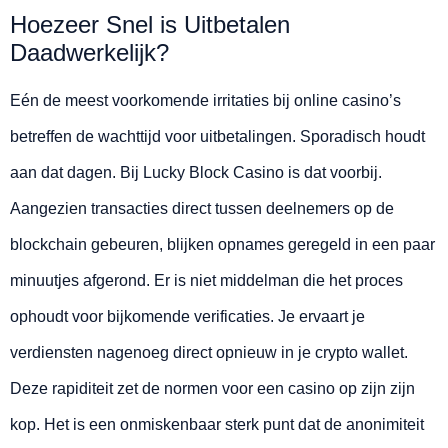
Hoezeer Snel is Uitbetalen
Daadwerkelijk?
Eén de meest voorkomende irritaties bij online casino’s
betreffen de wachttijd voor uitbetalingen. Sporadisch houdt
aan dat dagen. Bij Lucky Block Casino is dat voorbij.
Aangezien transacties direct tussen deelnemers op de
blockchain gebeuren, blijken opnames geregeld in een paar
minuutjes afgerond. Er is niet middelman die het proces
ophoudt voor bijkomende verificaties. Je ervaart je
verdiensten nagenoeg direct opnieuw in je crypto wallet.
Deze rapiditeit zet de normen voor een casino op zijn zijn
kop. Het is een onmiskenbaar sterk punt dat de anonimiteit