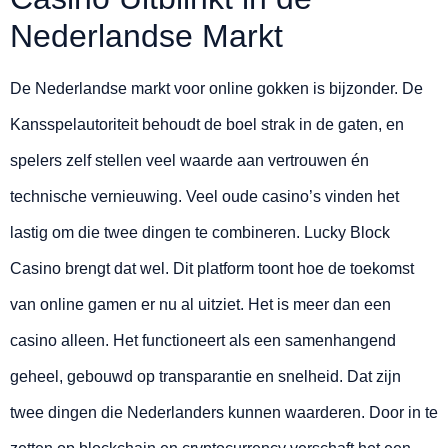
Nederlandse Markt
De Nederlandse markt voor online gokken is bijzonder. De
Kansspelautoriteit behoudt de boel strak in de gaten, en
spelers zelf stellen veel waarde aan vertrouwen én
technische vernieuwing. Veel oude casino’s vinden het
lastig om die twee dingen te combineren. Lucky Block
Casino brengt dat wel. Dit platform toont hoe de toekomst
van online gamen er nu al uitziet. Het is meer dan een
casino alleen. Het functioneert als een samenhangend
geheel, gebouwd op transparantie en snelheid. Dat zijn
twee dingen die Nederlanders kunnen waarderen. Door in te