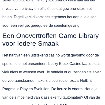
zetten op blockchain en cryptocurrency verschaft het een
niveau van privacy en efficiëntie dat gewone sites niet
halen. Tegelijkertijd komt het tegemoet het aan alle eisen
voor een veilige, gereguleerde speelomgeving.
Een Onovertroffen Game Library
voor Iedere Smaak
Het hart van een uitstekend casino wordt gevormd door de
spellen die het presenteert. Lucky Block Casino laat op dat
vlak niets te wensen over. Je ontdekt er duizenden titels van
de vooraanstaande makers uit de sector, zoals NetEnt,
Pragmatic Play en Evolution. De keuze is enorm. Houd je
van de simpelheid van klassieke fruitautomaten? Of van de