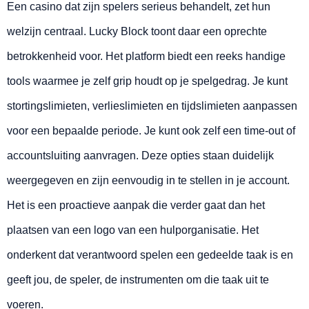
Een casino dat zijn spelers serieus behandelt, zet hun
welzijn centraal. Lucky Block toont daar een oprechte
betrokkenheid voor. Het platform biedt een reeks handige
tools waarmee je zelf grip houdt op je spelgedrag. Je kunt
stortingslimieten, verlieslimieten en tijdslimieten aanpassen
voor een bepaalde periode. Je kunt ook zelf een time-out of
accountsluiting aanvragen. Deze opties staan duidelijk
weergegeven en zijn eenvoudig in te stellen in je account.
Het is een proactieve aanpak die verder gaat dan het
plaatsen van een logo van een hulporganisatie. Het
onderkent dat verantwoord spelen een gedeelde taak is en
geeft jou, de speler, de instrumenten om die taak uit te
voeren.