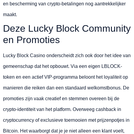
en bescherming van crypto-betalingen nog aantrekkelijker
maakt.
Deze Lucky Block Community
en Promoties
Lucky Block Casino onderscheidt zich ook door het idee van
gemeenschap dat het opbouwt. Via een eigen LBLOCK-
token en een actief VIP-programma beloont het loyaliteit op
manieren die reiken dan een standaard welkomstbonus. De
promoties zijn vaak creatief en stemmen overeen bij de
crypto-identiteit van het platform. Overweeg cashback in
cryptocurrency of exclusieve toernooien met prijzenpotjes in
Bitcoin. Het waarborgt dat je je niet alleen een klant voelt,