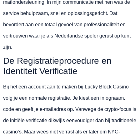
mailondersteuning. In mijn communicatie met hen was de
service behulpzaam, snel en oplossingsgericht. Dat
bevordert aan een totaal gevoel van professionaliteit en
vertrouwen waar je als Nederlandse speler gerust op kunt
zijn.
De Registratieprocedure en
Identiteit Verificatie
Bij het een account aan te maken bij Lucky Block Casino
volg je een normale registratie. Je kiest een inlognaam,
code en geeft je e-mailadres op. Vanwege de crypto-focus is
de initiële verificatie dikwijls eenvoudiger dan bij traditionele
casino’s. Maar wees niet verrast als er later om KYC-