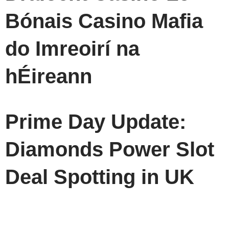
Bónais Casino Mafia
do Imreoirí na
hÉireann
Prime Day Update:
Diamonds Power Slot
Deal Spotting in UK