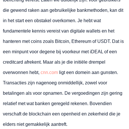
die gewend raken aan gebruikelijke bankmethoden, kan dit
in het start een obstakel overkomen. Je hebt wat
fundamentele kennis vereist van digitale wallets en het
hanteren met coins zoals Bitcoin, Ethereum of USDT. Dat is
een minpunt voor degene bij voorkeur met iDEAL of een
creditcard afrekent. Maar als je die initiële drempel
overwonnen hebt,
cnn.com
ligt een domein aan gunsten.
Transacties zijn nagenoeg onmiddellijk, zowel voor
betalingen als voor opnamen. De vergoedingen zijn gering
relatief met wat banken geregeld rekenen. Bovendien
verschaft de blockchain een openheid en zekerheid die je
elders niet gemakkelijk aantreft.