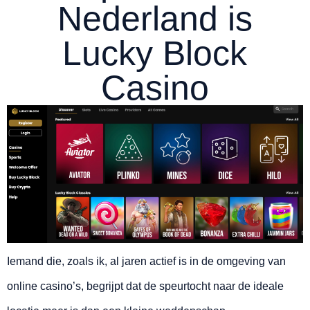
Nederland is
Lucky Block
Casino
Iemand die, zoals ik, al jaren actief is in de omgeving van
online casino’s, begrijpt dat de speurtocht naar de ideale