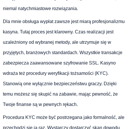
niemal natychmiastowe rozwiązania.
Dla mnie obsługa wypłat zawsze jest miarą profesjonalizmu
kasyna. Tutaj proces jest klarowny. Czas realizacji jest
uzależniony od wybranej metody, ale utrzymuje się w
przyjętych, branżowych standardach. Wszystkie transakcje
zabezpiecza zaawansowane szyfrowanie SSL. Kasyno
wdraża też procedury weryfikacji tożsamości (KYC).
Stanowią one wyłącznie bezpieczeństwu graczy. Dzięki
temu możesz się skupić na zabawie, mając pewność, że
Twoje finanse są w pewnych rękach.
Procedura KYC może być postrzegana jako formalność, ale
przechodzi się ją raz. Wystarczy dostarczyć skan dowodu