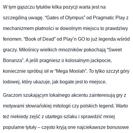
W tym gąszczu tytułów kilka pozycji warta jest na
szczególną uwagę. “Gates of Olympus” od Pragmatic Play z
mechanizmem płatności w dowolnym miejscu to prawdziwy
fenomen. “Book of Dead” od Play’n GO to już legenda wśród
graczy. Miłośnicy wielkich mnożników pokochają “Sweet
Bonanza”. A jeśli pragniesz o kolosalnym jackpocie,
koniecznie spróbuj sił w “Mega Moolah”. To tylko szczyt góry
lodowej, który ukazuje, jak bogate jest to miejsce.
Graczom szukającym lokalnego akcentu zainteresują gry z
motywami słowiańskiej mitologii czy polskich legend. Warto
też niekiedy zejść z utartego szlaku i sprawdzić mniej
popularne tytuły – często kryją one najciekawsze bonusowe