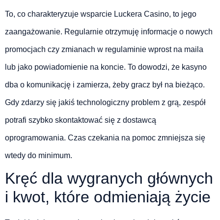
To, co charakteryzuje wsparcie Luckera Casino, to jego
zaangażowanie. Regularnie otrzymuję informacje o nowych
promocjach czy zmianach w regulaminie wprost na maila
lub jako powiadomienie na koncie. To dowodzi, że kasyno
dba o komunikację i zamierza, żeby gracz był na bieżąco.
Gdy zdarzy się jakiś technologiczny problem z grą, zespół
potrafi szybko skontaktować się z dostawcą
oprogramowania. Czas czekania na pomoc zmniejsza się
wtedy do minimum.
Kręć dla wygranych głównych
i kwot, które odmieniają życie