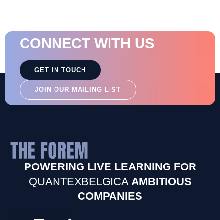
CONNECT WITH US
GET IN TOUCH
JOIN OUR MAILING LIST
POWERING LIVE LEARNING FOR
QUANTEXBELGICA
AMBITIOUS
COMPANIES