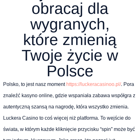
obracaj dla
wygranych,
które zmienią
Twoje życie w
Polsce
Polsko, to jest nasz moment
https://luckeracasinoo.pl/
. Pora
znaleźć kasyno online, gdzie wspaniała zabawa współgra z
autentyczną szansą na nagrodę, która wszystko zmienia.
Luckera Casino to coś więcej niż platforma. To wejście do
świata, w którym każde kliknięcie przycisku “spin” może być