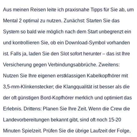
Aus meinen Reisen leite ich praxisnahe Tipps für Sie ab, um
Mental 2 optimal zu nutzen. Zunächst: Starten Sie das
System so bald wie möglich nach dem Start unbegrenzt ein
und kontrollieren Sie, ob ein Download-Symbol vorhanden
ist. Falls ja, laden Sie den Slot sofort herunter – das ist Ihre
Versicherung gegen Verbindungsabbrüche. Zweitens:
Nutzen Sie Ihre eigenen erstklassigen Kabelkopfhörer mit
3,5-mm-Klinkenstecker; die Klangqualität ist besser als die
der oft günstigen Bord-Kopfhörer merklich und optimiert das
Erlebnis. Drittens: Planen Sie Ihre Zeit. Wenn die Crew die
Landevorbereitungen bekannt gibt, sind oft noch 15-20
Minuten Spielzeit. Prüfen Sie die übrige Laufzeit der Folge,