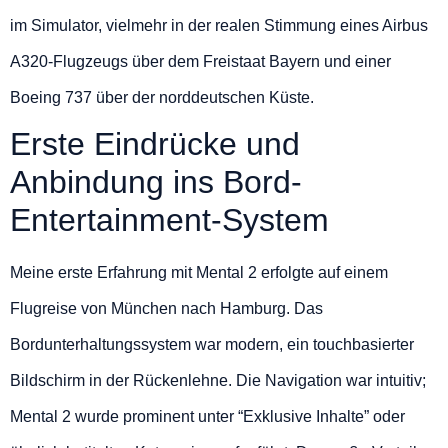
im Simulator, vielmehr in der realen Stimmung eines Airbus
A320-Flugzeugs über dem Freistaat Bayern und einer
Boeing 737 über der norddeutschen Küste.
Erste Eindrücke und
Anbindung ins Bord-
Entertainment-System
Meine erste Erfahrung mit Mental 2 erfolgte auf einem
Flugreise von München nach Hamburg. Das
Bordunterhaltungssystem war modern, ein touchbasierter
Bildschirm in der Rückenlehne. Die Navigation war intuitiv;
Mental 2 wurde prominent unter “Exklusive Inhalte” oder