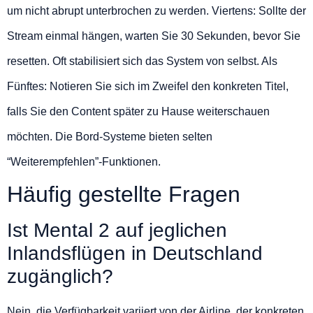
um nicht abrupt unterbrochen zu werden. Viertens: Sollte der
Stream einmal hängen, warten Sie 30 Sekunden, bevor Sie
resetten. Oft stabilisiert sich das System von selbst. Als
Fünftes: Notieren Sie sich im Zweifel den konkreten Titel,
falls Sie den Content später zu Hause weiterschauen
möchten. Die Bord-Systeme bieten selten
“Weiterempfehlen”-Funktionen.
Häufig gestellte Fragen
Ist Mental 2 auf jeglichen
Inlandsflügen in Deutschland
zugänglich?
Nein, die Verfügbarkeit variiert von der Airline, der konkreten