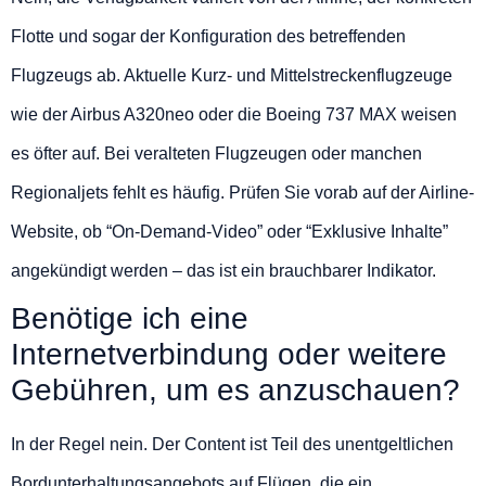
Flotte und sogar der Konfiguration des betreffenden
Flugzeugs ab. Aktuelle Kurz- und Mittelstreckenflugzeuge
wie der Airbus A320neo oder die Boeing 737 MAX weisen
es öfter auf. Bei veralteten Flugzeugen oder manchen
Regionaljets fehlt es häufig. Prüfen Sie vorab auf der Airline-
Website, ob “On-Demand-Video” oder “Exklusive Inhalte”
angekündigt werden – das ist ein brauchbarer Indikator.
Benötige ich eine
Internetverbindung oder weitere
Gebühren, um es anzuschauen?
In der Regel nein. Der Content ist Teil des unentgeltlichen
Bordunterhaltungsangebots auf Flügen, die ein