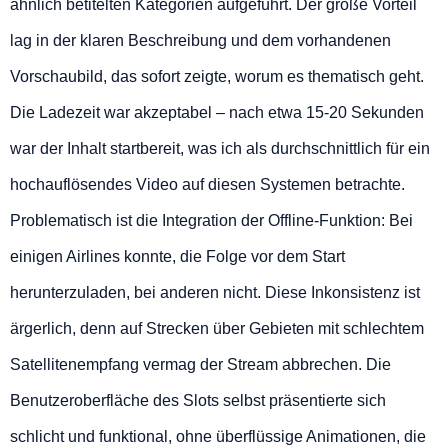
ähnlich betitelten Kategorien aufgeführt. Der große Vorteil
lag in der klaren Beschreibung und dem vorhandenen
Vorschaubild, das sofort zeigte, worum es thematisch geht.
Die Ladezeit war akzeptabel – nach etwa 15-20 Sekunden
war der Inhalt startbereit, was ich als durchschnittlich für ein
hochauflösendes Video auf diesen Systemen betrachte.
Problematisch ist die Integration der Offline-Funktion: Bei
einigen Airlines konnte, die Folge vor dem Start
herunterzuladen, bei anderen nicht. Diese Inkonsistenz ist
ärgerlich, denn auf Strecken über Gebieten mit schlechtem
Satellitenempfang vermag der Stream abbrechen. Die
Benutzeroberfläche des Slots selbst präsentierte sich
schlicht und funktional, ohne überflüssige Animationen, die