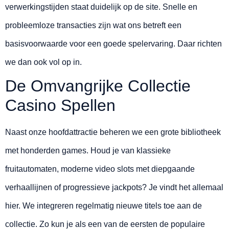
verwerkingstijden staat duidelijk op de site. Snelle en
probleemloze transacties zijn wat ons betreft een
basisvoorwaarde voor een goede spelervaring. Daar richten
we dan ook vol op in.
De Omvangrijke Collectie
Casino Spellen
Naast onze hoofdattractie beheren we een grote bibliotheek
met honderden games. Houd je van klassieke
fruitautomaten, moderne video slots met diepgaande
verhaallijnen of progressieve jackpots? Je vindt het allemaal
hier. We integreren regelmatig nieuwe titels toe aan de
collectie. Zo kun je als een van de eersten de populaire