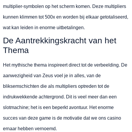
multiplier-symbolen op het scherm komen. Deze multipliers
kunnen klimmen tot 500x en worden bij elkaar getotaliseerd,
wat kan leiden in enorme uitbetalingen.
De Aantrekkingskracht van het
Thema
Het mythische thema inspireert direct tot de verbeelding. De
aanwezigheid van Zeus voel je in alles, van de
bliksemschichten die als multipliers optreden tot de
indrukwekkende achtergrond. Dit is veel meer dan een
slotmachine; het is een beperkt avontuur. Het enorme
succes van deze game is de motivatie dat we ons casino
ernaar hebben vernoemd.