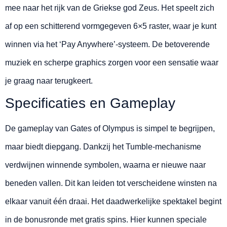
mee naar het rijk van de Griekse god Zeus. Het speelt zich
af op een schitterend vormgegeven 6×5 raster, waar je kunt
winnen via het ‘Pay Anywhere’-systeem. De betoverende
muziek en scherpe graphics zorgen voor een sensatie waar
je graag naar terugkeert.
Specificaties en Gameplay
De gameplay van Gates of Olympus is simpel te begrijpen,
maar biedt diepgang. Dankzij het Tumble-mechanisme
verdwijnen winnende symbolen, waarna er nieuwe naar
beneden vallen. Dit kan leiden tot verscheidene winsten na
elkaar vanuit één draai. Het daadwerkelijke spektakel begint
in de bonusronde met gratis spins. Hier kunnen speciale