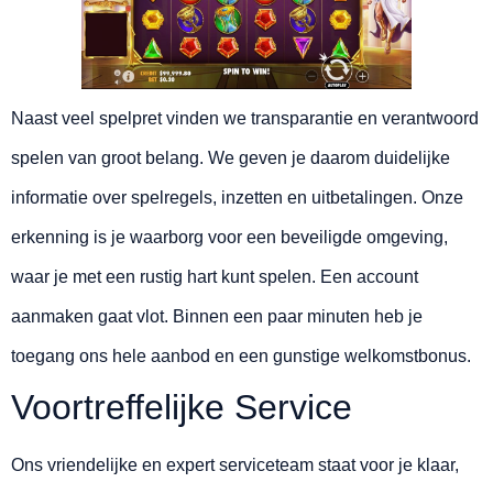
Naast veel spelpret vinden we transparantie en verantwoord
spelen van groot belang. We geven je daarom duidelijke
informatie over spelregels, inzetten en uitbetalingen. Onze
erkenning is je waarborg voor een beveiligde omgeving,
waar je met een rustig hart kunt spelen. Een account
aanmaken gaat vlot. Binnen een paar minuten heb je
toegang ons hele aanbod en een gunstige welkomstbonus.
Voortreffelijke Service
Ons vriendelijke en expert serviceteam staat voor je klaar,