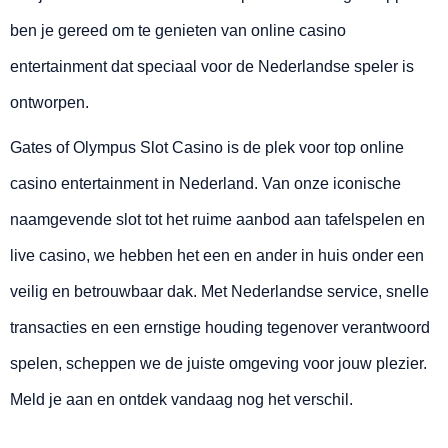
ben je gereed om te genieten van online casino
entertainment dat speciaal voor de Nederlandse speler is
ontworpen.
Gates of Olympus Slot Casino is de plek voor top online
casino entertainment in Nederland. Van onze iconische
naamgevende slot tot het ruime aanbod aan tafelspelen en
live casino, we hebben het een en ander in huis onder een
veilig en betrouwbaar dak. Met Nederlandse service, snelle
transacties en een ernstige houding tegenover verantwoord
spelen, scheppen we de juiste omgeving voor jouw plezier.
Meld je aan en ontdek vandaag nog het verschil.