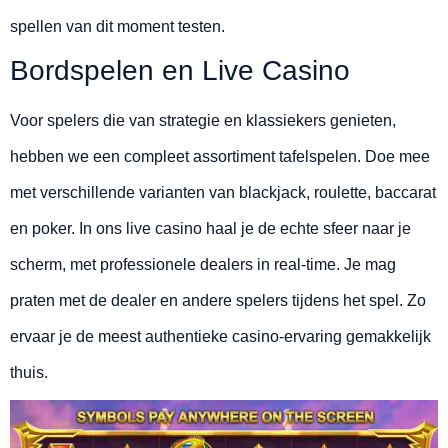
spellen van dit moment testen.
Bordspelen en Live Casino
Voor spelers die van strategie en klassiekers genieten,
hebben we een compleet assortiment tafelspelen. Doe mee
met verschillende varianten van blackjack, roulette, baccarat
en poker. In ons live casino haal je de echte sfeer naar je
scherm, met professionele dealers in real-time. Je mag
praten met de dealer en andere spelers tijdens het spel. Zo
ervaar je de meest authentieke casino-ervaring gemakkelijk
thuis.