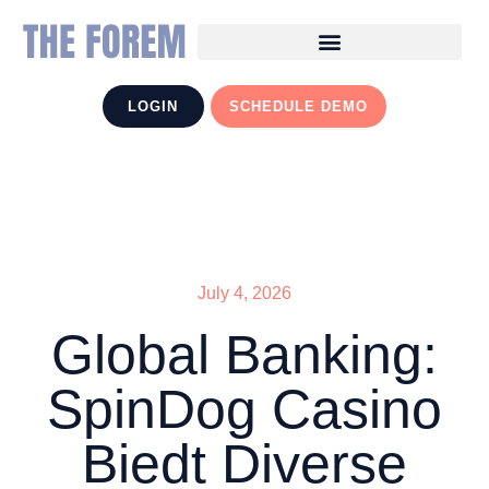
LOGIN
SCHEDULE DEMO
July 4, 2026
Global Banking:
SpinDog Casino
Biedt Diverse