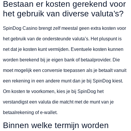
Bestaan er kosten gerekend voor
het gebruik van diverse valuta’s?
SpinDog Casino brengt zelf meestal geen extra kosten voor
het gebruik van de ondersteunde valuta’s. Het pluspunt is
net dat je kosten kunt vermijden. Eventuele kosten kunnen
worden berekend bij je eigen bank of betaalprovider. Die
moet mogelijk een conversie toepassen als je betaalt vanuit
een rekening in een andere munt dan je bij SpinDog kiest.
Om kosten te voorkomen, kies je bij SpinDog het
verstandigst een valuta die matcht met de munt van je
betaalrekening of e-wallet.
Binnen welke termijn worden