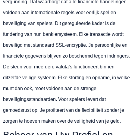
vergunning. Dat waarborgt dat alle financiële handelingen
voldoen aan internationale regels voor eerlijk spel en
beveiliging van spelers. Dit gereguleerde kader is de
fundering van hun bankiersysteem. Elke transactie wordt
beveiligd met standaard SSL-encryptie. Je persoonlijke en
financiële gegevens blijven zo beschermd tegen indringers.
De steun voor meerdere valuta’s functioneert binnen
ditzelfde veilige systeem. Elke storting en opname, in welke
munt dan ook, moet voldoen aan de strenge
beveiligingsstandaarden. Voor spelers levert dat
gemoedsrust op. Je profiteert van de flexibiliteit zonder je
zorgen te hoeven maken over de veiligheid van je geld.