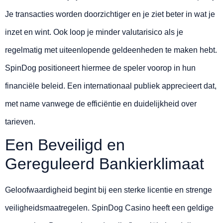
Je transacties worden doorzichtiger en je ziet beter in wat je
inzet en wint. Ook loop je minder valutarisico als je
regelmatig met uiteenlopende geldeenheden te maken hebt.
SpinDog positioneert hiermee de speler voorop in hun
financiële beleid. Een internationaal publiek apprecieert dat,
met name vanwege de efficiëntie en duidelijkheid over
tarieven.
Een Beveiligd en
Gereguleerd Bankierklimaat
Geloofwaardigheid begint bij een sterke licentie en strenge
veiligheidsmaatregelen. SpinDog Casino heeft een geldige