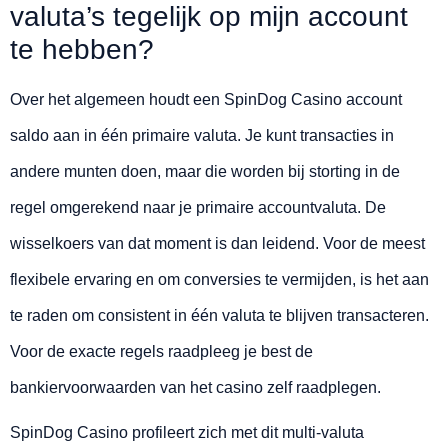
valuta’s tegelijk op mijn account
te hebben?
Over het algemeen houdt een SpinDog Casino account
saldo aan in één primaire valuta. Je kunt transacties in
andere munten doen, maar die worden bij storting in de
regel omgerekend naar je primaire accountvaluta. De
wisselkoers van dat moment is dan leidend. Voor de meest
flexibele ervaring en om conversies te vermijden, is het aan
te raden om consistent in één valuta te blijven transacteren.
Voor de exacte regels raadpleeg je best de
bankiervoorwaarden van het casino zelf raadplegen.
SpinDog Casino profileert zich met dit multi-valuta