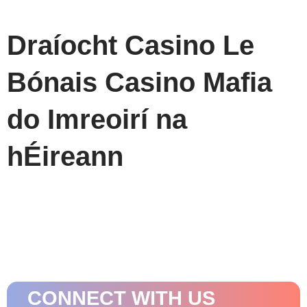
Draíocht Casino Le
Bónais Casino Mafia
do Imreoirí na
hÉireann
CONNECT WITH US