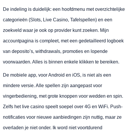
De indeling is duidelijk: een hoofdmenu met overzichtelijke
categorieën (Slots, Live Casino, Tafelspellen) en een
zoekveld waar je ook op provider kunt zoeken. Mijn
accountpagina is compleet, met een gedetailleerd logboek
van deposito’s, withdrawals, promoties en lopende
voorwaarden. Alles is binnen enkele klikken te bereiken.
De mobiele app, voor Android en iOS, is niet als een
mindere versie. Alle spellen zijn aangepast voor
vingerbediening, met grote knoppen voor wedden en spin.
Zelfs het live casino speelt soepel over 4G en WiFi. Push-
notificaties voor nieuwe aanbiedingen zijn nuttig, maar ze
overladen je niet onder. Ik word niet voortdurend