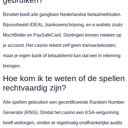
gebruiken?
Binobet biedt alle gangbare Nederlandse betaalmethoden.
Bijvoorbeeld iDEAL, bankoverschrijving, en e-wallets zoals
MuchBetter en PaySafeCard. Stortingen komen meteen op
je account. Het casino rekent zelf geen transactiekosten,
maar je eigen bank of betaaldienst kan dat wel in rekening
brengen.
Hoe kom ik te weten of de spellen
rechtvaardig zijn?
Alle spellen gebruiken een gecertificeerde Random Number
Generator (RNG). Omdat het casino een KSA-vergunning
heeft verkregen, vinden er regelmatig onafhankelijke audits