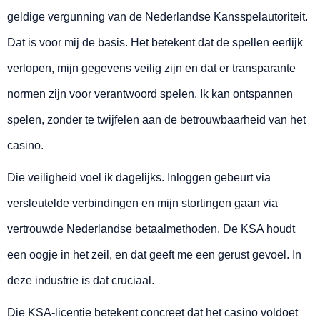
geldige vergunning van de Nederlandse Kansspelautoriteit.
Dat is voor mij de basis. Het betekent dat de spellen eerlijk
verlopen, mijn gegevens veilig zijn en dat er transparante
normen zijn voor verantwoord spelen. Ik kan ontspannen
spelen, zonder te twijfelen aan de betrouwbaarheid van het
casino.
Die veiligheid voel ik dagelijks. Inloggen gebeurt via
versleutelde verbindingen en mijn stortingen gaan via
vertrouwde Nederlandse betaalmethoden. De KSA houdt
een oogje in het zeil, en dat geeft me een gerust gevoel. In
deze industrie is dat cruciaal.
Die KSA-licentie betekent concreet dat het casino voldoet