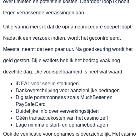
over limieten en potentiële kosten. Daardoor loop ik nooit
tegen verrassende verrassingen aan.
Uit ervaring merk ik dat de opnameprocedure soepel loopt.
Nadat ik een verzoek indien, wordt het gecontroleerd.
Meestal neemt dat een paar uur. Na goedkeuring wordt het
geld gestort. Bij e-wallets heb ik het bedrag vaak nog
dezelfde dag. Die voorspelbaarheid is heel wat waard.
iDEAL voor snelle stortingen
Bankoverschrijving voor aanzienlijke bedragen
Digitale portemonnees zoals MuchBetter en
PaySafeCard
Duidelijke info over verwerkingstijden
Géén transactiekosten van het casino zelf
Lage minimale stort- en opnamebedragen
Ook de verificatie voor opnames is overzichtelijk. Het casino