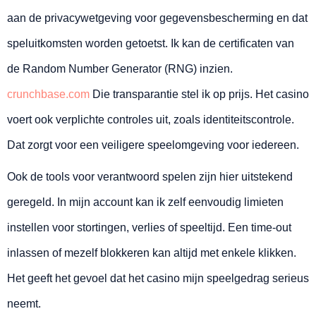
aan de privacywetgeving voor gegevensbescherming en dat
speluitkomsten worden getoetst. Ik kan de certificaten van
de Random Number Generator (RNG) inzien.
crunchbase.com
Die transparantie stel ik op prijs. Het casino
voert ook verplichte controles uit, zoals identiteitscontrole.
Dat zorgt voor een veiligere speelomgeving voor iedereen.
Ook de tools voor verantwoord spelen zijn hier uitstekend
geregeld. In mijn account kan ik zelf eenvoudig limieten
instellen voor stortingen, verlies of speeltijd. Een time-out
inlassen of mezelf blokkeren kan altijd met enkele klikken.
Het geeft het gevoel dat het casino mijn speelgedrag serieus
neemt.