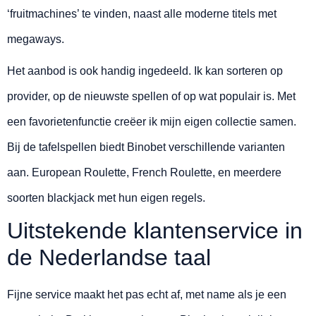
‘fruitmachines’ te vinden, naast alle moderne titels met
megaways.
Het aanbod is ook handig ingedeeld. Ik kan sorteren op
provider, op de nieuwste spellen of op wat populair is. Met
een favorietenfunctie creëer ik mijn eigen collectie samen.
Bij de tafelspellen biedt Binobet verschillende varianten
aan. European Roulette, French Roulette, en meerdere
soorten blackjack met hun eigen regels.
Uitstekende klantenservice in
de Nederlandse taal
Fijne service maakt het pas echt af, met name als je een