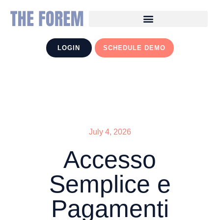
LOGIN
SCHEDULE DEMO
July 4, 2026
Accesso
Semplice e
Pagamenti