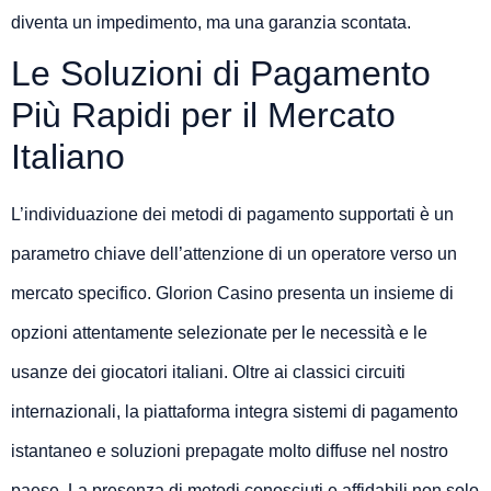
diventa un impedimento, ma una garanzia scontata.
Le Soluzioni di Pagamento
Più Rapidi per il Mercato
Italiano
L’individuazione dei metodi di pagamento supportati è un
parametro chiave dell’attenzione di un operatore verso un
mercato specifico. Glorion Casino presenta un insieme di
opzioni attentamente selezionate per le necessità e le
usanze dei giocatori italiani. Oltre ai classici circuiti
internazionali, la piattaforma integra sistemi di pagamento
istantaneo e soluzioni prepagate molto diffuse nel nostro
paese. La presenza di metodi conosciuti e affidabili non solo