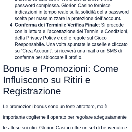
password complessa. Glorion Casino fornisce
indicazioni in tempo reale sulla solidità della password
scelta per massimizzare la protezione dell’account.
Conferma dei Termini e Verifica Finale
: Si procede
con la lettura e l’accettazione dei Termini e Condizioni,
della Privacy Policy e delle regole sul Gioco
Responsabile. Una volta spuntate le caselle e cliccato
su “Crea Account”, si riceverà una mail o un SMS di
conferma per sbloccare il profilo.
Bonus e Promozioni: Come
Influiscono su Ritiri e
Registrazione
Le promozioni bonus sono un forte attrattore, ma è
importante coglierne il operato per regolare adeguatamente
le attese sui ritiri. Glorion Casino offre un set di benvenuto e