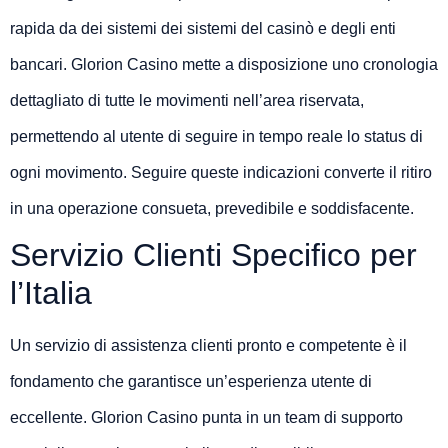
rapida da dei sistemi dei sistemi del casinò e degli enti
bancari. Glorion Casino mette a disposizione uno cronologia
dettagliato di tutte le movimenti nell’area riservata,
permettendo al utente di seguire in tempo reale lo status di
ogni movimento. Seguire queste indicazioni converte il ritiro
in una operazione consueta, prevedibile e soddisfacente.
Servizio Clienti Specifico per
l’Italia
Un servizio di assistenza clienti pronto e competente è il
fondamento che garantisce un’esperienza utente di
eccellente. Glorion Casino punta in un team di supporto