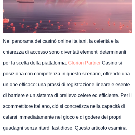
Nel panorama dei casinò online italiani, la celerità e la
chiarezza di accesso sono diventati elementi determinanti
per la scelta della piattaforma.
Glorion Partner
Casino si
posiziona con competenza in questo scenario, offrendo una
unione efficace: una prassi di registrazione lineare e esente
di barriere e un sistema di prelievo celere ed efficiente. Per il
scommettitore italiano, ciò si concretizza nella capacità di
calarsi immediatamente nel gioco e di godere dei propri
guadagni senza ritardi fastidiose. Questo articolo esamina