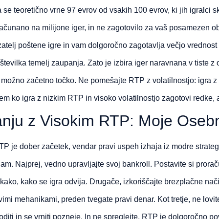
e teoretično vrne 97 evrov od vsakih 100 evrov, ki jih igralci sk
ačunano na milijone iger, in ne zagotovilo za vaš posamezen o
zatelj poštene igre in vam dolgoročno zagotavlja večjo vrednost
številka temelj zaupanja. Zato je izbira iger naravnana v tiste z
o možno začetno točko. Ne pomešajte RTP z volatilnostjo: igra
em ko igra z nizkim RTP in visoko volatilnostjo zagotovi redke,
ranju z Visokim RTP: Moje Osebn
TP je dober začetek, vendar pravi uspeh izhaja iz modre strateg
ljam. Najprej, vedno upravljajte svoj bankroll. Postavite si prora
 kako, kako se igra odvija. Drugače, izkoriščajte brezplačne nači
ovimi mehanikami, preden tvegate pravi denar. Kot tretje, ne lovi
iti in se vrniti pozneje. In ne spreglejte, RTP je dolgoročno pov