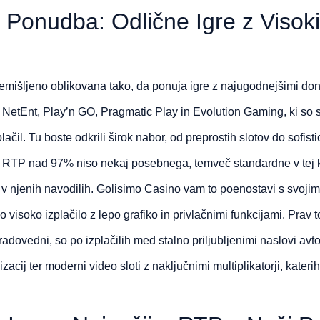
 Ponudba: Odlične Igre z Viso
remišljeno oblikovana tako, da ponuja igre z najugodnejšimi don
so NetEnt, Play’n GO, Pragmatic Play in Evolution Gaming, ki so s
lačil. Tu boste odkrili širok nabor, od preprostih slotov do sofisti
 z RTP nad 97% niso nekaj posebnega, temveč standardne v tej kole
 v njenih navodilih. Golisimo Casino vam to poenostavi s svojimi
o visoko izplačilo z lepo grafiko in privlačnimi funkcijami. Prav 
adovedni, so po izplačilih med stalno priljubljenimi naslovi avt
lizacij ter moderni video sloti z naključnimi multiplikatorji, kat