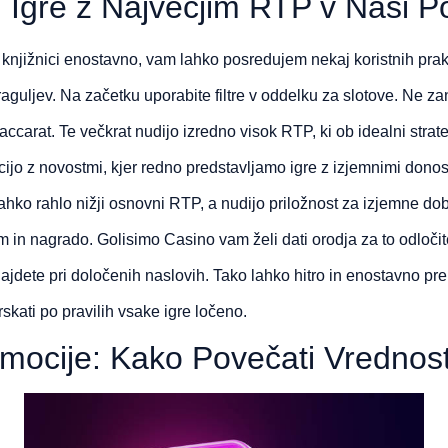
i Igre z Največjim RTP v Naši P
knjižnici enostavno, vam lahko posredujem nekaj koristnih prakt
raguljev. Na začetku uporabite filtre v oddelku za slotove. Ne za
baccarat. Te večkrat nudijo izredno visok RTP, ki ob idealni stra
cijo z novostmi, kjer redno predstavljamo igre z izjemnimi dono
lahko rahlo nižji osnovni RTP, a nudijo priložnost za izjemne dobí
 in nagrado. Golisimo Casino vam želi dati orodja za to odločit
ajdete pri določenih naslovih. Tako lahko hitro in enostavno pr
rskati po pravilih vsake igre ločeno.
omocije: Kako Povečati Vredno