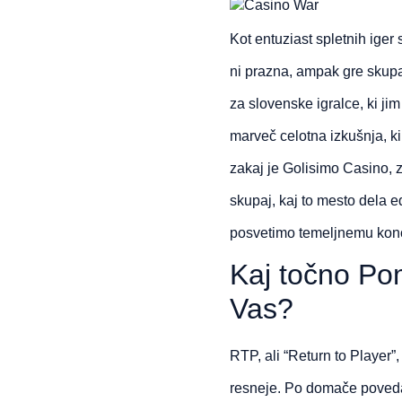
Kot entuziast spletnih iger
ni prazna, ampak gre skupa
za slovenske igralce, ki ji
marveč celotna izkušnja, ki
zakaj je Golisimo Casino, z
skupaj, kaj to mesto dela e
posvetimo temeljnemu konce
Kaj točno Po
Vas?
RTP, ali “Return to Player
resneje. Po domače povedan