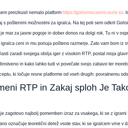
 sem preizkusil nemalo platform
https://golisimocasino.eu/sl-si/
. 
j s poštenimi možnostmi za igralca. Na tej poti sem odkril Goli
m je mar za jasne pogoje in dober donos na dolgi rok. Tu ni v osp
 igralca ceni in mu ponuja pošteno razmerje. Zato vam bom iz sv
lasti zaradi svojega obilja iger z visokim RTP, postal moja glav
dinstveno in kako lahko tudi vi povečate svojo zabavo ter moreb
ptu, ki ločuje resne platforme od vseh drugih: povratnemu odst
meni RTP in Zakaj sploh Je Tak
”, je zagotovo najbolj pomemben izraz za vsakega, ki se z igram
o označuje teoretični delež vsote stav, ki se igralcem vrne v