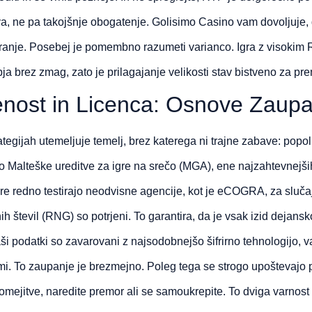
ava, ne pa takojšnje obogatenje. Golisimo Casino vam dovoljuje,
ranje. Posebej je pomembno razumeti varianco. Igra z visokim 
a brez zmag, zato je prilagajanje velikosti stav bistveno za pr
renost in Licenca: Osnove Zaup
tegijah utemeljuje temelj, brez katerega ni trajne zabave: popo
o Malteške ureditve za igre na srečo (MGA), ene najzahtevnejših
re redno testirajo neodvisne agencije, kot je eCOGRA, za slučajn
ih števil (RNG) so potrjeni. To garantira, da je vsak izid dejansk
aši podatki so zavarovani z najsodobnejšo šifrirno tehnologijo, 
ormi. To zaupanje je brezmejno. Poleg tega se strogo upoštevajo 
omejitve, naredite premor ali se samoukrepite. To dviga varnost