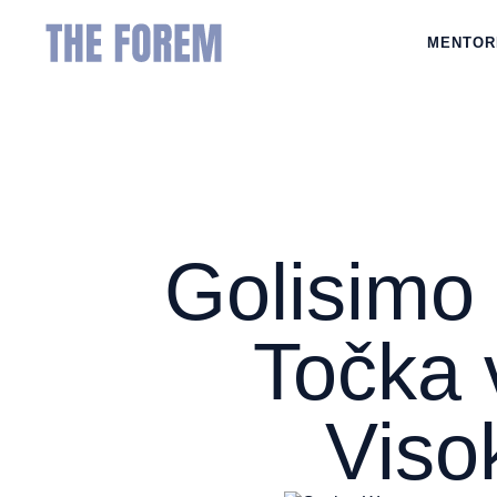
MENTOR
Golisimo
Točka 
Viso