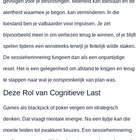
gevolgen voor je beslissingen. Moeheid kan toeslaan en de
alertheid waarmee je begon, kan verminderen. In die
toestand ben je vatbaarder voor impulsen. Je zet
bijvoorbeeld meer in om verliezen terug te winnen, of je blijft
spelen tijdens een winstreeks terwijl je feitelijk wilde staken.
De sessieherinnering fungeert dan als een onpartijdige
reset. Het is een gelegenheid om afstand te krijgen en terug
te stappen naar wat je oorspronkelijk van plan was.
Deze Rol van Cognitieve Last
Games als blackjack of poker vergen om strategisch
denken. Dat vraagt mentale energie. Na een tijdje kan die
moeite leiden tot zwakkere keuzes. Een sessieherinnering