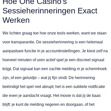
Hoe One Casino’s
Sessieherinneringen Exact
Werken
We lichten graag toe hoe onze tools werken, want we staan
voor transparantie. De sessieherinnering is een helemaal
aanpasbare functie in je accountinstellingen. Je kiest zelf na
hoeveel minuten of uren actief spel je een discreet signaal
krijgt. Dat signaal kan een zachte melding in je schermhoek
zijn, of een geluidje – wat jij fijn vindt. De herinnering
beëindigt het spel niet abrupt; het is een subtiele notificatie
die even je aandacht vraagt. Het mooie is dat jij de baas
blijft: je kunt de melding negeren en doorgaan, of het