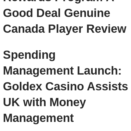
Good Deal Genuine
Canada Player Review
Spending
Management Launch:
Goldex Casino Assists
UK with Money
Management