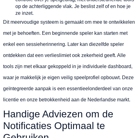
op de achterliggende vlak. Je beslist zelf of en hoe je
ze inzet.
Dit meervoudige systeem is gemaakt om mee te ontwikkelen
met je behoeften. Een beginnende speler kan starten met
enkel een sessieherinnering. Later kan diezelfde speler
ontdekken dat een verlieslimiet ook zekerheid geeft. Alle
tools zijn met elkaar gekoppeld in je individuele dashboard,
waar je makkelijk je eigen veilig speelprofiel opbouwt. Deze
geïntegreerde aanpak is een essentieelonderdeel van onze
licentie en onze betrokkenheid aan de Nederlandse markt.
Handige Adviezen om de
Notificaties Optimaal te
Gebruiken