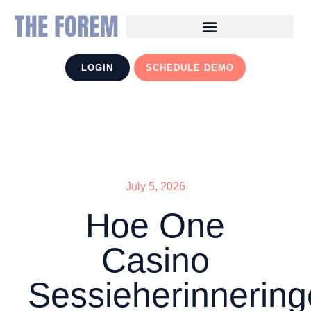
LOGIN
SCHEDULE DEMO
July 5, 2026
Hoe One
Casino
Sessieherinnerin