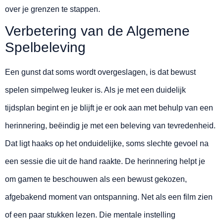
over je grenzen te stappen.
Verbetering van de Algemene
Spelbeleving
Een gunst dat soms wordt overgeslagen, is dat bewust
spelen simpelweg leuker is. Als je met een duidelijk
tijdsplan begint en je blijft je er ook aan met behulp van een
herinnering, beëindig je met een beleving van tevredenheid.
Dat ligt haaks op het onduidelijke, soms slechte gevoel na
een sessie die uit de hand raakte. De herinnering helpt je
om gamen te beschouwen als een bewust gekozen,
afgebakend moment van ontspanning. Net als een film zien
of een paar stukken lezen. Die mentale instelling