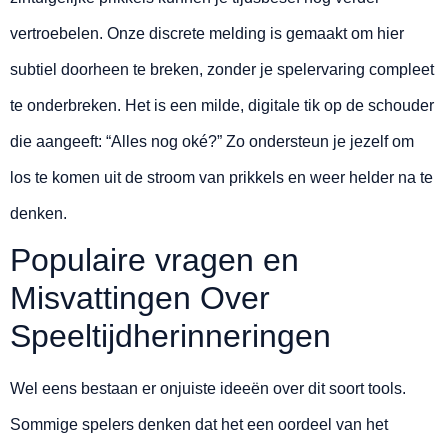
vertroebelen. Onze discrete melding is gemaakt om hier
subtiel doorheen te breken, zonder je spelervaring compleet
te onderbreken. Het is een milde, digitale tik op de schouder
die aangeeft: “Alles nog oké?” Zo ondersteun je jezelf om
los te komen uit de stroom van prikkels en weer helder na te
denken.
Populaire vragen en
Misvattingen Over
Speeltijdherinneringen
Wel eens bestaan er onjuiste ideeën over dit soort tools.
Sommige spelers denken dat het een oordeel van het