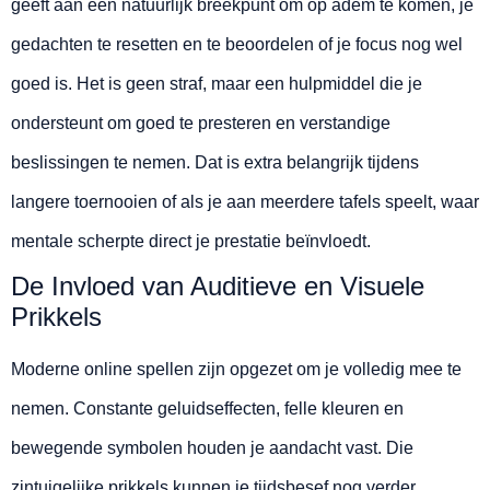
geeft aan een natuurlijk breekpunt om op adem te komen, je
gedachten te resetten en te beoordelen of je focus nog wel
goed is. Het is geen straf, maar een hulpmiddel die je
ondersteunt om goed te presteren en verstandige
beslissingen te nemen. Dat is extra belangrijk tijdens
langere toernooien of als je aan meerdere tafels speelt, waar
mentale scherpte direct je prestatie beïnvloedt.
De Invloed van Auditieve en Visuele
Prikkels
Moderne online spellen zijn opgezet om je volledig mee te
nemen. Constante geluidseffecten, felle kleuren en
bewegende symbolen houden je aandacht vast. Die
zintuigelijke prikkels kunnen je tijdsbesef nog verder