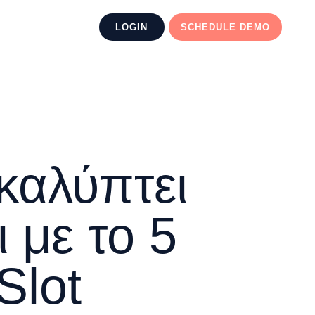
LOGIN
SCHEDULE DEMO
καλύπτει
 με το 5
Slot