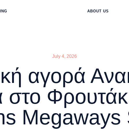
ING
ABOUT US
July 4, 2026
ική αγορά Ανα
 στο Φρουτάκι
ns Megaways 