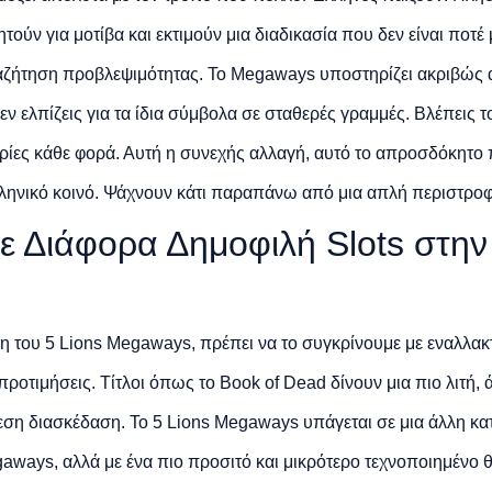
τούν για μοτίβα και εκτιμούν μια διαδικασία που δεν είναι ποτ
ναζήτηση προβλεψιμότητας. Το Megaways υποστηρίζει ακριβώς 
Δεν ελπίζεις για τα ίδια σύμβολα σε σταθερές γραμμές. Βλέπεις τ
ρίες κάθε φορά. Αυτή η συνεχής αλλαγή, αυτό το απροσδόκητο 
ελληνικό κοινό. Ψάχνουν κάτι παραπάνω από μια απλή περιστροφ
ε Διάφορα Δημοφιλή Slots στην
ση του 5 Lions Megaways, πρέπει να το συγκρίνουμε με εναλλακ
προτιμήσεις. Τίτλοι όπως το Book of Dead δίνουν μια πιο λιτή, 
εση διασκέδαση. Το 5 Lions Megaways υπάγεται σε μια άλλη κ
aways, αλλά με ένα πιο προσιτό και μικρότερο τεχνοποιημένο θ