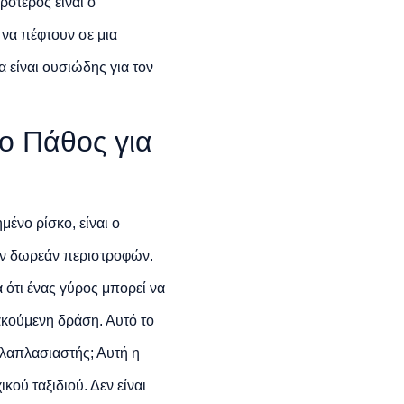
ρότερος είναι ο
 να πέφτουν σε μια
α είναι ουσιώδης για τον
ο Πάθος για
ένο ρίσκο, είναι ο
των δωρεάν περιστροφών.
α ότι ένας γύρος μπορεί να
μακούμενη δράση. Αυτό το
λλαπλασιαστής; Αυτή η
κού ταξιδιού. Δεν είναι