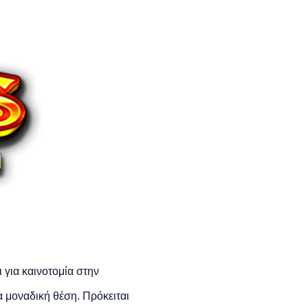
 για καινοτομία στην
α μοναδική θέση. Πρόκειται