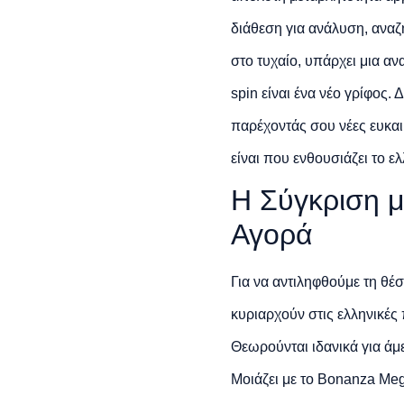
διάθεση για ανάλυση, αναζη
στο τυχαίο, υπάρχει μια α
spin είναι ένα νέο γρίφος. 
παρέχοντάς σου νέες ευκαι
είναι που ενθουσιάζει το 
Η Σύγκριση μ
Αγορά
Για να αντιληφθούμε τη θέ
κυριαρχούν στις ελληνικές 
Θεωρούνται ιδανικά για άμ
Μοιάζει με το Bonanza Meg