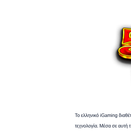
Το ελληνικό iGaming διαθέτ
τεχνολογία. Μέσα σε αυτή 