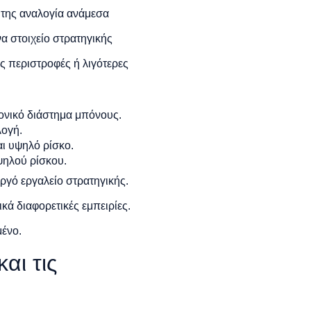
 της αναλογία ανάμεσα
α στοιχείο στρατηγικής
ς περιστροφές ή λιγότερες
ονικό διάστημα μπόνους.
λογή.
ι υψηλό ρίσκο.
ψηλού ρίσκου.
ργό εργαλείο στρατηγικής.
κά διαφορετικές εμπειρίες.
μένο.
αι τις