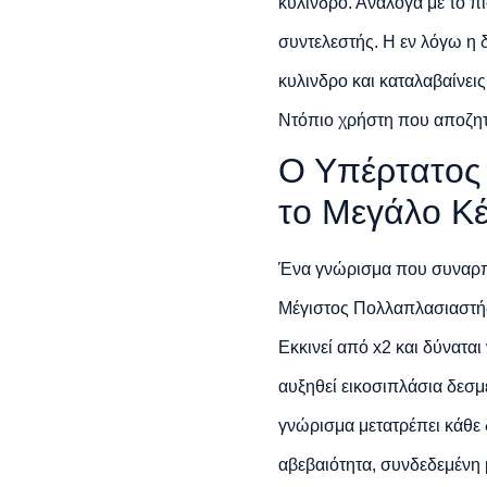
κύλινδρο. Ανάλογα με το πι
συντελεστής. Η εν λόγω η 
κυλινδρο και καταλαβαίνεις
Ντόπιο χρήστη που αποζητ
Ο Υπέρτατος 
το Μεγάλο Κ
Ένα γνώρισμα που συναρπάζ
Μέγιστος Πολλαπλασιαστής.
Εκκινεί από x2 και δύναται
αυξηθεί εικοσιπλάσια δεσμε
γνώρισμα μετατρέπει κάθε 
αβεβαιότητα, συνδεδεμένη μ