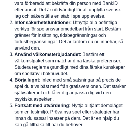
vara förberedd att bekräfta din person med BankID
eller annat. Det är nödvändigt för att uppfylla svensk
lag och säkerställa en stabil spelupplevelse.
Inför säkerhetsfunktioner:
Utnyttja alla befintliga
verktyg för spelansvar omedelbart från start. Bestäm
gränser för insättning, tidsbegränsningar och
förlustbegränsningar. Det är lärdom du nu innehar, så
använd den.
Använd välkomsterbjudandet:
Bestäm ett
välkomstpaket som matchar dina färska preferenser.
Studera reglerna grundligt med dina färska kunskaper
om spelkrav i bakhuvudet.
Börja lugnt:
Inled med små satsningar på precis de
spel du trivs bäst med från gratisversionen. Det stärker
självsäkerhet och låter dig anpassa dig vid den
psykiska aspekten.
Fortsätt med utvärdering:
Nyttja alltjämt demoläget
som en testmiljö. Pröva nya spel eller strategier här
innan du satsar insatser på dem. Det är en hjälp du
kan gå tillbaka till när du behöver.