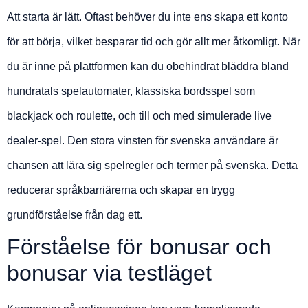
Att starta är lätt. Oftast behöver du inte ens skapa ett konto
för att börja, vilket besparar tid och gör allt mer åtkomligt. När
du är inne på plattformen kan du obehindrat bläddra bland
hundratals spelautomater, klassiska bordsspel som
blackjack och roulette, och till och med simulerade live
dealer-spel. Den stora vinsten för svenska användare är
chansen att lära sig spelregler och termer på svenska. Detta
reducerar språkbarriärerna och skapar en trygg
grundförståelse från dag ett.
Förståelse för bonusar och
bonusar via testläget