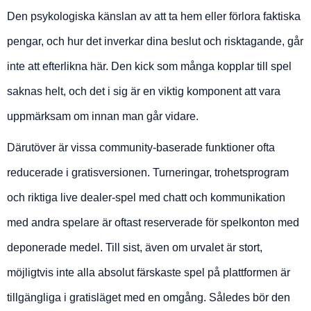
Den psykologiska känslan av att ta hem eller förlora faktiska
pengar, och hur det inverkar dina beslut och risktagande, går
inte att efterlikna här. Den kick som många kopplar till spel
saknas helt, och det i sig är en viktig komponent att vara
uppmärksam om innan man går vidare.
Därutöver är vissa community-baserade funktioner ofta
reducerade i gratisversionen. Turneringar, trohetsprogram
och riktiga live dealer-spel med chatt och kommunikation
med andra spelare är oftast reserverade för spelkonton med
deponerade medel. Till sist, även om urvalet är stort,
möjligtvis inte alla absolut färskaste spel på plattformen är
tillgängliga i gratisläget med en omgång. Således bör den