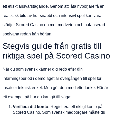
ett etiskt ansvarstagande. Genom att låta nybörjare få en
realistisk bild av hur snabbt och intensivt spel kan vara,
stödjer Scored Casino en mer medveten och balanserad
spelvana redan från början.
Stegvis guide från gratis till
riktiga spel på Scored Casino
När du som svensk känner dig redo efter din
inlärningsperiod i demoläget är övergången till spel för
insatser teknisk enkel. Men gör den med eftertanke. Här är
ett exempel på hur du kan gå till väga:
Verifiera ditt konto:
Registrera ett riktigt konto på
Scored Casino. Som svensk medborgare måste du