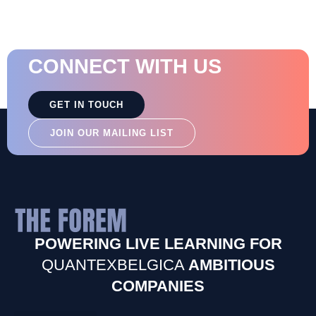
CONNECT WITH US
GET IN TOUCH
JOIN OUR MAILING LIST
POWERING LIVE LEARNING FOR
QUANTEXBELGICA
AMBITIOUS
COMPANIES