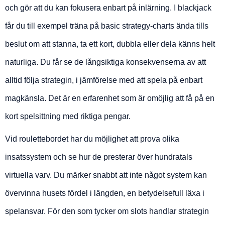
och gör att du kan fokusera enbart på inlärning. I blackjack
får du till exempel träna på basic strategy-charts ända tills
beslut om att stanna, ta ett kort, dubbla eller dela känns helt
naturliga. Du får se de långsiktiga konsekvenserna av att
alltid följa strategin, i jämförelse med att spela på enbart
magkänsla. Det är en erfarenhet som är omöjlig att få på en
kort spelsittning med riktiga pengar.
Vid roulettebordet har du möjlighet att prova olika
insatssystem och se hur de presterar över hundratals
virtuella varv. Du märker snabbt att inte något system kan
övervinna husets fördel i längden, en betydelsefull läxa i
spelansvar. För den som tycker om slots handlar strategin