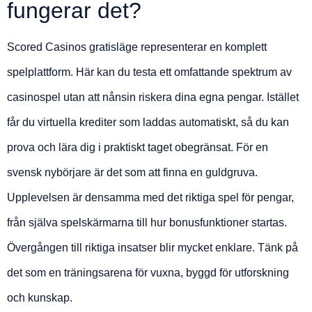
fungerar det?
Scored Casinos gratisläge representerar en komplett
spelplattform. Här kan du testa ett omfattande spektrum av
casinospel utan att nånsin riskera dina egna pengar. Istället
får du virtuella krediter som laddas automatiskt, så du kan
prova och lära dig i praktiskt taget obegränsat. För en
svensk nybörjare är det som att finna en guldgruva.
Upplevelsen är densamma med det riktiga spel för pengar,
från själva spelskärmarna till hur bonusfunktioner startas.
Övergången till riktiga insatser blir mycket enklare. Tänk på
det som en träningsarena för vuxna, byggd för utforskning
och kunskap.