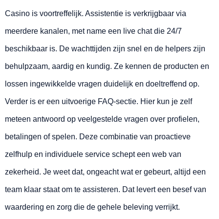
Casino is voortreffelijk. Assistentie is verkrijgbaar via
meerdere kanalen, met name een live chat die 24/7
beschikbaar is. De wachttijden zijn snel en de helpers zijn
behulpzaam, aardig en kundig. Ze kennen de producten en
lossen ingewikkelde vragen duidelijk en doeltreffend op.
Verder is er een uitvoerige FAQ-sectie. Hier kun je zelf
meteen antwoord op veelgestelde vragen over profielen,
betalingen of spelen. Deze combinatie van proactieve
zelfhulp en individuele service schept een web van
zekerheid. Je weet dat, ongeacht wat er gebeurt, altijd een
team klaar staat om te assisteren. Dat levert een besef van
waardering en zorg die de gehele beleving verrijkt.