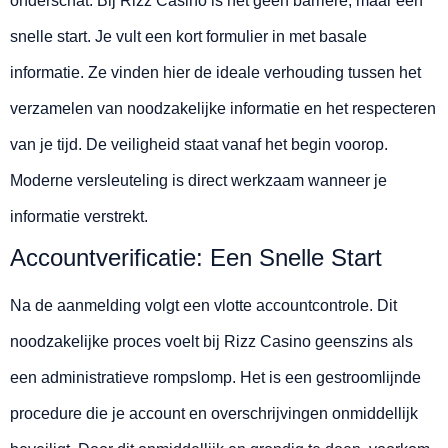
onderschat. Bij Rizz Casino is het geen barrière, maar een
snelle start. Je vult een kort formulier in met basale
informatie. Ze vinden hier de ideale verhouding tussen het
verzamelen van noodzakelijke informatie en het respecteren
van je tijd. De veiligheid staat vanaf het begin voorop.
Moderne versleuteling is direct werkzaam wanneer je
informatie verstrekt.
Accountverificatie: Een Snelle Start
Na de aanmelding volgt een vlotte accountcontrole. Dit
noodzakelijke proces voelt bij Rizz Casino geenszins als
een administratieve rompslomp. Het is een gestroomlijnde
procedure die je account en overschrijvingen onmiddellijk