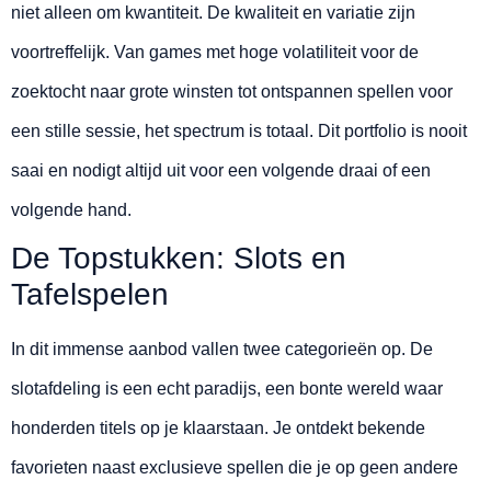
niet alleen om kwantiteit. De kwaliteit en variatie zijn
voortreffelijk. Van games met hoge volatiliteit voor de
zoektocht naar grote winsten tot ontspannen spellen voor
een stille sessie, het spectrum is totaal. Dit portfolio is nooit
saai en nodigt altijd uit voor een volgende draai of een
volgende hand.
De Topstukken: Slots en
Tafelspelen
In dit immense aanbod vallen twee categorieën op. De
slotafdeling is een echt paradijs, een bonte wereld waar
honderden titels op je klaarstaan. Je ontdekt bekende
favorieten naast exclusieve spellen die je op geen andere