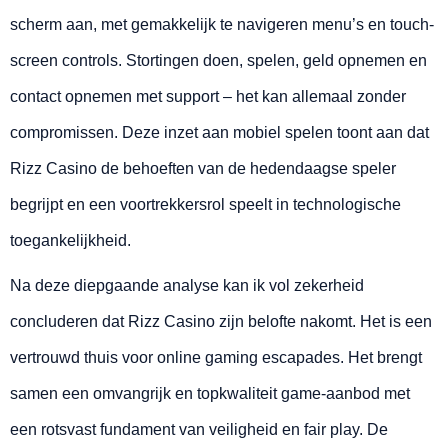
scherm aan, met gemakkelijk te navigeren menu’s en touch-
screen controls. Stortingen doen, spelen, geld opnemen en
contact opnemen met support – het kan allemaal zonder
compromissen. Deze inzet aan mobiel spelen toont aan dat
Rizz Casino de behoeften van de hedendaagse speler
begrijpt en een voortrekkersrol speelt in technologische
toegankelijkheid.
Na deze diepgaande analyse kan ik vol zekerheid
concluderen dat Rizz Casino zijn belofte nakomt. Het is een
vertrouwd thuis voor online gaming escapades. Het brengt
samen een omvangrijk en topkwaliteit game-aanbod met
een rotsvast fundament van veiligheid en fair play. De