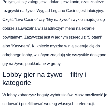
Po tym jak się zalogujesz i doładujesz konto, czas znaleźć
rozgrywki na żywo. Wygląd Legiano Casino jest intuicyjny.
Część “Live Casino” czy “Gry na żywo” zwykle znajduje się
dobrze zauważalna w zasadniczym menu na ekranie
powitalnym. Zazwyczaj jest w jednym szeregu z “Slotami”
albo “Kasynem”. Kliknięcie myszką w nią skieruje cię do
odrębnego lobby, w którym znajdują się wszystkie dostępne
gry na żywo, poukładane w grupy.
Lobby gier na żywo – filtry i
kategorie
W lobby zobaczysz bogaty wybór stołów. Masz możliwość je
sortować i przefiltrować według własnych preferencji.