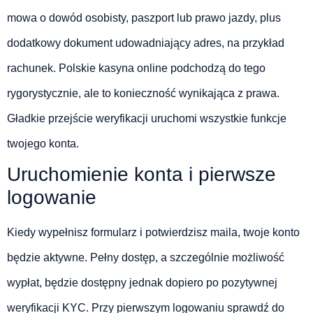
mowa o dowód osobisty, paszport lub prawo jazdy, plus
dodatkowy dokument udowadniający adres, na przykład
rachunek. Polskie kasyna online podchodzą do tego
rygorystycznie, ale to konieczność wynikająca z prawa.
Gładkie przejście weryfikacji uruchomi wszystkie funkcje
twojego konta.
Uruchomienie konta i pierwsze
logowanie
Kiedy wypełnisz formularz i potwierdzisz maila, twoje konto
będzie aktywne. Pełny dostęp, a szczególnie możliwość
wypłat, będzie dostępny jednak dopiero po pozytywnej
weryfikacji KYC. Przy pierwszym logowaniu sprawdź do