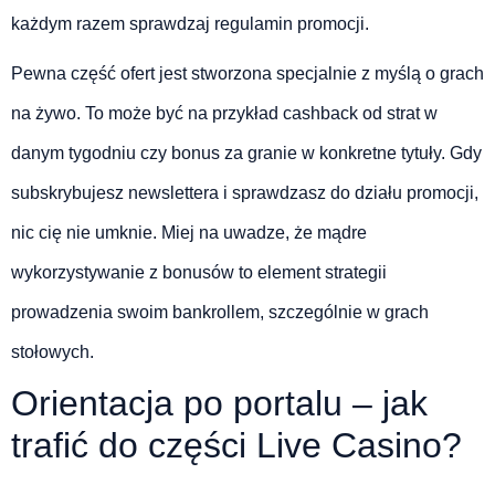
każdym razem sprawdzaj regulamin promocji.
Pewna część ofert jest stworzona specjalnie z myślą o grach
na żywo. To może być na przykład cashback od strat w
danym tygodniu czy bonus za granie w konkretne tytuły. Gdy
subskrybujesz newslettera i sprawdzasz do działu promocji,
nic cię nie umknie. Miej na uwadze, że mądre
wykorzystywanie z bonusów to element strategii
prowadzenia swoim bankrollem, szczególnie w grach
stołowych.
Orientacja po portalu – jak
trafić do części Live Casino?