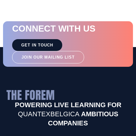
CONNECT WITH US
GET IN TOUCH
JOIN OUR MAILING LIST
POWERING LIVE LEARNING FOR
QUANTEXBELGICA
AMBITIOUS
COMPANIES