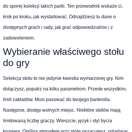
do sporej kolekcji takich partii. Ten przewodnik wskaże ci,
krok po kroku, jak wystartować. Odnajdziesz tu dane o
dostępnych grach i rady, jak grać odpowiedzialnie i z
zadowoleniem.
Wybieranie właściwego stołu
do gry
Selekcja stołu to nie jedynie kwestia wymarzonej gry. Nim
dołączysz, popatrz na kilku parametrom. Przede wszystkim,
limit zakładów. Musi pasować do twojego bankrolla.
Następnie, dostęp wolnych miejsc. Niektóre stołów mają
limitowaną liczbę graczy. Wreszcie, język i styl bycia
krupiera. Ogólną atmosferę przy stole oszacujesz, oglądając