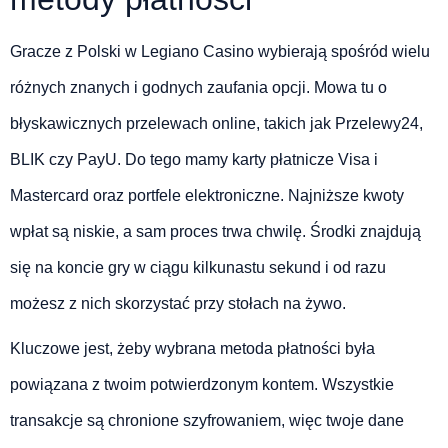
Gracze z Polski w Legiano Casino wybierają spośród wielu
różnych znanych i godnych zaufania opcji. Mowa tu o
błyskawicznych przelewach online, takich jak Przelewy24,
BLIK czy PayU. Do tego mamy karty płatnicze Visa i
Mastercard oraz portfele elektroniczne. Najniższe kwoty
wpłat są niskie, a sam proces trwa chwilę. Środki znajdują
się na koncie gry w ciągu kilkunastu sekund i od razu
możesz z nich skorzystać przy stołach na żywo.
Kluczowe jest, żeby wybrana metoda płatności była
powiązana z twoim potwierdzonym kontem. Wszystkie
transakcje są chronione szyfrowaniem, więc twoje dane