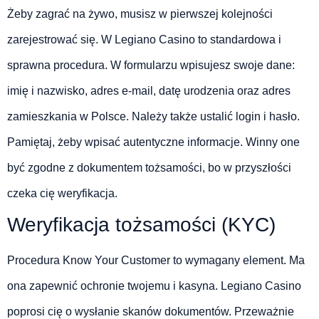
Żeby zagrać na żywo, musisz w pierwszej kolejności
zarejestrować się. W Legiano Casino to standardowa i
sprawna procedura. W formularzu wpisujesz swoje dane:
imię i nazwisko, adres e-mail, datę urodzenia oraz adres
zamieszkania w Polsce. Należy także ustalić login i hasło.
Pamiętaj, żeby wpisać autentyczne informacje. Winny one
być zgodne z dokumentem tożsamości, bo w przyszłości
czeka cię weryfikacja.
Weryfikacja tożsamości (KYC)
Procedura Know Your Customer to wymagany element. Ma
ona zapewnić ochronie twojemu i kasyna. Legiano Casino
poprosi cię o wysłanie skanów dokumentów. Przeważnie