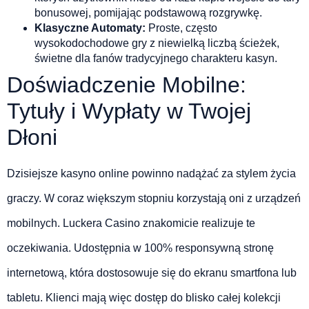
bonusowej, pomijając podstawową rozgrywkę.
Klasyczne Automaty:
Proste, często
wysokodochodowe gry z niewielką liczbą ścieżek,
świetne dla fanów tradycyjnego charakteru kasyn.
Doświadczenie Mobilne:
Tytuły i Wypłaty w Twojej
Dłoni
Dzisiejsze kasyno online powinno nadążać za stylem życia
graczy. W coraz większym stopniu korzystają oni z urządzeń
mobilnych. Luckera Casino znakomicie realizuje te
oczekiwania. Udostępnia w 100% responsywną stronę
internetową, która dostosowuje się do ekranu smartfona lub
tabletu. Klienci mają więc dostęp do blisko całej kolekcji