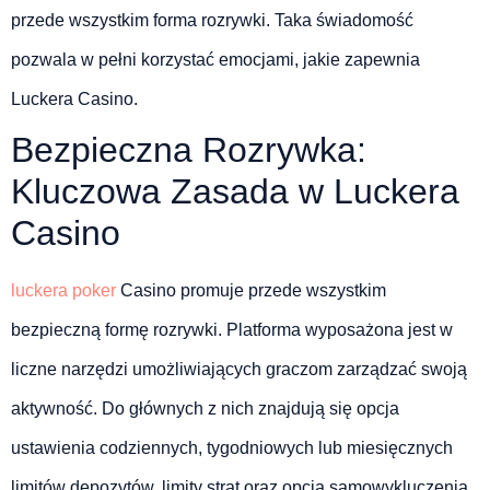
przede wszystkim forma rozrywki. Taka świadomość
pozwala w pełni korzystać emocjami, jakie zapewnia
Luckera Casino.
Bezpieczna Rozrywka:
Kluczowa Zasada w Luckera
Casino
luckera poker
Casino promuje przede wszystkim
bezpieczną formę rozrywki. Platforma wyposażona jest w
liczne narzędzi umożliwiających graczom zarządzać swoją
aktywność. Do głównych z nich znajdują się opcja
ustawienia codziennych, tygodniowych lub miesięcznych
limitów depozytów, limity strat oraz opcja samowykluczenia