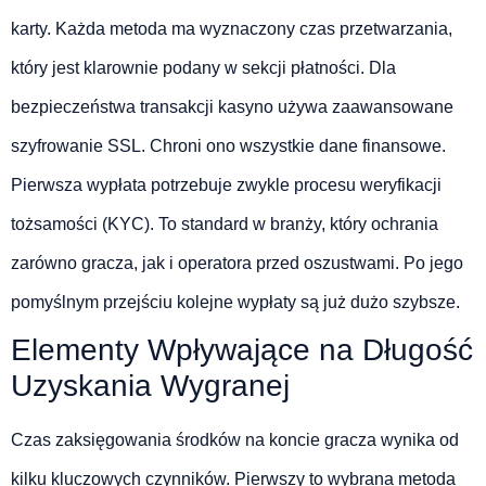
karty. Każda metoda ma wyznaczony czas przetwarzania,
który jest klarownie podany w sekcji płatności. Dla
bezpieczeństwa transakcji kasyno używa zaawansowane
szyfrowanie SSL. Chroni ono wszystkie dane finansowe.
Pierwsza wypłata potrzebuje zwykle procesu weryfikacji
tożsamości (KYC). To standard w branży, który ochrania
zarówno gracza, jak i operatora przed oszustwami. Po jego
pomyślnym przejściu kolejne wypłaty są już dużo szybsze.
Elementy Wpływające na Długość
Uzyskania Wygranej
Czas zaksięgowania środków na koncie gracza wynika od
kilku kluczowych czynników. Pierwszy to wybrana metoda