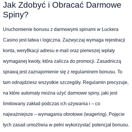
Jak Zdobyć i Obracać Darmowe
Spiny?
Uruchomienie bonusu z darmowymi spinami w Luckera
Casino jest łatwa i logiczna. Zazwyczaj wymaga rejestracji
konta, weryfikacji adresu e-mail oraz pierwszej wpłaty
wymaganej kwoty, która zalicza do promocji. Zasadniczą
sprawą jest zaznajomienie się z regulaminem bonusu. To
tam odnajdziesz wszystkie szczegóły. Regulamin precyzuje,
na które automaty można użyć darmowe spiny, jaki jest
limitowany zakład podczas ich używania i – co
najważniejsze – wymagania obrotowe (wagering). Pojęcie
tych zasad umożliwia w pełni wykorzystać potencjał bonusu.