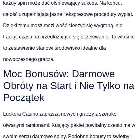
każdy spin może dać olśniewający sukces. Na końcu,
całość uzupełniajają jasne i ekspresowe procedury wypłat.
Dzięki temu masz możliwość cieszyć się wygraną, nie
traciąc czasu na przedłużające się oczekiwanie. To właśnie
to zestawienie stanowi środowisko idealne dla
nowoczesnego gracza.
Moc Bonusów: Darmowe
Obróty na Start i Nie Tylko na
Początek
Luckera Casino zaprasza nowych graczy z szeroko
otwartymi ramionami. Kusjący pakiet powitalny często ma w
swoim sercu darmowe spiny. Podobne bonusy to świetny