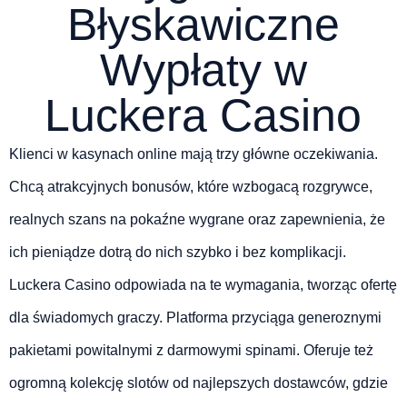
Błyskawiczne
Wypłaty w
Luckera Casino
Klienci w kasynach online mają trzy główne oczekiwania.
Chcą atrakcyjnych bonusów, które wzbogacą rozgrywce,
realnych szans na pokaźne wygrane oraz zapewnienia, że
ich pieniądze dotrą do nich szybko i bez komplikacji.
Luckera Casino odpowiada na te wymagania, tworząc ofertę
dla świadomych graczy. Platforma przyciąga generoznymi
pakietami powitalnymi z darmowymi spinami. Oferuje też
ogromną kolekcję slotów od najlepszych dostawców, gdzie