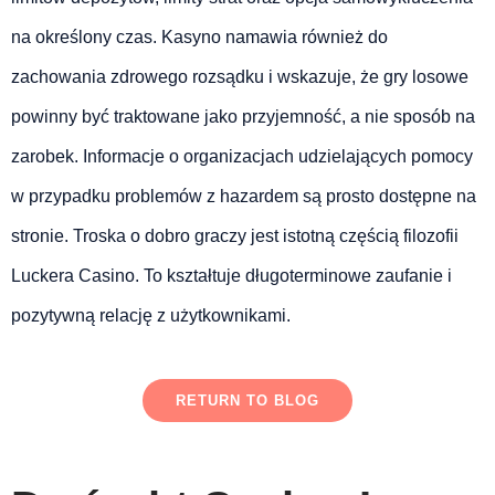
na określony czas. Kasyno namawia również do
zachowania zdrowego rozsądku i wskazuje, że gry losowe
powinny być traktowane jako przyjemność, a nie sposób na
zarobek. Informacje o organizacjach udzielających pomocy
w przypadku problemów z hazardem są prosto dostępne na
stronie. Troska o dobro graczy jest istotną częścią filozofii
Luckera Casino. To kształtuje długoterminowe zaufanie i
pozytywną relację z użytkownikami.
RETURN TO BLOG