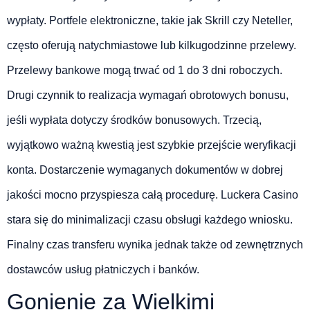
wypłaty. Portfele elektroniczne, takie jak Skrill czy Neteller,
często oferują natychmiastowe lub kilkugodzinne przelewy.
Przelewy bankowe mogą trwać od 1 do 3 dni roboczych.
Drugi czynnik to realizacja wymagań obrotowych bonusu,
jeśli wypłata dotyczy środków bonusowych. Trzecią,
wyjątkowo ważną kwestią jest szybkie przejście weryfikacji
konta. Dostarczenie wymaganych dokumentów w dobrej
jakości mocno przyspiesza całą procedurę. Luckera Casino
stara się do minimalizacji czasu obsługi każdego wniosku.
Finalny czas transferu wynika jednak także od zewnętrznych
dostawców usług płatniczych i banków.
Gonienie za Wielkimi