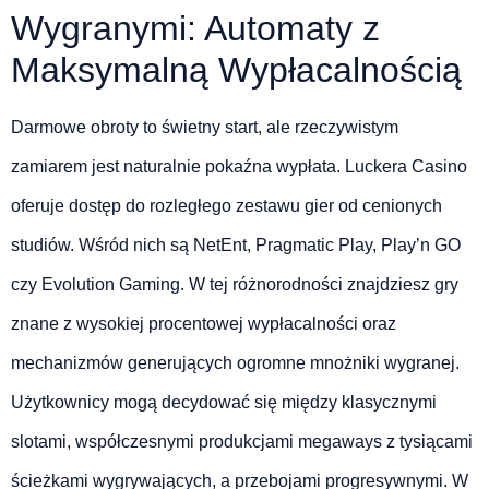
Wygranymi: Automaty z
Maksymalną Wypłacalnością
Darmowe obroty to świetny start, ale rzeczywistym
zamiarem jest naturalnie pokaźna wypłata. Luckera Casino
oferuje dostęp do rozległego zestawu gier od cenionych
studiów. Wśród nich są NetEnt, Pragmatic Play, Play’n GO
czy Evolution Gaming. W tej różnorodności znajdziesz gry
znane z wysokiej procentowej wypłacalności oraz
mechanizmów generujących ogromne mnożniki wygranej.
Użytkownicy mogą decydować się między klasycznymi
slotami, współczesnymi produkcjami megaways z tysiącami
ścieżkami wygrywających, a przebojami progresywnymi. W