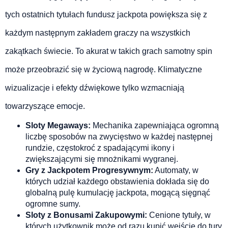
tych ostatnich tytułach fundusz jackpota powiększa się z
każdym następnym zakładem graczy na wszystkich
zakątkach świecie. To akurat w takich grach samotny spin
może przeobrazić się w życiową nagrodę. Klimatyczne
wizualizacje i efekty dźwiękowe tylko wzmacniają
towarzyszące emocje.
Sloty Megaways:
Mechanika zapewniająca ogromną
liczbę sposobów na zwycięstwo w każdej następnej
rundzie, częstokroć z spadającymi ikony i
zwiększającymi się mnożnikami wygranej.
Gry z Jackpotem Progresywnym:
Automaty, w
których udział każdego obstawienia dokłada się do
globalną pulę kumulację jackpota, mogącą sięgnąć
ogromne sumy.
Sloty z Bonusami Zakupowymi:
Cenione tytuły, w
których użytkownik może od razu kupić wejście do tury