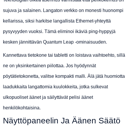
sujuva ja salainen. Langaton verkko on monesti huonompi
kellarissa, siksi harkitse langallista Ethernet-yhteyttä
pysyvyyden vuoksi. Tämä eliminoi ikäviä ping-hyppyjä
kesken jännittävän Quantum Leap -ominaisuuden.
Kannettava tietokone tai tabletti on loistava vaihtoehto, sillä
ne on yksinkertainen piilottaa. Jos hyödynnät
pöytätietokonetta, valitse kompakti malli. Älä jätä huomiotta
laadukkaita langattomia kuulokkeita, jotka sulkevat
ulkopuoliset äänet ja säilyttävät pelisi äänet
henkilökohtaisina.
Näyttöpaneelin Ja Äänen Säätö