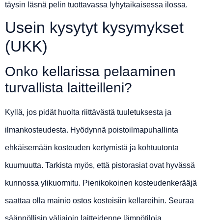
täysin läsnä pelin tuottavassa lyhytaikaisessa ilossa.
Usein kysytyt kysymykset
(UKK)
Onko kellarissa pelaaminen
turvallista laitteilleni?
Kyllä, jos pidät huolta riittävästä tuuletuksesta ja
ilmankosteudesta. Hyödynnä poistoilmapuhallinta
ehkäisemään kosteuden kertymistä ja kohtuutonta
kuumuutta. Tarkista myös, että pistorasiat ovat hyvässä
kunnossa ylikuormitu. Pienikokoinen kosteudenkerääjä
saattaa olla mainio ostos kosteisiin kellareihin. Seuraa
säännöllisin väliajoin laitteidenne lämpötiloja.