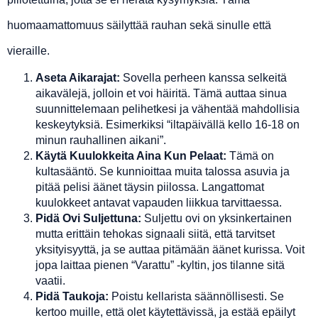
huomaamattomuus säilyttää rauhan sekä sinulle että
vieraille.
Aseta Aikarajat:
Sovella perheen kanssa selkeitä
aikavälejä, jolloin et voi häiritä. Tämä auttaa sinua
suunnittelemaan pelihetkesi ja vähentää mahdollisia
keskeytyksiä. Esimerkiksi “iltapäivällä kello 16-18 on
minun rauhallinen aikani”.
Käytä Kuulokkeita Aina Kun Pelaat:
Tämä on
kultasääntö. Se kunnioittaa muita talossa asuvia ja
pitää pelisi äänet täysin piilossa. Langattomat
kuulokkeet antavat vapauden liikkua tarvittaessa.
Pidä Ovi Suljettuna:
Suljettu ovi on yksinkertainen
mutta erittäin tehokas signaali siitä, että tarvitset
yksityisyyttä, ja se auttaa pitämään äänet kurissa. Voit
jopa laittaa pienen “Varattu” -kyltin, jos tilanne sitä
vaatii.
Pidä Taukoja:
Poistu kellarista säännöllisesti. Se
kertoo muille, että olet käytettävissä, ja estää epäilyt