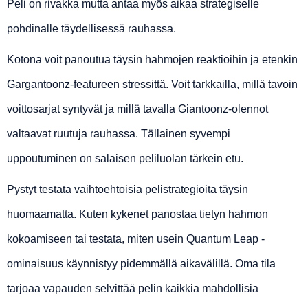
Peli on rivakka mutta antaa myös aikaa strategiselle
pohdinalle täydellisessä rauhassa.
Kotona voit panoutua täysin hahmojen reaktioihin ja etenkin
Gargantoonz-featureen stressittä. Voit tarkkailla, millä tavoin
voittosarjat syntyvät ja millä tavalla Giantoonz-olennot
valtaavat ruutuja rauhassa. Tällainen syvempi
uppoutuminen on salaisen peliluolan tärkein etu.
Pystyt testata vaihtoehtoisia pelistrategioita täysin
huomaamatta. Kuten kykenet panostaa tietyn hahmon
kokoamiseen tai testata, miten usein Quantum Leap -
ominaisuus käynnistyy pidemmällä aikavälillä. Oma tila
tarjoaa vapauden selvittää pelin kaikkia mahdollisia