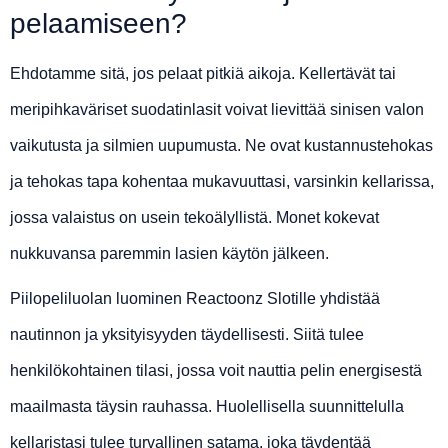
pelaamiseen?
Ehdotamme sitä, jos pelaat pitkiä aikoja. Kellertävät tai
meripihkaväriset suodatinlasit voivat lievittää sinisen valon
vaikutusta ja silmien uupumusta. Ne ovat kustannustehokas
ja tehokas tapa kohentaa mukavuuttasi, varsinkin kellarissa,
jossa valaistus on usein tekoälyllistä. Monet kokevat
nukkuvansa paremmin lasien käytön jälkeen.
Piilopeliluolan luominen Reactoonz Slotille yhdistää
nautinnon ja yksityisyyden täydellisesti. Siitä tulee
henkilökohtainen tilasi, jossa voit nauttia pelin energisestä
maailmasta täysin rauhassa. Huolellisella suunnittelulla
kellaristasi tulee turvallinen satama, joka täydentää