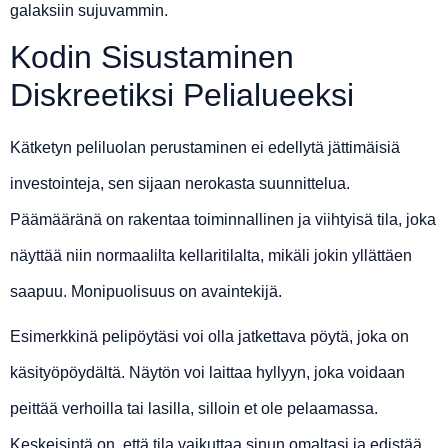
galaksiin sujuvammin.
Kodin Sisustaminen
Diskreetiksi Pelialueeksi
Kätketyn peliluolan perustaminen ei edellytä jättimäisiä
investointeja, sen sijaan nerokasta suunnittelua.
Päämääränä on rakentaa toiminnallinen ja viihtyisä tila, joka
näyttää niin normaalilta kellaritilalta, mikäli jokin yllättäen
saapuu. Monipuolisuus on avaintekijä.
Esimerkkinä pelipöytäsi voi olla jatkettava pöytä, joka on
käsityöpöydältä. Näytön voi laittaa hyllyyn, joka voidaan
peittää verhoilla tai lasilla, silloin et ole pelaamassa.
Keskeisintä on, että tila vaikuttaa sinun omaltasi ja edistää