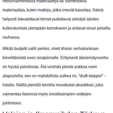
melunvaimentavia materiaaleja tai vaimentavia
materiaaleja, kuten mattoja, jotka imevät kaiuntaa. Nämä
helposti toteutettavat toimet pudottavat selvästi äänten
kulkeutumista ylempään kerrokseen ja antavat sinun pelailla
rauhassa.
Mikäli budjetti sallii periksi, mieti tiheän verhokankaan
kiinnittämistä oven sisäpinnalle. Erityisesti äänieristysverho
on hyvää palvelusta. Älä unohda pientä aukkoa oven
alapuolella; sen on mahdollista sulkea ns. “draft stopper” -
listalla. Näillä pienillä toimilla muodostat akustiikan, joka
vaimentaa itseensä myös innokkaimpien voittojen
juhlimisen.