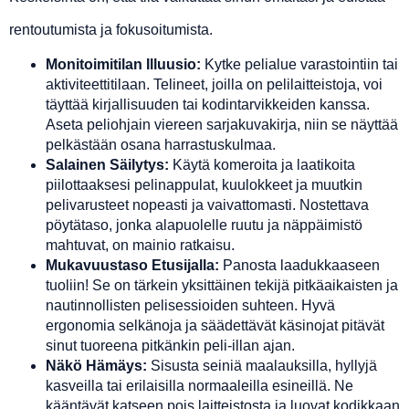
rentoutumista ja fokusoitumista.
Monitoimitilan Illuusio:
Kytke pelialue varastointiin tai
aktiviteettitilaan. Telineet, joilla on pelilaitteistoja, voi
täyttää kirjallisuuden tai kodintarvikkeiden kanssa.
Aseta peliohjain viereen sarjakuvakirja, niin se näyttää
pelkästään osana harrastuskulmaa.
Salainen Säilytys:
Käytä komeroita ja laatikoita
piilottaaksesi pelinappulat, kuulokkeet ja muutkin
pelivarusteet nopeasti ja vaivattomasti. Nostettava
pöytätaso, jonka alapuolelle ruutu ja näppäimistö
mahtuvat, on mainio ratkaisu.
Mukavuustaso Etusijalla:
Panosta laadukkaaseen
tuoliin! Se on tärkein yksittäinen tekijä pitkäaikaisten ja
nautinnollisten pelisessioiden suhteen. Hyvä
ergonomia selkänoja ja säädettävät käsinojat pitävät
sinut tuoreena pitkänkin peli-illan ajan.
Näkö Hämäys:
Sisusta seiniä maalauksilla, hyllyjä
kasveilla tai erilaisilla normaaleilla esineillä. Ne
kääntävät katseen pois laitteistosta ja luovat kodikkaan