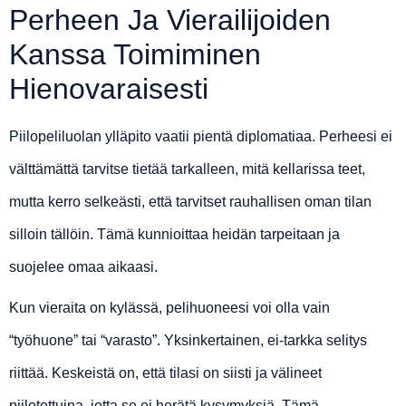
Perheen Ja Vierailijoiden
Kanssa Toimiminen
Hienovaraisesti
Piilopeliluolan ylläpito vaatii pientä diplomatiaa. Perheesi ei
välttämättä tarvitse tietää tarkalleen, mitä kellarissa teet,
mutta kerro selkeästi, että tarvitset rauhallisen oman tilan
silloin tällöin. Tämä kunnioittaa heidän tarpeitaan ja
suojelee omaa aikaasi.
Kun vieraita on kylässä, pelihuoneesi voi olla vain
“työhuone” tai “varasto”. Yksinkertainen, ei-tarkka selitys
riittää. Keskeistä on, että tilasi on siisti ja välineet
piilotettuina, jotta se ei herätä kysymyksiä. Tämä