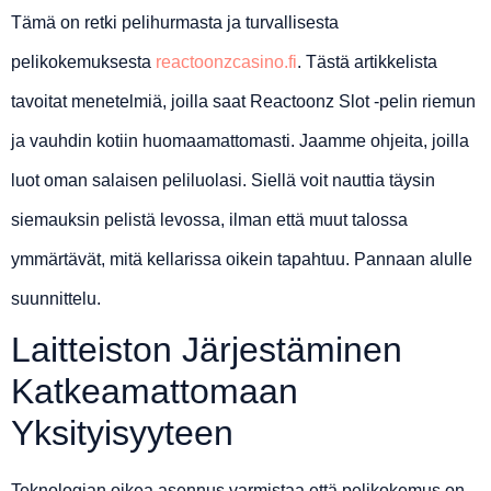
Tämä on retki pelihurmasta ja turvallisesta
pelikokemuksesta
reactoonzcasino.fi
. Tästä artikkelista
tavoitat menetelmiä, joilla saat Reactoonz Slot -pelin riemun
ja vauhdin kotiin huomaamattomasti. Jaamme ohjeita, joilla
luot oman salaisen peliluolasi. Siellä voit nauttia täysin
siemauksin pelistä levossa, ilman että muut talossa
ymmärtävät, mitä kellarissa oikein tapahtuu. Pannaan alulle
suunnittelu.
Laitteiston Järjestäminen
Katkeamattomaan
Yksityisyyteen
Teknologian oikea asennus varmistaa että pelikokemus on