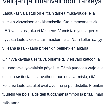
Valojen ja Ilmanvaihdon Tärkeys
Laadukas valaistus on erittäin tärkeä mukavuudelle ja
silmien väsymisen ehkäisemiselle. Ota himmennettävä
LED-valaistus, joka ei lämpene. Varmista myös tarpeeksi
hyvästä tuuletuksesta tai ilmastoinnista. Näin kellari säilyy
viileänä ja raikkaana pitkienkin pelihetkien aikana.
On hyvä käyttää useita valonlähteitä: yleisvalo kattoon ja
suunnattava työvalaisin pöydälle. Tämä pudottaa varjoja ja
silmien rasitusta. Ilmanvaihdon puolesta varmista, että
kellarisi tuuletusaukot ovat avoinna ja puhdistettu. Pienikin
tuuletin vie pois laitteiden tuottaman lämmön ja pitää ilman
raikkaana.