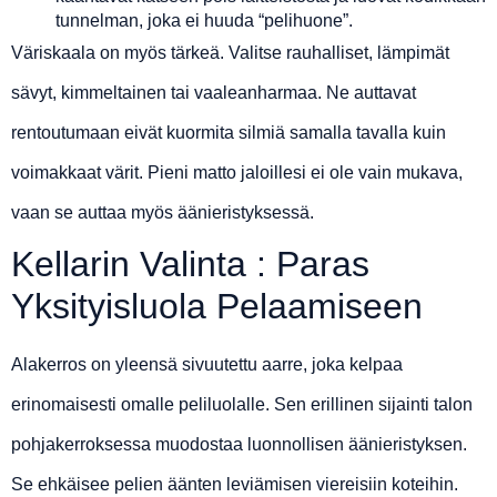
tunnelman, joka ei huuda “pelihuone”.
Väriskaala on myös tärkeä. Valitse rauhalliset, lämpimät
sävyt, kimmeltainen tai vaaleanharmaa. Ne auttavat
rentoutumaan eivät kuormita silmiä samalla tavalla kuin
voimakkaat värit. Pieni matto jaloillesi ei ole vain mukava,
vaan se auttaa myös äänieristyksessä.
Kellarin Valinta : Paras
Yksityisluola Pelaamiseen
Alakerros on yleensä sivuutettu aarre, joka kelpaa
erinomaisesti omalle peliluolalle. Sen erillinen sijainti talon
pohjakerroksessa muodostaa luonnollisen äänieristyksen.
Se ehkäisee pelien äänten leviämisen viereisiin koteihin.