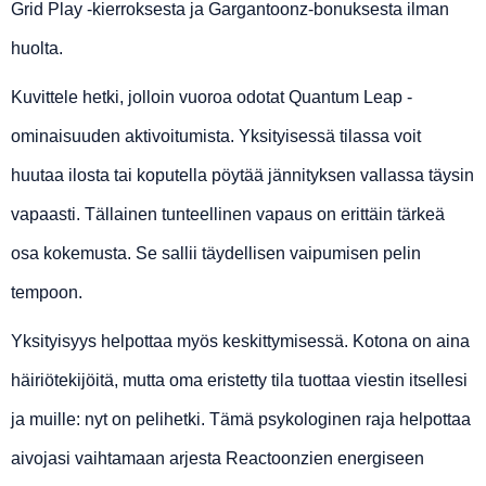
Grid Play -kierroksesta ja Gargantoonz-bonuksesta ilman
huolta.
Kuvittele hetki, jolloin vuoroa odotat Quantum Leap -
ominaisuuden aktivoitumista. Yksityisessä tilassa voit
huutaa ilosta tai koputella pöytää jännityksen vallassa täysin
vapaasti. Tällainen tunteellinen vapaus on erittäin tärkeä
osa kokemusta. Se sallii täydellisen vaipumisen pelin
tempoon.
Yksityisyys helpottaa myös keskittymisessä. Kotona on aina
häiriötekijöitä, mutta oma eristetty tila tuottaa viestin itsellesi
ja muille: nyt on pelihetki. Tämä psykologinen raja helpottaa
aivojasi vaihtamaan arjesta Reactoonzien energiseen