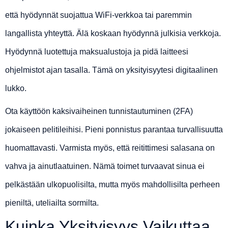
että hyödynnät suojattua WiFi-verkkoa tai paremmin
langallista yhteyttä. Älä koskaan hyödynnä julkisia verkkoja.
Hyödynnä luotettuja maksualustoja ja pidä laitteesi
ohjelmistot ajan tasalla. Tämä on yksityisyytesi digitaalinen
lukko.
Ota käyttöön kaksivaiheinen tunnistautuminen (2FA)
jokaiseen pelitileihisi. Pieni ponnistus parantaa turvallisuutta
huomattavasti. Varmista myös, että reitittimesi salasana on
vahva ja ainutlaatuinen. Nämä toimet turvaavat sinua ei
pelkästään ulkopuolisilta, mutta myös mahdollisilta perheen
pieniltä, uteliailta sormilta.
Kuinka Yksityisyys Vaikuttaa