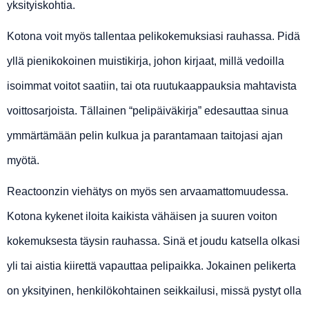
yksityiskohtia.
Kotona voit myös tallentaa pelikokemuksiasi rauhassa. Pidä
yllä pienikokoinen muistikirja, johon kirjaat, millä vedoilla
isoimmat voitot saatiin, tai ota ruutukaappauksia mahtavista
voittosarjoista. Tällainen “pelipäiväkirja” edesauttaa sinua
ymmärtämään pelin kulkua ja parantamaan taitojasi ajan
myötä.
Reactoonzin viehätys on myös sen arvaamattomuudessa.
Kotona kykenet iloita kaikista vähäisen ja suuren voiton
kokemuksesta täysin rauhassa. Sinä et joudu katsella olkasi
yli tai aistia kiirettä vapauttaa pelipaikka. Jokainen pelikerta
on yksityinen, henkilökohtainen seikkailusi, missä pystyt olla