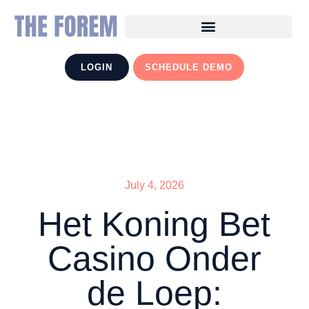
LOGIN
SCHEDULE DEMO
July 4, 2026
Het Koning Bet
Casino Onder
de Loep: