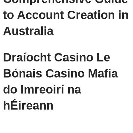
to Account Creation in
Australia
Draíocht Casino Le
Bónais Casino Mafia
do Imreoirí na
hÉireann