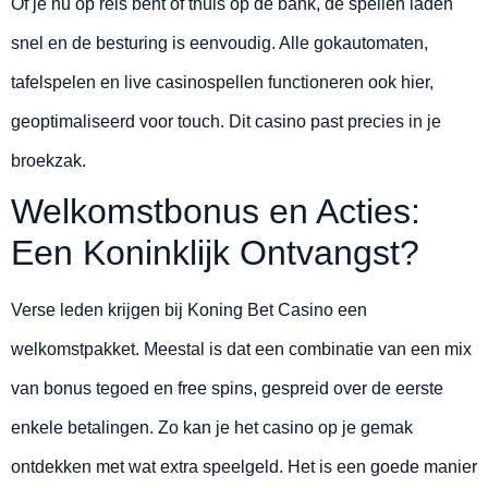
Of je nu op reis bent of thuis op de bank, de spellen laden
snel en de besturing is eenvoudig. Alle gokautomaten,
tafelspelen en live casinospellen functioneren ook hier,
geoptimaliseerd voor touch. Dit casino past precies in je
broekzak.
Welkomstbonus en Acties:
Een Koninklijk Ontvangst?
Verse leden krijgen bij Koning Bet Casino een
welkomstpakket. Meestal is dat een combinatie van een mix
van bonus tegoed en free spins, gespreid over de eerste
enkele betalingen. Zo kan je het casino op je gemak
ontdekken met wat extra speelgeld. Het is een goede manier