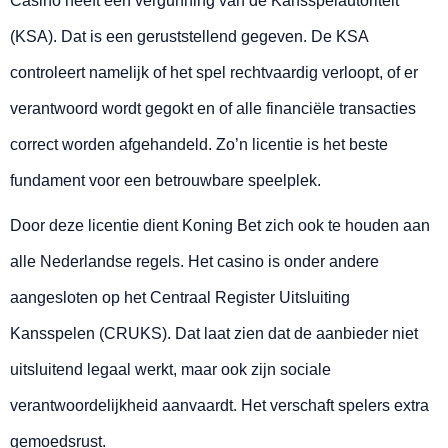
Casino heeft een vergunning van de Kansspelautoriteit
(KSA). Dat is een geruststellend gegeven. De KSA
controleert namelijk of het spel rechtvaardig verloopt, of er
verantwoord wordt gegokt en of alle financiële transacties
correct worden afgehandeld. Zo’n licentie is het beste
fundament voor een betrouwbare speelplek.
Door deze licentie dient Koning Bet zich ook te houden aan
alle Nederlandse regels. Het casino is onder andere
aangesloten op het Centraal Register Uitsluiting
Kansspelen (CRUKS). Dat laat zien dat de aanbieder niet
uitsluitend legaal werkt, maar ook zijn sociale
verantwoordelijkheid aanvaardt. Het verschaft spelers extra
gemoedsrust.