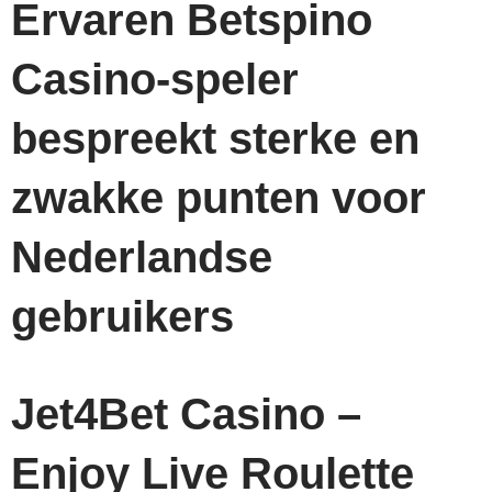
Ervaren Betspino
Casino-speler
bespreekt sterke en
zwakke punten voor
Nederlandse
gebruikers
Jet4Bet Casino –
Enjoy Live Roulette