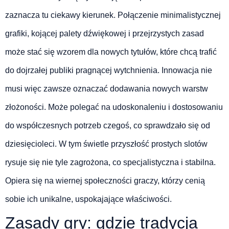
zaznacza tu ciekawy kierunek. Połączenie minimalistycznej
grafiki, kojącej palety dźwiękowej i przejrzystych zasad
może stać się wzorem dla nowych tytułów, które chcą trafić
do dojrzałej publiki pragnącej wytchnienia. Innowacja nie
musi więc zawsze oznaczać dodawania nowych warstw
złożoności. Może polegać na udoskonaleniu i dostosowaniu
do współczesnych potrzeb czegoś, co sprawdzało się od
dziesięcioleci. W tym świetle przyszłość prostych slotów
rysuje się nie tyle zagrożona, co specjalistyczna i stabilna.
Opiera się na wiernej społeczności graczy, którzy cenią
sobie ich unikalne, uspokajające właściwości.
Zasady gry: gdzie tradycja