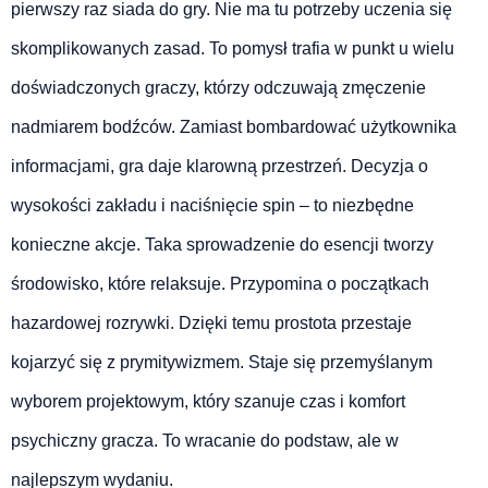
pierwszy raz siada do gry. Nie ma tu potrzeby uczenia się
skomplikowanych zasad. To pomysł trafia w punkt u wielu
doświadczonych graczy, którzy odczuwają zmęczenie
nadmiarem bodźców. Zamiast bombardować użytkownika
informacjami, gra daje klarowną przestrzeń. Decyzja o
wysokości zakładu i naciśnięcie spin – to niezbędne
konieczne akcje. Taka sprowadzenie do esencji tworzy
środowisko, które relaksuje. Przypomina o początkach
hazardowej rozrywki. Dzięki temu prostota przestaje
kojarzyć się z prymitywizmem. Staje się przemyślanym
wyborem projektowym, który szanuje czas i komfort
psychiczny gracza. To wracanie do podstaw, ale w
najlepszym wydaniu.