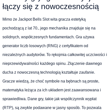
łączy się z nowoczesnością
Mimo że Jackpot Bells Slot wita gracza estetyką
pochodzącą z lat 70., jego mechanika znajduje się na
solidnych, współczesnych fundamentach. Gra używa
generator liczb losowych (RNG) z certyfikatem od
niezależnych audytorów. To rękojmia całkowitej uczciwości i
nieprzewidywalności każdego spinu. Złączenie dawnego
ducha z nowoczesną technologią kształtuje zaufanie.
Gracze wiedzą, że choć symbole na bębnach są proste,
matematyka leżąca za ich układem jest zaawansowana i
sprawiedliwa. Dane gry, takie jak współczynnik wypłat
(RTP), są zwykle podawane w jasny sposób. To pozwala