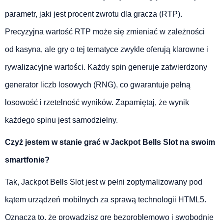
parametr, jaki jest procent zwrotu dla gracza (RTP).
Precyzyjna wartość RTP może się zmieniać w zależności
od kasyna, ale gry o tej tematyce zwykle oferują klarowne i
rywalizacyjne wartości. Każdy spin generuje zatwierdzony
generator liczb losowych (RNG), co gwarantuje pełną
losowość i rzetelność wyników. Zapamiętaj, że wynik
każdego spinu jest samodzielny.
Czyż jestem w stanie grać w Jackpot Bells Slot na swoim
smartfonie?
Tak, Jackpot Bells Slot jest w pełni zoptymalizowany pod
kątem urządzeń mobilnych za sprawą technologii HTML5.
Oznacza to, że prowadzisz grę bezproblemowo i swobodnie