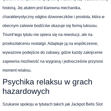
historią. Jej atutem jest klarowna mechanika,
charakterystyczny odgłos dzwoneczków i prostota, która w
obecnym zalewie bodźców okazuje się formą luksusu.
Triumf tego tytułu nie opiera się na rewolucji, ale na
przekształceniu nostalgii. Adaptuje ją na współczesne,
wyważone podejście do zabawy, gdzie każdy zakręcenie
zapewnia możliwość na wygraną i jednocześnie przynosi
moment relaksu.
Psychika relaksu w grach
hazardowych
Szukanie spokoju w tytułach takich jak Jackpot Bells Slot