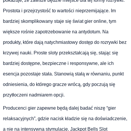
pokazuje, że zawsze będzie miejsce dla tej formy rozrywki.
Prostota i przejrzystość to wartości nieprzemijające. Im
bardziej skomplikowany staje się świat gier online, tym
większe rośnie zapotrzebowanie na antydotum. Na
produkty, które dają natychmiastowy dostęp do rozrywki bez
krzywej nauki. Proste sloty przekształcają się, stając się
bardziej dostępne, bezpieczne i responsywne, ale ich
esencja pozostaje stała. Stanowią stałą w równaniu, punkt
odniesienia, do którego gracze wrócą, gdy poczują się
przytłoczeni nadmiarem opcji.
Producenci gier zapewne będą dalej badać niszę “gier
relaksacyjnych”, gdzie nacisk kładzie się na doświadczenie,
a nie na intensywną stymulację. Jackpot Bells Slot