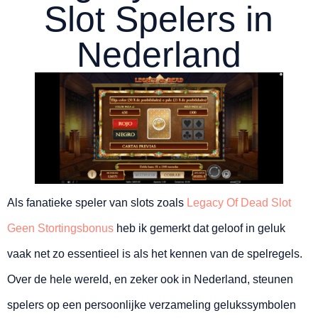
Slot Spelers in
Nederland
Als fanatieke speler van slots zoals
Legacy Of Dead Slot
Geen Stortingsbonus
heb ik gemerkt dat geloof in geluk
vaak net zo essentieel is als het kennen van de spelregels.
Over de hele wereld, en zeker ook in Nederland, steunen
spelers op een persoonlijke verzameling gelukssymbolen