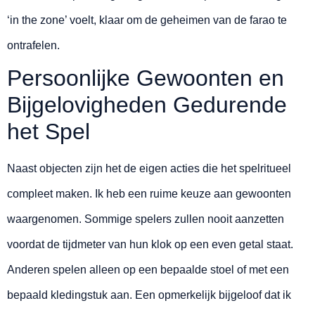
‘in the zone’ voelt, klaar om de geheimen van de farao te
ontrafelen.
Persoonlijke Gewoonten en
Bijgelovigheden Gedurende
het Spel
Naast objecten zijn het de eigen acties die het spelritueel
compleet maken. Ik heb een ruime keuze aan gewoonten
waargenomen. Sommige spelers zullen nooit aanzetten
voordat de tijdmeter van hun klok op een even getal staat.
Anderen spelen alleen op een bepaalde stoel of met een
bepaald kledingstuk aan. Een opmerkelijk bijgeloof dat ik