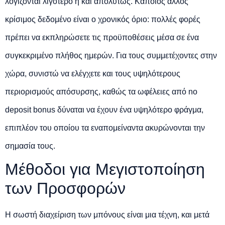
λογίζονται λιγότερο ή και απολύτως. Κάποιος άλλος
κρίσιμος δεδομένο είναι ο χρονικός όριο: πολλές φορές
πρέπει να εκπληρώσετε τις προϋποθέσεις μέσα σε ένα
συγκεκριμένο πλήθος ημερών. Για τους συμμετέχοντες στην
χώρα, συνιστώ να ελέγχετε και τους υψηλότερους
περιορισμούς απόσυρσης, καθώς τα ωφέλειες από no
deposit bonus δύναται να έχουν ένα υψηλότερο φράγμα,
επιπλέον του οποίου τα εναπομείναντα ακυρώνονται την
σημασία τους.
Μέθοδοι για Μεγιστοποίηση
των Προσφορών
Η σωστή διαχείριση των μπόνους είναι μια τέχνη, και μετά