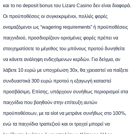
και το no deposit bonus του Lizaro Casino δεν είναι διαφορά.
Οι προϋποθέσεις οι συγκεκριμένοι, πολλές φορές
ονομαζόμενοι ως “wagering requirements” ή προϋποθέσεις
παιχνιδιού, προσδιορίζουν ορισμένες φορές πρέπει να
στοιχηματίσετε το μέγεθος του μπόνους προτού δυνηθείτε
να κάνετε ανάληψη ενδεχόμενων κερδών. Για δείγμα, αν
λάβετε 10 ευρώ με υποχρέωση 30x, θα χρειαστεί να παίξετε
συνδυαστικά 300 ευρώ προτού η εξαγωγή καταστεί
προσβάσιμη. Επίσης, υπάρχουν συνήθως περιορισμοί στα
παιχνίδια που βοηθούν στην επίτευξη αυτών
προϋποθέσεων, με τα slot να μετράνε συνήθως στο 100%,
ενώ τα παιχνίδια τραπεζιού και οι τροχοί μπορεί να