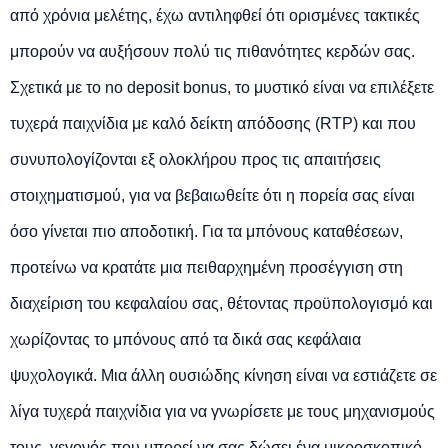
από χρόνια μελέτης, έχω αντιληφθεί ότι ορισμένες τακτικές
μπορούν να αυξήσουν πολύ τις πιθανότητες κερδών σας.
Σχετικά με το no deposit bonus, το μυστικό είναι να επιλέξετε
τυχερά παιχνίδια με καλό δείκτη απόδοσης (RTP) και που
συνυπολογίζονται εξ ολοκλήρου προς τις απαιτήσεις
στοιχηματισμού, για να βεβαιωθείτε ότι η πορεία σας είναι
όσο γίνεται πιο αποδοτική. Για τα μπόνους καταθέσεων,
προτείνω να κρατάτε μια πειθαρχημένη προσέγγιση στη
διαχείριση του κεφαλαίου σας, θέτοντας προϋπολογισμό και
χωρίζοντας το μπόνους από τα δικά σας κεφάλαια
ψυχολογικά. Μια άλλη ουσιώδης κίνηση είναι να εστιάζετε σε
λίγα τυχερά παιχνίδια για να γνωρίσετε με τους μηχανισμούς
τους, γεγονός που μπορεί να σας δώσει ένα μικροσκοπικό