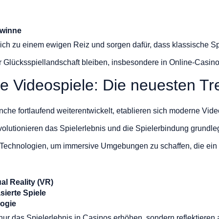
ewinne
ich zu einem ewigen Reiz und sorgen dafür, dass klassische S
r Glücksspiellandschaft bleiben, insbesondere in Online-Casi
che Videospiele: Die neuesten T
nche fortlaufend weiterentwickelt, etablieren sich moderne Vide
volutionieren das Spielerlebnis und die Spielerbindung grundl
e Technologien, um immersive Umgebungen zu schaffen, die ein
ual Reality (VR)
sierte Spiele
ogie
nur das Spielerlebnis in Casinos erhöhen, sondern reflektiere