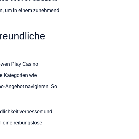
eren, um in einem zunehmend
reundliche
Lowen Play Casino
ne Kategorien wie
ino-Angebot navigieren. So
dlichkeit verbessert und
n eine reibungslose