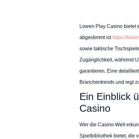
Lowen Play Casino bietet e
abgestimmt ist
https://löwe
sowie taktische Tischspiel
Zugänglichkeit, während U
garantieren. Eine detaillie
Branchentrends und regt z
Ein Einblick
Casino
Wer die Casino-Welt erkund
Spielbibliothek bietet, di