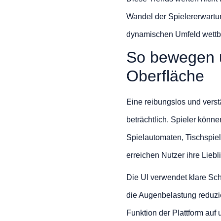
Wandel der Spielererwartun
dynamischen Umfeld wettb
So bewegen u
Oberfläche
Eine reibungslos und vers
beträchtlich. Spieler könn
Spielautomaten, Tischspiel
erreichen Nutzer ihre Lieb
Die UI verwendet klare Sch
die Augenbelastung reduzi
Funktion der Plattform auf