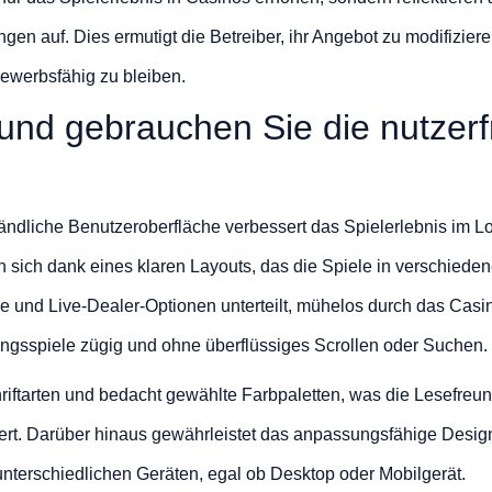
gen auf. Dies ermutigt die Betreiber, ihr Angebot zu modifizi
ewerbsfähig zu bleiben.
nd gebrauchen Sie die nutzerf
tändliche Benutzeroberfläche verbessert das Spielerlebnis im 
en sich dank eines klaren Layouts, das die Spiele in verschiede
e und Live-Dealer-Optionen unterteilt, mühelos durch das Cas
lingsspiele zügig und ohne überflüssiges Scrollen oder Suchen.
riftarten und bedacht gewählte Farbpaletten, was die Lesefreun
ert. Darüber hinaus gewährleistet das anpassungsfähige Desig
 unterschiedlichen Geräten, egal ob Desktop oder Mobilgerät.