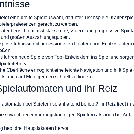
ntnisse
tet eine breite Spielauswahl, darunter Tischspiele, Kartenspie
pielerpräferenzen gerecht zu werden.
atenbereich umfasst klassische, Video- und progressive Spiela
 und großen Auszahlungsquoten.
pielerlebnisse mit professionellen Dealern und Echtzeit-Interak
ießen.
ühren neue Spiele von Top- Entwicklern ins Spiel und sorgen s
ielerlebnis.
he Oberfläche ermöglicht eine leichte Navigation und hilft Spiel
ls auch auf Mobilgeräten schnell zu finden.
Spielautomaten und ihr Reiz
automaten bei Spielern so anhaltend beliebt? Ihr Reiz liegt in
ie sowohl bei erinnerungsträchtigen Spielern als auch bei Anfä
g hebt drei Hauptfaktoren hervor: