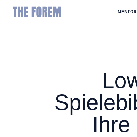
MENTOR
Low
Spielebi
Ihre