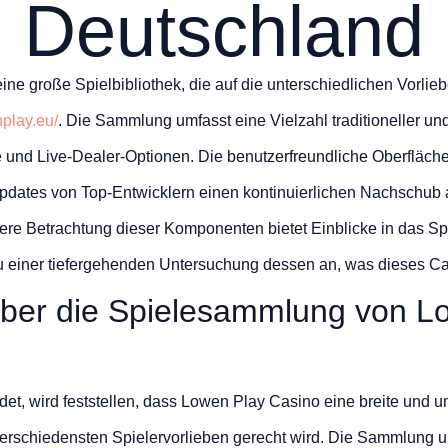
Deutschland
ine große Spielbibliothek, die auf die unterschiedlichen Vorlie
nplay.eu/
. Die Sammlung umfasst eine Vielzahl traditioneller u
e und Live-Dealer-Optionen. Die benutzerfreundliche Oberfläche 
pdates von Top-Entwicklern einen kontinuierlichen Nachschub 
rtere Betrachtung dieser Komponenten bietet Einblicke in das Sp
u einer tiefergehenden Untersuchung dessen an, was dieses Cas
 über die Spielesammlung von L
et, wird feststellen, dass Lowen Play Casino eine breite und 
e verschiedensten Spielervorlieben gerecht wird. Die Sammlung u