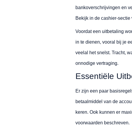
bankoverschrijvingen en ve
Bekijk in de cashier-secti
Voordat een uitbetaling w
in te dienen, vooral bij je
veelal het snelst. Tracht, 
onnodige vertraging.
Essentiële Uitb
Er zijn een paar basisrege
betaalmiddel van de accoun
keren. Ook kunnen er maxima
voorwaarden beschreven.