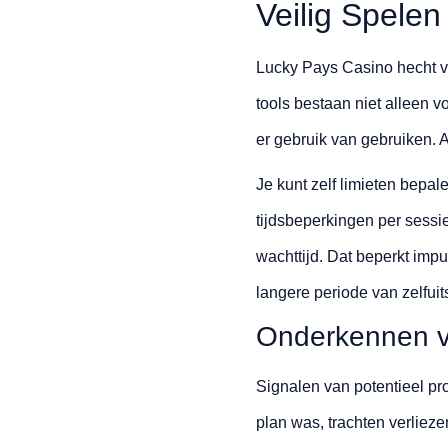
Veilig Spele
Lucky Pays Casino hecht v
tools bestaan niet alleen v
er gebruik van gebruiken. A
Je kunt zelf limieten bepal
tijdsbeperkingen per sessie
wachttijd. Dat beperkt impu
langere periode van zelfuits
Onderkennen v
Signalen van potentieel pr
plan was, trachten verliez