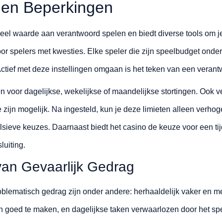
n en Beperkingen
eel waarde aan verantwoord spelen en biedt diverse tools om j
oor spelers met kwesties. Elke speler die zijn speelbudget onde
ctief met deze instellingen omgaan is het teken van een verantw
en voor dagelijkse, wekelijkse of maandelijkse stortingen. Ook v
 zijn mogelijk. Na ingesteld, kun je deze limieten alleen verho
lsieve keuzes. Daarnaast biedt het casino de keuze voor een tijd
luiting.
an Gevaarlijk Gedrag
oblematisch gedrag zijn onder andere: herhaaldelijk vaker en me
en goed te maken, en dagelijkse taken verwaarlozen door het s