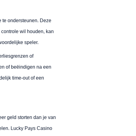
e te ondersteunen. Deze
r controle wil houden, kan
oordelijke speler.
erliesgrenzen of
gen of beëindigen na een
elijk time-out of een
er geld storten dan je van
pelen. Lucky Pays Casino