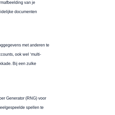
rmafbeelding van je
duidelijke documenten
nloggegevens met anderen te
ounts, ook wel ‘multi-
kade. Bij een zulke
mber Generator (RNG) voor
veelgespeelde spellen te