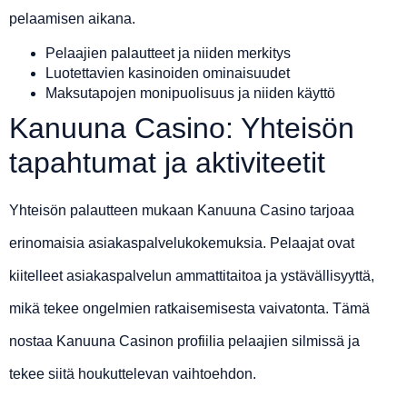
pelaamisen aikana.
Pelaajien palautteet ja niiden merkitys
Luotettavien kasinoiden ominaisuudet
Maksutapojen monipuolisuus ja niiden käyttö
Kanuuna Casino: Yhteisön
tapahtumat ja aktiviteetit
Yhteisön palautteen mukaan Kanuuna Casino tarjoaa
erinomaisia asiakaspalvelukokemuksia. Pelaajat ovat
kiitelleet asiakaspalvelun ammattitaitoa ja ystävällisyyttä,
mikä tekee ongelmien ratkaisemisesta vaivatonta. Tämä
nostaa Kanuuna Casinon profiilia pelaajien silmissä ja
tekee siitä houkuttelevan vaihtoehdon.