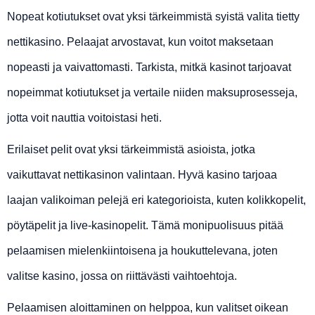
Nopeat kotiutukset ovat yksi tärkeimmistä syistä valita tietty
nettikasino. Pelaajat arvostavat, kun voitot maksetaan
nopeasti ja vaivattomasti. Tarkista, mitkä kasinot tarjoavat
nopeimmat kotiutukset ja vertaile niiden maksuprosesseja,
jotta voit nauttia voitoistasi heti.
Erilaiset pelit ovat yksi tärkeimmistä asioista, jotka
vaikuttavat nettikasinon valintaan. Hyvä kasino tarjoaa
laajan valikoiman pelejä eri kategorioista, kuten kolikkopelit,
pöytäpelit ja live-kasinopelit. Tämä monipuolisuus pitää
pelaamisen mielenkiintoisena ja houkuttelevana, joten
valitse kasino, jossa on riittävästi vaihtoehtoja.
Pelaamisen aloittaminen on helppoa, kun valitset oikean