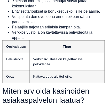
Yhteisön foorumi, jossa pelaajat voivat jakaa
kokemuksiaan.
Erityiset tarjoukset ja bonukset uskollisille pelaajille.
Voit pelata demoversiona ennen oikean rahan
panostamista.
Pelaajille tarjotaan erilaisia kampanjoita.
Verkkosivustolla on käytettävissä pelivideoita ja
oppaita.
Ominaisuus
Tieto
Pelivideoita
Verkkosivustolla on käytettävissä
pelivideoita.
Opas
Kattava opas aloittelijoille.
Miten arvioida kasinoiden
asiakaspalvelun laatua?