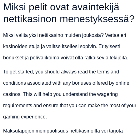
Miksi pelit ovat avaintekijä
nettikasinon menestyksessä?
Miksi valita yksi nettikasino muiden joukosta? Vertaa eri
kasinoiden etuja ja valitse itsellesi sopivin. Erityisesti
bonukset ja pelivalikoima voivat olla ratkaisevia tekijöitä.
To get started, you should always read the terms and
conditions associated with any bonuses offered by online
casinos. This will help you understand the wagering
requirements and ensure that you can make the most of your
gaming experience.
Maksutapojen monipuolisuus nettikasinoilla voi tarjota