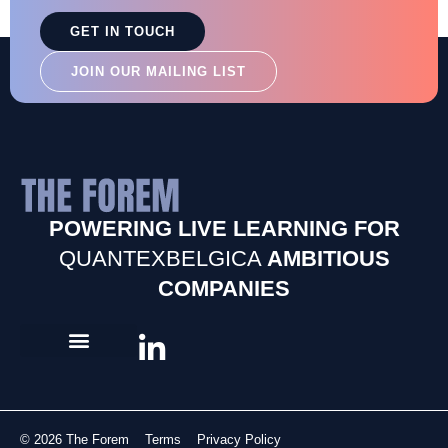
GET IN TOUCH
JOIN OUR MAILING LIST
POWERING LIVE LEARNING FOR
QUANTEXBELGICA
AMBITIOUS
COMPANIES
© 2026 The Forem
Terms
Privacy Policy