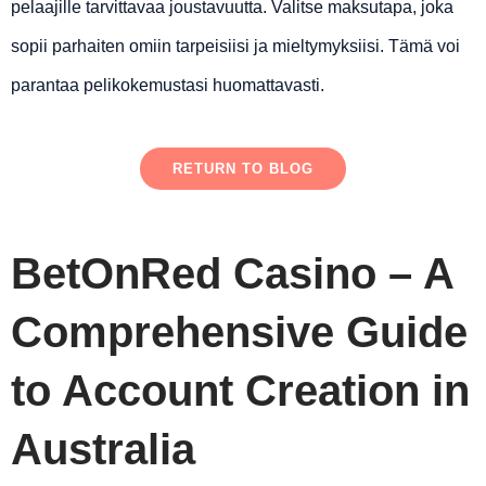
pelaajille tarvittavaa joustavuutta. Valitse maksutapa, joka
sopii parhaiten omiin tarpeisiisi ja mieltymyksiisi. Tämä voi
parantaa pelikokemustasi huomattavasti.
RETURN TO BLOG
BetOnRed Casino – A
Comprehensive Guide
to Account Creation in
Australia