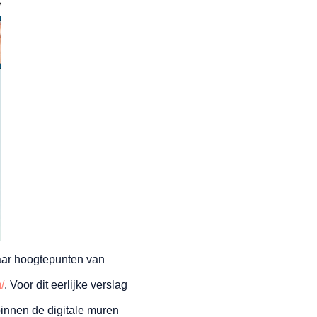
waar hoogtepunten van
/
. Voor dit eerlijke verslag
binnen de digitale muren