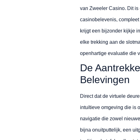
van Zweeler Casino. Dit is
casinobelevenis, compleet 
krijgt een bijzonder kijkje
elke trekking aan de slotma
openhartige evaluatie die 
De Aantrekke
Belevingen
Direct dat de virtuele de
intuïtieve omgeving die is 
navigatie die zowel nieuwe
bijna onuitputtelijk, een 