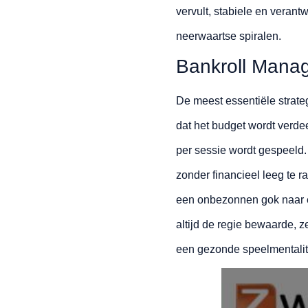
vervult, stabiele en veran
neerwaartse spiralen.
Bankroll Manag
De meest essentiële strate
dat het budget wordt verd
per sessie wordt gespeeld.
zonder financieel leeg te 
een onbezonnen gok naar e
altijd de regie bewaarde, z
een gezonde speelmentalite