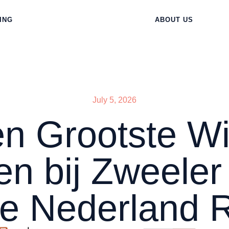
ING
ABOUT US
July 5, 2026
en Grootste W
en bij Zweele
jke Nederland 