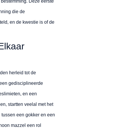
ng bestemming. Deze eerste
nning die de
ld, en de kwestie is of de
Elkaar
den herleid tot de
een gedisciplineerde
eslimieten, en een
n, startten veelal met het
 tussen een gokker en een
schoon mazzel een rol