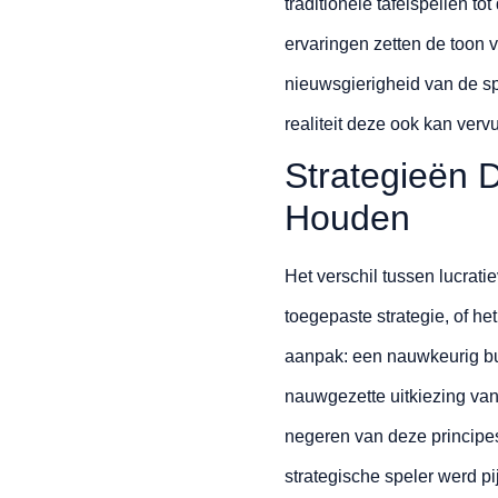
traditionele tafelspellen t
ervaringen zetten de toon v
nieuwsgierigheid van de sp
realiteit deze ook kan verv
Strategieën D
Houden
Het verschil tussen lucrati
toegepaste strategie, of h
aanpak: een nauwkeurig bud
nauwgezette uitkiezing van
negeren van deze principe
strategische speler werd pi