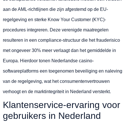
aan de AML-richtlijnen die zijn afgestemd op de EU-
regelgeving en sterke Know Your Customer (KYC)-
procedures integreren. Deze verenigde maatregelen
resulteren in een compliance-structuur die het frauderisico
met ongeveer 30% meer verlaagt dan het gemiddelde in
Europa. Hierdoor tonen Nederlandse casino-
softwareplatforms een toegenomen beveiliging en naleving
van de regelgeving, wat het consumentenvertrouwen
verhoogt en de marktintegriteit in Nederland versterkt.
Klantenservice-ervaring voor
gebruikers in Nederland