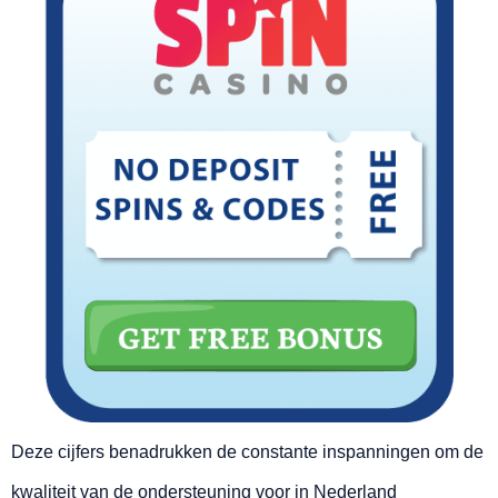
Deze cijfers benadrukken de constante inspanningen om de
kwaliteit van de ondersteuning voor in Nederland