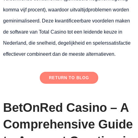
komma vijf procent), waardoor uitvaltijdproblemen worden
geminimaliseerd. Deze kwantificeerbare voordelen maken
de software van Total Casino tot een leidende keuze in
Nederland, die snelheid, degelijkheid en spelerssatisfactie
effectiever combineert dan de meeste alternatieven.
RETURN TO BLOG
BetOnRed Casino – A
Comprehensive Guide