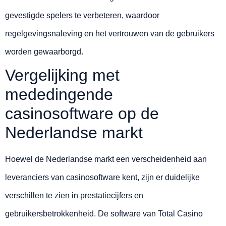
gevestigde spelers te verbeteren, waardoor
regelgevingsnaleving en het vertrouwen van de gebruikers
worden gewaarborgd.
Vergelijking met
mededingende
casinosoftware op de
Nederlandse markt
Hoewel de Nederlandse markt een verscheidenheid aan
leveranciers van casinosoftware kent, zijn er duidelijke
verschillen te zien in prestatiecijfers en
gebruikersbetrokkenheid. De software van Total Casino