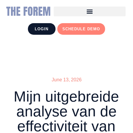
LOGIN
SCHEDULE DEMO
June 13, 2026
Mijn uitgebreide
analyse van de
effectiviteit van