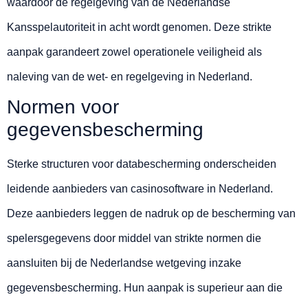
waardoor de regelgeving van de Nederlandse
Kansspelautoriteit in acht wordt genomen. Deze strikte
aanpak garandeert zowel operationele veiligheid als
naleving van de wet- en regelgeving in Nederland.
Normen voor
gegevensbescherming
Sterke structuren voor databescherming onderscheiden
leidende aanbieders van casinosoftware in Nederland.
Deze aanbieders leggen de nadruk op de bescherming van
spelersgegevens door middel van strikte normen die
aansluiten bij de Nederlandse wetgeving inzake
gegevensbescherming. Hun aanpak is superieur aan die