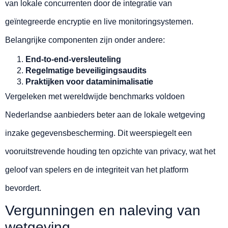
van lokale concurrenten door de integratie van
geïntegreerde encryptie en live monitoringsystemen.
Belangrijke componenten zijn onder andere:
End-to-end-versleuteling
Regelmatige beveiligingsaudits
Praktijken voor dataminimalisatie
Vergeleken met wereldwijde benchmarks voldoen
Nederlandse aanbieders beter aan de lokale wetgeving
inzake gegevensbescherming. Dit weerspiegelt een
vooruitstrevende houding ten opzichte van privacy, wat het
geloof van spelers en de integriteit van het platform
bevordert.
Vergunningen en naleving van
wetgeving