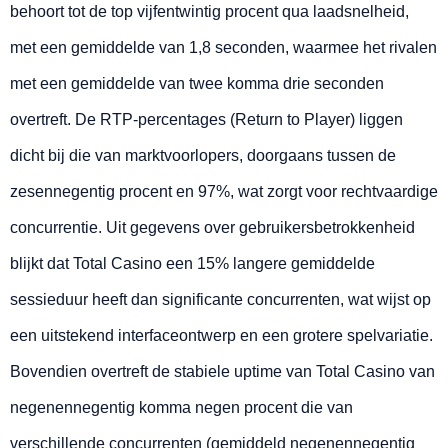
behoort tot de top vijfentwintig procent qua laadsnelheid,
met een gemiddelde van 1,8 seconden, waarmee het rivalen
met een gemiddelde van twee komma drie seconden
overtreft. De RTP-percentages (Return to Player) liggen
dicht bij die van marktvoorlopers, doorgaans tussen de
zesennegentig procent en 97%, wat zorgt voor rechtvaardige
concurrentie. Uit gegevens over gebruikersbetrokkenheid
blijkt dat Total Casino een 15% langere gemiddelde
sessieduur heeft dan significante concurrenten, wat wijst op
een uitstekend interfaceontwerp en een grotere spelvariatie.
Bovendien overtreft de stabiele uptime van Total Casino van
negenennegentig komma negen procent die van
verschillende concurrenten (gemiddeld negenennegentig