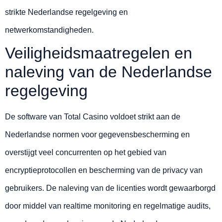
strikte Nederlandse regelgeving en
netwerkomstandigheden.
Veiligheidsmaatregelen en
naleving van de Nederlandse
regelgeving
De software van Total Casino voldoet strikt aan de
Nederlandse normen voor gegevensbescherming en
overstijgt veel concurrenten op het gebied van
encryptieprotocollen en bescherming van de privacy van
gebruikers. De naleving van de licenties wordt gewaarborgd
door middel van realtime monitoring en regelmatige audits,