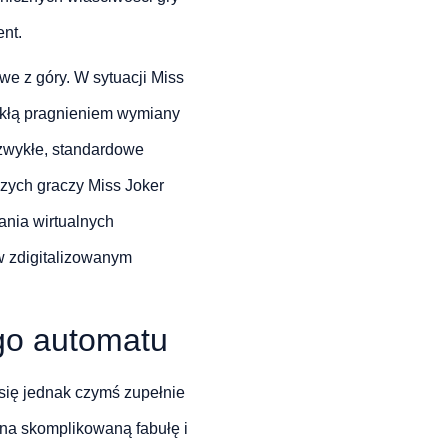
nt.
e z góry. W sytuacji Miss
ykłą pragnieniem wymiany
 zwykłe, standardowe
zych graczy Miss Joker
ania wirtualnych
w zdigitalizowanym
go automatu
ł się jednak czymś zupełnie
 na skomplikowaną fabułę i