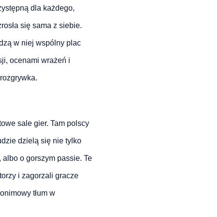
rzystępną dla każdego,
rosła się sama z siebie.
dzą w niej wspólny plac
sji, ocenami wrażeń i
 rozgrywka.
owe sale gier. Tam polscy
zie dzielą się nie tylko
 albo o gorszym passie. Te
orzy i zagorzali gracze
anonimowy tłum w