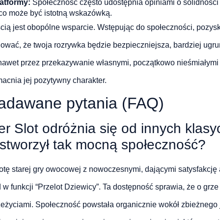
tformy:
Społeczność często udostępnia opiniami o solidności
, co może być istotną wskazówką.
cią jest obopólne wsparcie. Wstępując do społeczności, pozys
wać, że twoja rozrywka będzie bezpieczniejsza, bardziej ugrun
nawet przez przekazywanie własnymi, początkowo nieśmiałymi 
acnia jej pozytywny charakter.
zadawane pytania (FAQ)
r Slot odróżnia się od innych klas
stworzył tak mocną społeczność?
totę starej gry owocowej z nowoczesnymi, dającymi satysfakcję 
 funkcji “Przelot Dziewicy”. Ta dostępność sprawia, że o grze
rzeżyciami. Społeczność powstała organicznie wokół zbieżnego 