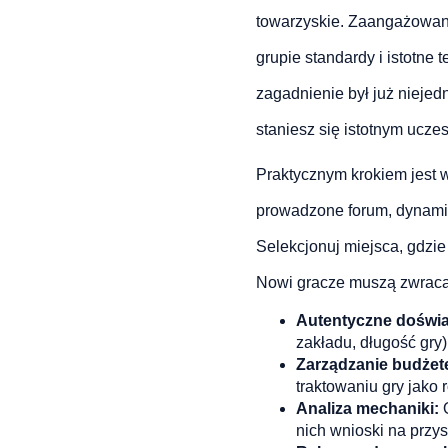
towarzyskie. Zaangażowany
grupie standardy i istotne
zagadnienie był już niejed
staniesz się istotnym ucze
Praktycznym krokiem jest w
prowadzone forum, dynamic
Selekcjonuj miejsca, gdzie
Nowi gracze muszą zwracać
Autentyczne doświa
zakładu, długość gry)
Zarządzanie budżet
traktowaniu gry jako 
Analiza mechaniki:
O
nich wnioski na przys