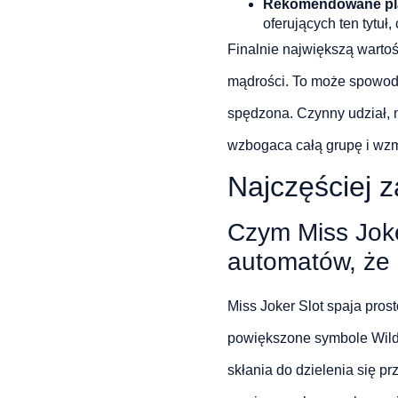
Rekomendowane pla
oferujących ten tytuł
Finalnie największą wartoś
mądrości. To może spowodo
spędzona. Czynny udział, 
wzbogaca całą grupę i wzm
Najczęściej 
Czym Miss Joke
automatów, że 
Miss Joker Slot spaja pros
powiększone symbole Wild w
skłania do dzielenia się p