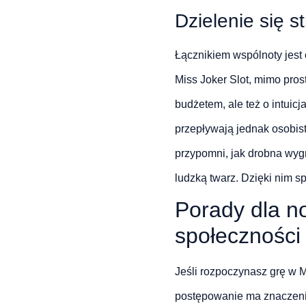
Dzielenie się st
Łącznikiem wspólnoty jest
Miss Joker Slot, mimo pros
budżetem, ale też o intuic
przepływają jednak osobiste
przypomni, jak drobna wyg
ludzką twarz. Dzięki nim 
Porady dla n
społeczności
Jeśli rozpoczynasz grę w M
postępowanie ma znaczenie.