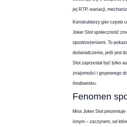
jej RTP, wariacji, mechan
Konstruktorzy gier często
Joker Slot społeczność zr
spostrzeżeniami. To pokazu
doświadczenie, jeśli jest
Slot zaprzestał być tylko 
znajomości i grupowego do
środowisku.
Fenomen spo
Miss Joker Slot prezentuje 
innym – zaczynem, od które