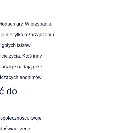
etodach gry. W przypadku
ją nie tylko o zarządzaniu
k gołych faktów
ncie życia. Ktoś inny
arracje nadają grze
alczących anonimów.
ć do
 społeczności, twoje
o doświadczenie