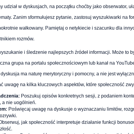
 udział w dyskusjach, na początku choćby jako obserwator, uła
 tematy. Zanim sformułujesz pytanie, zastosuj wyszukiwarki na 
nokrotnie wałkowany. Pamiętaj o netykiecie i szacunku dla inny
stnikiem rozmów.
yszukanie i śledzenie najlepszych źródeł informacji. Może to b
zna grupa na portalu społecznościowym lub kanał na YouTube z
 dyskusja ma naturę merytoryczny i pomocny, a nie jest wyłącz
 uwagę na kilka kluczowych aspektów, które społeczność zwy
dczenia:
Poszukuj opisów konkretnych sesji, z podaniem konte
, a nie uogólnień.
em:
Poświęcaj uwagę na dyskusje o wyznaczaniu limitów, rozg
rozrywki.
bserwuj, jak społeczność interpretuje działanie funkcji bonus
złość.