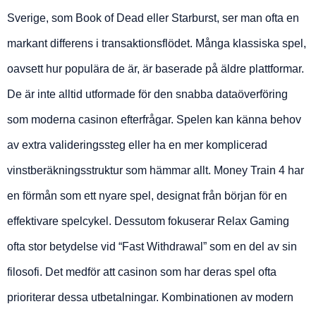
Sverige, som Book of Dead eller Starburst, ser man ofta en
markant differens i transaktionsflödet. Många klassiska spel,
oavsett hur populära de är, är baserade på äldre plattformar.
De är inte alltid utformade för den snabba dataöverföring
som moderna casinon efterfrågar. Spelen kan känna behov
av extra valideringssteg eller ha en mer komplicerad
vinstberäkningsstruktur som hämmar allt. Money Train 4 har
en förmån som ett nyare spel, designat från början för en
effektivare spelcykel. Dessutom fokuserar Relax Gaming
ofta stor betydelse vid “Fast Withdrawal” som en del av sin
filosofi. Det medför att casinon som har deras spel ofta
prioriterar dessa utbetalningar. Kombinationen av modern