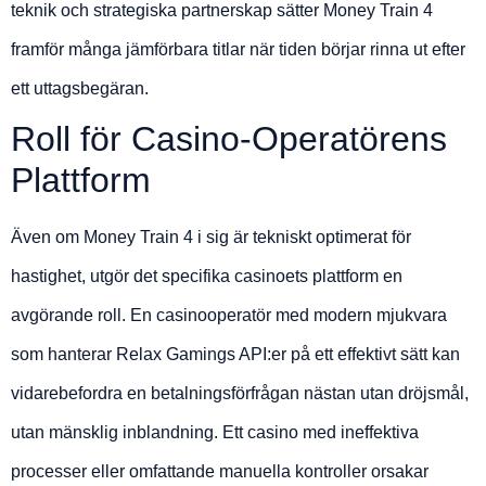
teknik och strategiska partnerskap sätter Money Train 4
framför många jämförbara titlar när tiden börjar rinna ut efter
ett uttagsbegäran.
Roll för Casino-Operatörens
Plattform
Även om Money Train 4 i sig är tekniskt optimerat för
hastighet, utgör det specifika casinoets plattform en
avgörande roll. En casinooperatör med modern mjukvara
som hanterar Relax Gamings API:er på ett effektivt sätt kan
vidarebefordra en betalningsförfrågan nästan utan dröjsmål,
utan mänsklig inblandning. Ett casino med ineffektiva
processer eller omfattande manuella kontroller orsakar