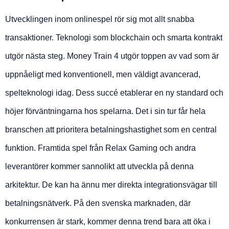
Utvecklingen inom onlinespel rör sig mot allt snabba
transaktioner. Teknologi som blockchain och smarta kontrakt
utgör nästa steg. Money Train 4 utgör toppen av vad som är
uppnåeligt med konventionell, men väldigt avancerad,
spelteknologi idag. Dess succé etablerar en ny standard och
höjer förväntningarna hos spelarna. Det i sin tur får hela
branschen att prioritera betalningshastighet som en central
funktion. Framtida spel från Relax Gaming och andra
leverantörer kommer sannolikt att utveckla på denna
arkitektur. De kan ha ännu mer direkta integrationsvägar till
betalningsnätverk. På den svenska marknaden, där
konkurrensen är stark, kommer denna trend bara att öka i