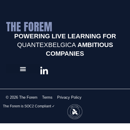
POWERING LIVE LEARNING FOR
QUANTEXBELGICA
AMBITIOUS
COMPANIES
© 2026 The Forem
Terms
Privacy Policy
The Forem is SOC2 Compliant ✓