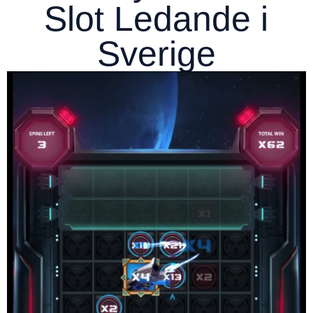
Slot Ledande i
Sverige