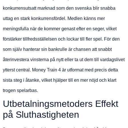
konkurrensutsatt marknad som den svenska blir snabba
uttag en stark konkurrensfördel. Medlen känns mer
meningsfulla när de kommer genast efter en seger, vilket
förstärker tillfredsställelsen och lockar till fler spel. För den
som själv hanterar sin bankrulle är chansen att snabbt
återinvestera vinsterna på nytt eller ta ut dem till vardagslivet
ytterst central. Money Train 4 är utformat med precis detta
sista steg i åtanke, vilket hjälper till en mer nöjd och klart
trogen spelarbas.
Utbetalningsmetoders Effekt
på Sluthastigheten