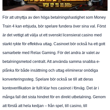
För att utnyttja av den höga betalningshastighet som Money
Train 4 kan erbjuda, bör spelare fundera över sina val. Först
är det vettigt att välja ut ett svenskt licensierat casino med
starkt rykte för effektiva uttag. Casinoet bör också ha ett gott
samarbete med Relax Gaming. För det andra är valet av
betalningsmetod centralt. Att använda samma snabba e-
plånka för både insättning och uttag eliminerar onödiga
konverteringssteg. Spelare bör också se till att deras
kontoverifikation är fullt klar hos casinot i förväg. Det är i
många fall det sista hindret för en direkt utbetalning. Genom
att förstå att hela kedjan – från spel, till casino, till