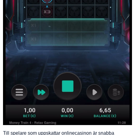
Till spelare som uppskattar onlinecasinon är snabba