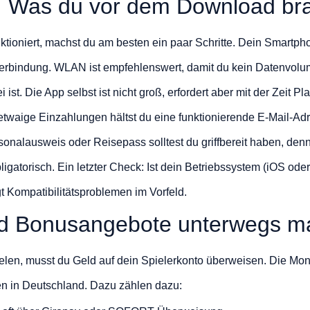
: Was du vor dem Download br
ktioniert, machst du am besten ein paar Schritte. Dein Smartpho
verbindung. WLAN ist empfehlenswert, damit du kein Datenvolum
ist. Die App selbst ist nicht groß, erfordert aber mit der Zeit P
etwaige Einzahlungen hältst du eine funktionierende E-Mail-Adr
alausweis oder Reisepass solltest du griffbereit haben, denn d
igatorisch. Ein letzter Check: Ist dein Betriebssystem (iOS ode
 Kompatibilitätsproblemen im Vorfeld.
d Bonusangebote unterwegs 
len, musst du Geld auf dein Spielerkonto überweisen. Die Mone
n in Deutschland. Dazu zählen dazu: