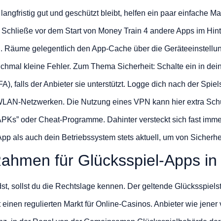
langfristig gut und geschützt bleibt, helfen ein paar einfache 
 Schließe vor dem Start von Money Train 4 andere Apps im Hint
. Räume gelegentlich den App-Cache über die Geräteeinstellun
chmal kleine Fehler. Zum Thema Sicherheit: Schalte ein in dei
FA), falls der Anbieter sie unterstützt. Logge dich nach der Spie
 WLAN-Netzwerken. Die Nutzung eines VPN kann hier extra Schu
PKs” oder Cheat-Programme. Dahinter versteckt sich fast imm
pp als auch dein Betriebssystem stets aktuell, um von Sicherhei
 Rahmen für Glücksspiel-Apps i
st, sollst du die Rechtslage kennen. Der geltende Glücksspielst
fft einen regulierten Markt für Online-Casinos. Anbieter wie jene