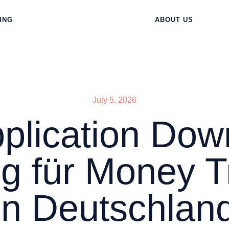
ING
ABOUT US
July 5, 2026
pplication Dow
ng für Money Tr
in Deutschlan