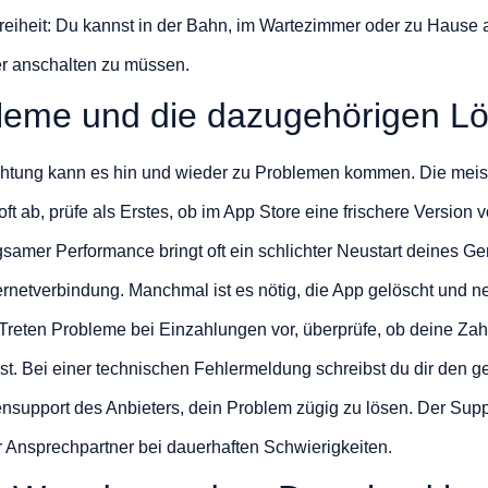
e Freiheit: Du kannst in der Bahn, im Wartezimmer oder zu Haus
r anschalten zu müssen.
leme und die dazugehörigen L
ichtung kann es hin und wieder zu Problemen kommen. Die meist
ft ab, prüfe als Erstes, ob im App Store eine frischere Version v
gsamer Performance bringt oft ein schlichter Neustart deines Ge
nternetverbindung. Manchmal ist es nötig, die App gelöscht und ne
 Treten Probleme bei Einzahlungen vor, überprüfe, ob deine Za
 ist. Bei einer technischen Fehlermeldung schreibst du dir den 
ensupport des Anbieters, dein Problem zügig zu lösen. Der Supp
er Ansprechpartner bei dauerhaften Schwierigkeiten.