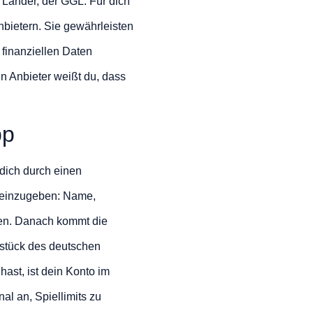
 Länder, der GGL. Für dich
nbietern. Sie gewährleisten
 finanziellen Daten
en Anbieter weißt du, dass
pp
t dich durch einen
n einzugeben: Name,
en. Danach kommt die
rnstück des deutschen
ast, ist dein Konto im
al an, Spiellimits zu