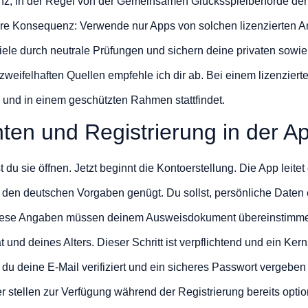
enz, in der Regel von der Gemeinsamen Glücksspielbehörde der
lare Konsequenz: Verwende nur Apps von solchen lizenzierten A
iele durch neutrale Prüfungen und sichern deine privaten sowie
zweifelhaften Quellen empfehle ich dir ab. Bei einem lizenziert
 und in einem geschützten Rahmen stattfindet.
hten und Registrierung in der A
nst du sie öffnen. Jetzt beginnt die Kontoerstellung. Die App leite
r den deutschen Vorgaben genügt. Du sollst, persönliche Date
Diese Angaben müssen deinem Ausweisdokument übereinstimm
tät und deines Alters. Dieser Schritt ist verpflichtend und ein Ke
u deine E-Mail verifiziert und ein sicheres Passwort vergeben h
er stellen zur Verfügung während der Registrierung bereits option