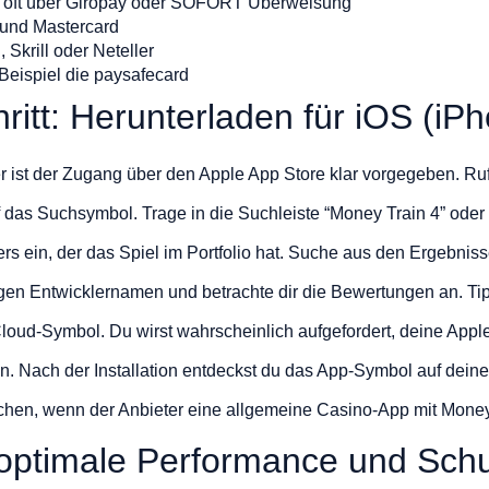
 oft über Giropay oder SOFORT Überweisung
 und Mastercard
 Skrill oder Neteller
Beispiel die paysafecard
chritt: Herunterladen für iOS (iP
 ist der Zugang über den Apple App Store klar vorgegeben. Ruf
f das Suchsymbol. Trage in die Suchleiste “Money Train 4” od
rs ein, der das Spiel im Portfolio hat. Suche aus den Ergebnisse
tigen Entwicklernamen und betrachte dir die Bewertungen an. Ti
loud-Symbol. Du wirst wahrscheinlich aufgefordert, deine Appl
en. Nach der Installation entdeckst du das App-Symbol auf dei
en, wenn der Anbieter eine allgemeine Casino-App mit Money 
 optimale Performance und Sch