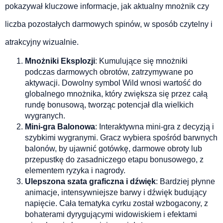
pokazywał kluczowe informacje, jak aktualny mnożnik czy
liczba pozostałych darmowych spinów, w sposób czytelny i
atrakcyjny wizualnie.
Mnożniki Eksplozji
: Kumulujące się mnożniki
podczas darmowych obrotów, zatrzymywane po
aktywacji. Dowolny symbol Wild wnosi wartość do
globalnego mnożnika, który zwiększa się przez całą
rundę bonusową, tworząc potencjał dla wielkich
wygranych.
Mini-gra Balonowa
: Interaktywna mini-gra z decyzją i
szybkimi wygranymi. Gracz wybiera spośród barwnych
balonów, by ujawnić gotówkę, darmowe obroty lub
przepustkę do zasadniczego etapu bonusowego, z
elementem ryzyka i nagrody.
Ulepszona szata graficzna i dźwięk
: Bardziej płynne
animacje, intensywniejsze barwy i dźwięk budujący
napięcie. Cała tematyka cyrku został wzbogacony, z
bohaterami dyrygującymi widowiskiem i efektami