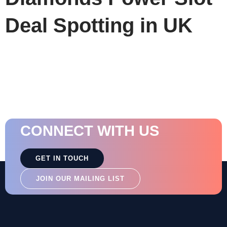
Deal Spotting in UK
CONNECT WITH US
GET IN TOUCH
JOIN OUR MAILING LIST