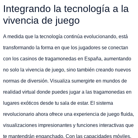
Integrando la tecnología a la
vivencia de juego
A medida que la tecnología continúa evolucionando, está
transformando la forma en que los jugadores se conectan
con los casinos de tragamonedas en España, aumentando
no solo la vivencia de juego, sino también creando nuevos
normas de diversión. Visualiza sumergirte en mundos de
realidad virtual donde puedes jugar a las tragamonedas en
lugares exóticos desde tu sala de estar. El sistema
revolucionario ahora ofrece una experiencia de juego fluida,
visualizaciones impresionantes y funciones interactivas que
te mantendrán enganchado. Con las capacidades móviles,