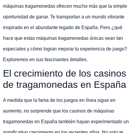
máquinas tragamonedas ofrecen mucho más que la simple
oportunidad de ganar. Te transportan a un mundo vibrante
inspirado en el abundante legado de España. Pero ¿qué
hace que estas máquinas tragamonedas únicas sean tan
especiales y cómo logran mejorar tu experiencia de juego?
Exploremos en sus fascinantes detalles.
El crecimiento de los casinos
de tragamonedas en España
A medida que la fama de los juegos en línea sigue en
aumento, no sorprende que los casinos de máquinas
tragamonedas en España también hayan experimentado un
significativo crecimiento en los recientes años. No solo te