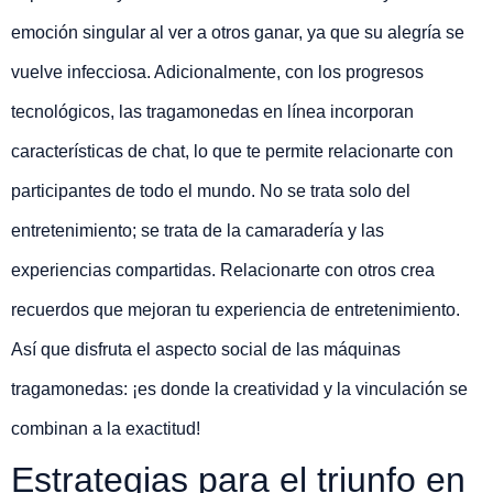
emoción singular al ver a otros ganar, ya que su alegría se
vuelve infecciosa. Adicionalmente, con los progresos
tecnológicos, las tragamonedas en línea incorporan
características de chat, lo que te permite relacionarte con
participantes de todo el mundo. No se trata solo del
entretenimiento; se trata de la camaradería y las
experiencias compartidas. Relacionarte con otros crea
recuerdos que mejoran tu experiencia de entretenimiento.
Así que disfruta el aspecto social de las máquinas
tragamonedas: ¡es donde la creatividad y la vinculación se
combinan a la exactitud!
Estrategias para el triunfo en