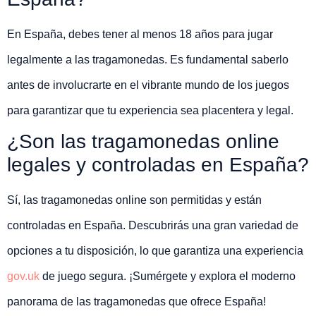
En España, debes tener al menos 18 años para jugar
legalmente a las tragamonedas. Es fundamental saberlo
antes de involucrarte en el vibrante mundo de los juegos
para garantizar que tu experiencia sea placentera y legal.
¿Son las tragamonedas online
legales y controladas en España?
Sí, las tragamonedas online son permitidas y están
controladas en España. Descubrirás una gran variedad de
opciones a tu disposición, lo que garantiza una experiencia
gov.uk
de juego segura. ¡Sumérgete y explora el moderno
panorama de las tragamonedas que ofrece España!