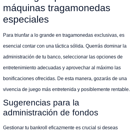
máquinas tragamonedas
especiales
Para triunfar a lo grande en tragamonedas exclusivas, es
esencial contar con una táctica sólida. Querrás dominar la
administración de tu banco, seleccionar las opciones de
entretenimiento adecuadas y aprovechar al máximo las
bonificaciones ofrecidas. De esta manera, gozarás de una
vivencia de juego más entretenida y posiblemente rentable.
Sugerencias para la
administración de fondos
Gestionar tu bankroll eficazmente es crucial si deseas