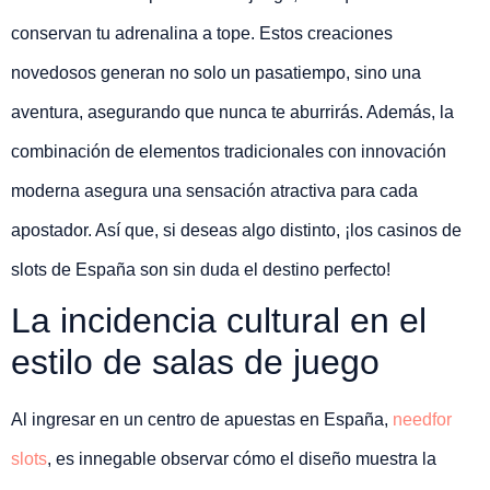
conservan tu adrenalina a tope. Estos creaciones
novedosos generan no solo un pasatiempo, sino una
aventura, asegurando que nunca te aburrirás. Además, la
combinación de elementos tradicionales con innovación
moderna asegura una sensación atractiva para cada
apostador. Así que, si deseas algo distinto, ¡los casinos de
slots de España son sin duda el destino perfecto!
La incidencia cultural en el
estilo de salas de juego
Al ingresar en un centro de apuestas en España,
needfor
slots
, es innegable observar cómo el diseño muestra la