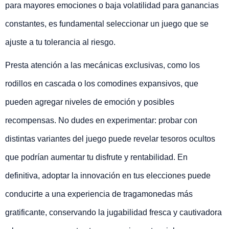
para mayores emociones o baja volatilidad para ganancias
constantes, es fundamental seleccionar un juego que se
ajuste a tu tolerancia al riesgo.
Presta atención a las mecánicas exclusivas, como los
rodillos en cascada o los comodines expansivos, que
pueden agregar niveles de emoción y posibles
recompensas. No dudes en experimentar: probar con
distintas variantes del juego puede revelar tesoros ocultos
que podrían aumentar tu disfrute y rentabilidad. En
definitiva, adoptar la innovación en tus elecciones puede
conducirte a una experiencia de tragamonedas más
gratificante, conservando la jugabilidad fresca y cautivadora