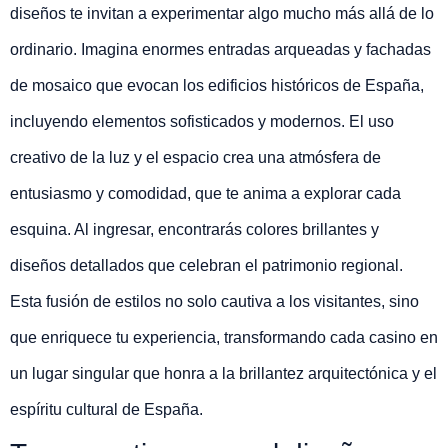
diseños te invitan a experimentar algo mucho más allá de lo
ordinario. Imagina enormes entradas arqueadas y fachadas
de mosaico que evocan los edificios históricos de España,
incluyendo elementos sofisticados y modernos. El uso
creativo de la luz y el espacio crea una atmósfera de
entusiasmo y comodidad, que te anima a explorar cada
esquina. Al ingresar, encontrarás colores brillantes y
diseños detallados que celebran el patrimonio regional.
Esta fusión de estilos no solo cautiva a los visitantes, sino
que enriquece tu experiencia, transformando cada casino en
un lugar singular que honra a la brillantez arquitectónica y el
espíritu cultural de España.