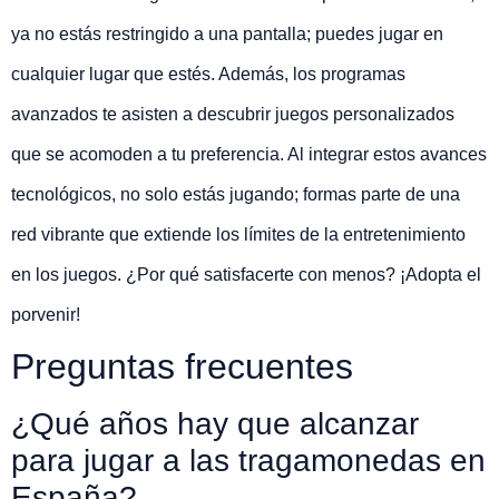
ya no estás restringido a una pantalla; puedes jugar en
cualquier lugar que estés. Además, los programas
avanzados te asisten a descubrir juegos personalizados
que se acomoden a tu preferencia. Al integrar estos avances
tecnológicos, no solo estás jugando; formas parte de una
red vibrante que extiende los límites de la entretenimiento
en los juegos. ¿Por qué satisfacerte con menos? ¡Adopta el
porvenir!
Preguntas frecuentes
¿Qué años hay que alcanzar
para jugar a las tragamonedas en
España?