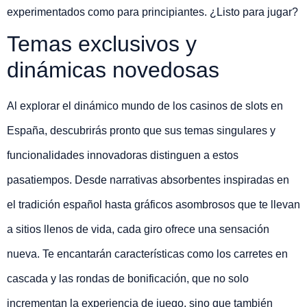
experimentados como para principiantes. ¿Listo para jugar?
Temas exclusivos y
dinámicas novedosas
Al explorar el dinámico mundo de los casinos de slots en
España, descubrirás pronto que sus temas singulares y
funcionalidades innovadoras distinguen a estos
pasatiempos. Desde narrativas absorbentes inspiradas en
el tradición español hasta gráficos asombrosos que te llevan
a sitios llenos de vida, cada giro ofrece una sensación
nueva. Te encantarán características como los carretes en
cascada y las rondas de bonificación, que no solo
incrementan la experiencia de juego, sino que también