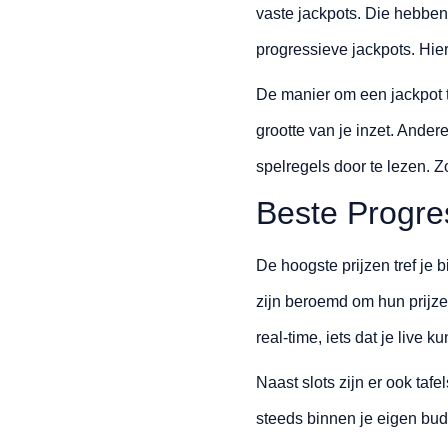
vaste jackpots. Die hebbe
progressieve jackpots. Hier 
De manier om een jackpot t
grootte van je inzet. Ande
spelregels door te lezen. 
Beste Progre
De hoogste prijzen tref je 
zijn beroemd om hun prijzen
real-time, iets dat je live ku
Naast slots zijn er ook taf
steeds binnen je eigen bud