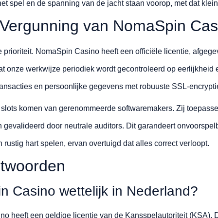
n het spel en de spanning van de jacht staan voorop, met dat klei
n Vergunning van NomaSpin Cas
e prioriteit. NomaSpin Casino heeft een officiële licentie, afg
 dat onze werkwijze periodiek wordt gecontroleerd op eerlijkheid
 transacties en persoonlijke gegevens met robuuste SSL-encrypti
n slots komen van gerenommeerde softwaremakers. Zij toepa
n gevalideerd door neutrale auditors. Dit garandeert onvoorspel
rustig hart spelen, ervan overtuigd dat alles correct verloopt.
ntwoorden
n Casino wettelijk in Nederland?
 heeft een geldige licentie van de Kansspelautoriteit (KSA). 