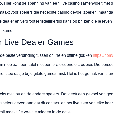
. Hier komt de spanning van een live casino samenvloeit met d
emaakt voor spelers die het echte casino gevoel zoeken, maar d
 dealer en vergroot je tegelijkertijd kans op prijzen die je lev
oonkamer.
n Live Dealer Games
e beste verbinding tussen online en offline gokken
https://no
m mee aan een tafel met een professionele croupier. Die persoon
ent toe dat je bij digitale games mist. Het is het gemak van thu
eeks met jou en de andere spelers. Dat geeft een gevoel van ge
spelers geven aan dat dit contact, en het live zien van elke kaar
chil maakt. Je voelt je midden in de actie.