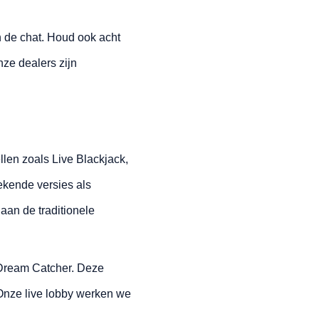
n de chat. Houd ook acht
nze dealers zijn
len zoals Live Blackjack,
ekende versies als
aan de traditionele
 Dream Catcher. Deze
Onze live lobby werken we