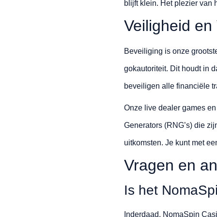
blijft klein. Het plezier va
Veiligheid e
Beveiliging is onze grootst
gokautoriteit. Dit houdt in
beveiligen alle financiële
Onze live dealer games e
Generators (RNG’s) die zij
uitkomsten. Je kunt met een 
Vragen en a
Is het NomaSpi
Inderdaad, NomaSpin Casino