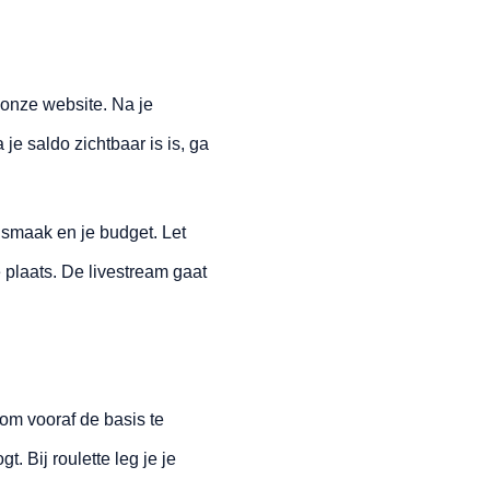
 onze website. Na je
je saldo zichtbaar is is, ga
e smaak en je budget. Let
e plaats. De livestream gaat
h om vooraf de basis te
. Bij roulette leg je je