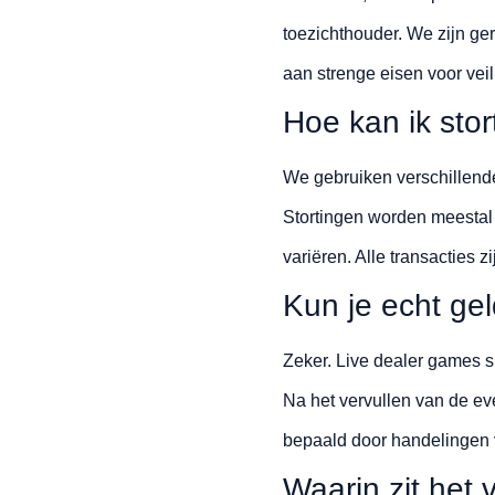
toezichthouder. We zijn g
aan strenge eisen voor vei
Hoe kan ik st
We gebruiken verschillende
Stortingen worden meestal
variëren. Alle transacties 
Kun je echt ge
Zeker. Live dealer games s
Na het vervullen van de ev
bepaald door handelingen v
Waarin zit het 