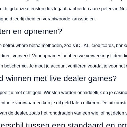
erechtigd onze diensten dus legaal aanbieden aan spelers in N
ligheid, eerlijkheid en verantwoorde kansspelen.
orten en opnemen?
 betrouwbare betaalmethoden, zoals iDEAL, creditcards, bankov
 direct verwerkt. Voor opnames hebben we verwerkingstijden d
zijn beschermd. Je moet je account verifiëren voordat je voor het
ld winnen met live dealer games?
peelt u met echt geld. Winsten worden onmiddellijk op je casin
entuele voorwaarden kun je dit geld laten uitkeren. De uitkomst
an de dealer, zoals het ronddraaien van een wiel of het delen 
verschil tussen een standaard en pr