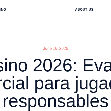
ING
ABOUT US
June 16, 2026
sino 2026: Eva
cial para jug
responsables