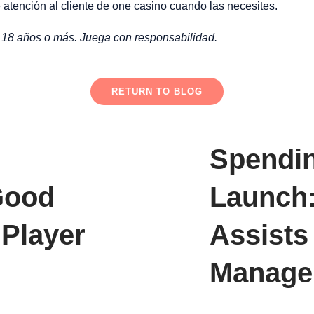
atención al cliente de one casino cuando las necesites.
 18 años o más. Juega con responsabilidad.
RETURN TO BLOG
Spendi
Good
Launch:
Player
Assists
Manage