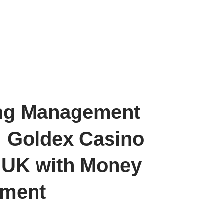
ng Management
 Goldex Casino
 UK with Money
ment