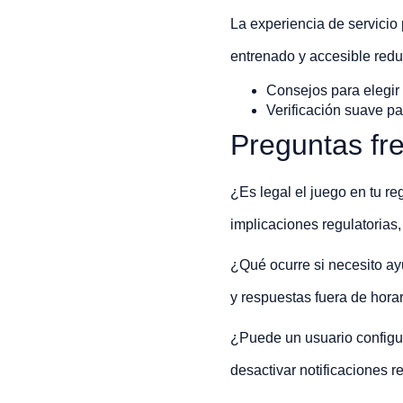
La experiencia de servicio
entrenado y accesible reduc
Consejos para elegi
Verificación suave pa
Preguntas fre
¿Es legal el juego en tu re
implicaciones regulatorias,
¿Qué ocurre si necesito ay
y respuestas fuera de horar
¿Puede un usuario configura
desactivar notificaciones r