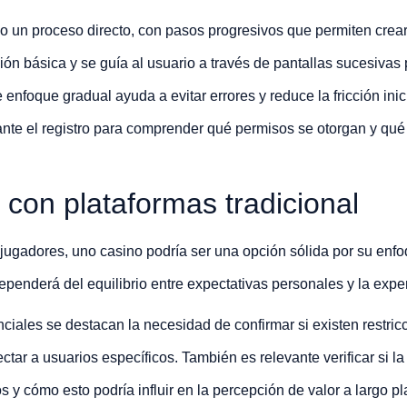
mo un proceso directo, con pasos progresivos que permiten crea
ción básica y se guía al usuario a través de pantallas sucesivas
e enfoque gradual ayuda a evitar errores y reduce la fricción ini
ante el registro para comprender qué permisos se otorgan y qué
con plataformas tradicional
jugadores, uno casino podría ser una opción sólida por su enfoq
dependerá del equilibrio entre expectativas personales y la expe
ciales se destacan la necesidad de confirmar si existen restric
ectar a usuarios específicos. También es relevante verificar si l
 y cómo esto podría influir en la percepción de valor a largo pl