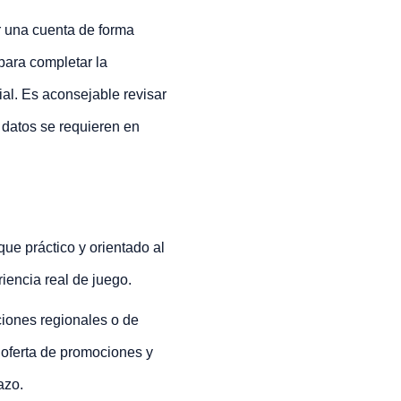
r una cuenta de forma
 para completar la
cial. Es aconsejable revisar
 datos se requieren en
ue práctico y orientado al
riencia real de juego.
ciones regionales o de
a oferta de promociones y
azo.