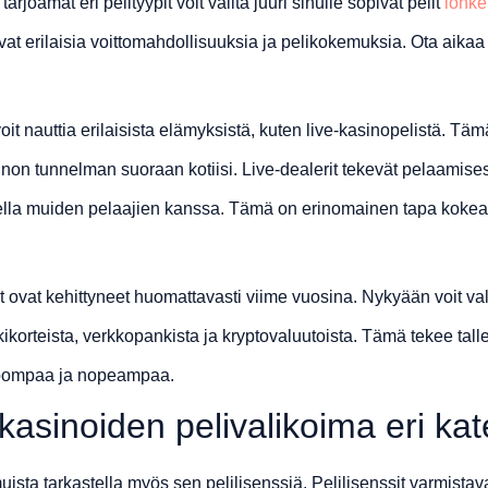
rjoamat eri pelityypit voit valita juuri sinulle sopivat pelit
lonke
joavat erilaisia voittomahdollisuuksia ja pelikokemuksia. Ota aikaa
oit nauttia erilaisista elämyksistä, kuten live-kasinopelistä. Tä
on tunnelman suoraan kotiisi. Live-dealerit tekevät pelaamisesta
stella muiden pelaajien kanssa. Tämä on erinomainen tapa koke
ovat kehittyneet huomattavasti viime vuosina. Nykyään voit vali
korteista, verkkopankista ja kryptovaluutoista. Tämä tekee tall
elpompaa ja nopeampaa.
asinoiden pelivalikoima eri kat
uista tarkastella myös sen pelilisenssiä. Pelilisenssit varmistav