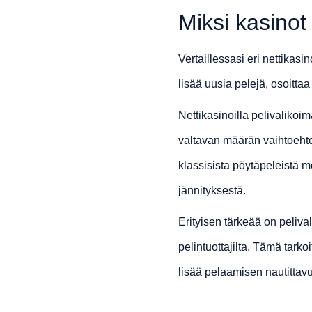
Miksi kasinot
Vertaillessasi eri nettikas
lisää uusia pelejä, osoittaa
Nettikasinoilla pelivalikoim
valtavan määrän vaihtoehtoj
klassisista pöytäpeleistä m
jännityksestä.
Erityisen tärkeää on peliva
pelintuottajilta. Tämä tarko
lisää pelaamisen nautittavu