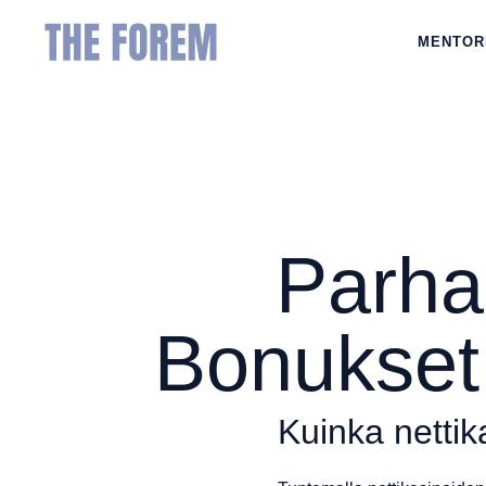
MENTOR
Parhaa
Bonukset 
Kuinka nettik