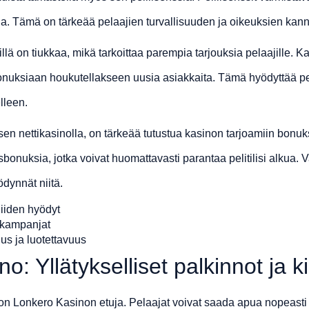
ia. Tämä on tärkeää pelaajien turvallisuuden ja oikeuksien kann
illä on tiukkaa, mikä tarkoittaa parempia tarjouksia pelaajille. K
bonuksiaan houkutellakseen uusia asiakkaita. Tämä hyödyttää pel
lleen.
en nettikasinolla, on tärkeää tutustua kasinon tarjoamiin bonuk
isbonuksia, jotka voivat huomattavasti parantaa pelitilisi alkua. 
dynnät niitä.
niiden hyödyt
a kampanjat
us ja luotettavuus
: Yllätykselliset palkinnot ja ki
on Lonkero Kasinon etuja. Pelaajat voivat saada apua nopeasti 