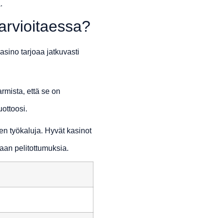
.
 arvioitaessa?
asino tarjoaa jatkuvasti
rmista, että se on
uottoosi.
n työkaluja. Hyvät kasinot
maan pelitottumuksia.