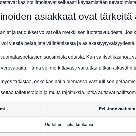
tettavat kasinot ilmoittavat selkeästi käyttämistään turvatoimista
sinoiden asiakkaat ovat tärkeitä
jat ja tarjoukset voivat olla merkki sen luotettavuudesta. Jos k
 voi viestiä pelaajista välittämisestä ja asiakastyytyväisyydestä.
 suomalaispelaajien suosimista eduista. Kun valitset kasinoa, va
at verovapaita. Tämä voi merkittävästi vaikuttaa pitkän aikavälin t
myös tarkistaa, onko kasinolla olemassa vastuullisen pelaamise
ettaa talletusrajoja ja muita rajoituksia, jotka auttavat hallitse
imi
Peli-innovaatioita
Uudet pelit joka kuukausi