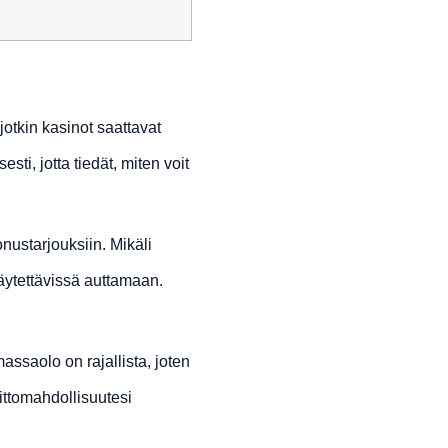
jotkin kasinot saattavat
sti, jotta tiedät, miten voit
nustarjouksiin. Mikäli
äytettävissä auttamaan.
ssaolo on rajallista, joten
ittomahdollisuutesi