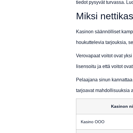
tiedot pysyvät turvassa. Luo
Miksi nettika
Kasinon säännölliset kampan
houkuttelevia tarjouksia, se
Verovapaat voitot ovat yksi
lisensoitu ja että voitot ov
Pelaajana sinun kannattaa 
tarjoavat mahdollisuuksia as
Kasinon n
Kasino OOO