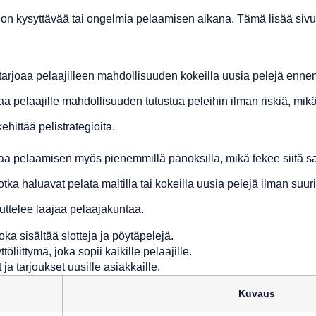
lä on kysyttävää tai ongelmia pelaamisen aikana. Tämä lisää sivus
 tarjoaa pelaajilleen mahdollisuuden kokeilla uusia pelejä enne
aa pelaajille mahdollisuuden tutustua peleihin ilman riskiä, mi
ehittää pelistrategioita.
a pelaamisen myös pienemmillä panoksilla, mikä tekee siitä sa
 jotka haluavat pelata maltilla tai kokeilla uusia pelejä ilman suur
ttelee laajaa pelaajakuntaa.
oka sisältää slotteja ja pöytäpelejä.
öliittymä, joka sopii kaikille pelaajille.
a tarjoukset uusille asiakkaille.
Kuvaus