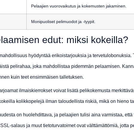
Pelaajien vuorovaikutus ja kokemusten jakaminen.
Monipuoliset pelimuodot ja -tyypit.
laamisen edut: miksi kokeilla?
 mahdollisuus hyödyntää erikoistarjouksia ja tervetulobonuksia.
äräistä pelirahaa, joka mahdollistaa pidemmän pelaamisen. Kanna
nnen kuin teet ensimmäisen talletuksen.
tarjoamat ilmaiskierrokset voivat lisätä pelikokemusta merkittäväs
okeilla kolikkopelejä ilman taloudellista riskiä, mikä on hieno ta
udesta on huolehdittava, ja pelaajien tulisi aina varmistaa, että
SSL-salaus ja muut tietoturvatoimet ovat välttämättömiä, jotta p