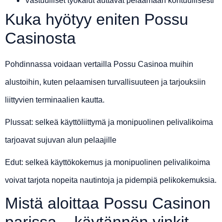
Vastuulliset työkalut auttavat pelaamaan kohtuullisesti
Kuka hyötyy eniten Possu
Casinosta
Pohdinnassa voidaan vertailla Possu Casinoa muihin
alustoihin, kuten pelaamisen turvallisuuteen ja tarjouksiin
liittyvien terminaalien kautta.
Plussat: selkeä käyttöliittymä ja monipuolinen pelivalikoima
tarjoavat sujuvan alun pelaajille
Edut: selkeä käyttökokemus ja monipuolinen pelivalikoima
voivat tarjota nopeita nautintoja ja pidempiä pelikokemuksia.
Mistä aloittaa Possu Casinon