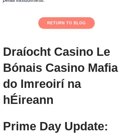
pelaa vastuullisesti.
RETURN TO BLOG
Draíocht Casino Le
Bónais Casino Mafia
do Imreoirí na
hÉireann
Prime Day Update: