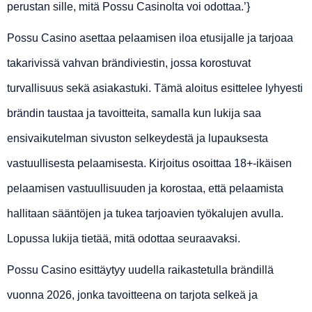
perustan sille, mitä Possu Casinolta voi odottaa.’}
Possu Casino asettaa pelaamisen iloa etusijalle ja tarjoaa
takarivissä vahvan brändiviestin, jossa korostuvat
turvallisuus sekä asiakastuki. Tämä aloitus esittelee lyhyesti
brändin taustaa ja tavoitteita, samalla kun lukija saa
ensivaikutelman sivuston selkeydestä ja lupauksesta
vastuullisesta pelaamisesta. Kirjoitus osoittaa 18+-ikäisen
pelaamisen vastuullisuuden ja korostaa, että pelaamista
hallitaan sääntöjen ja tukea tarjoavien työkalujen avulla.
Lopussa lukija tietää, mitä odottaa seuraavaksi.
Possu Casino esittäytyy uudella raikastetulla brändillä
vuonna 2026, jonka tavoitteena on tarjota selkeä ja