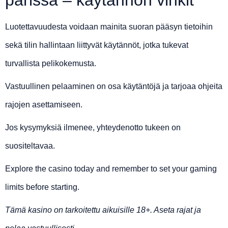
parissa – käytännön vinkit
Luotettavuudesta voidaan mainita suoran pääsyn tietoihin
sekä tilin hallintaan liittyvät käytännöt, jotka tukevat
turvallista pelikokemusta.
Vastuullinen pelaaminen on osa käytäntöjä ja tarjoaa ohjeita
rajojen asettamiseen.
Jos kysymyksiä ilmenee, yhteydenotto tukeen on
suositeltavaa.
Explore the casino today and remember to set your gaming
limits before starting.
Tämä kasino on tarkoitettu aikuisille 18+. Aseta rajat ja