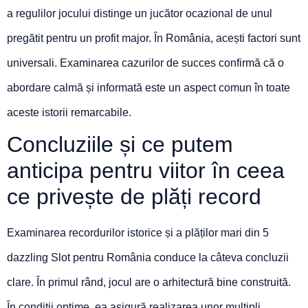
a regulilor jocului distinge un jucător ocazional de unul
pregătit pentru un profit major. În România, acești factori sunt
universali. Examinarea cazurilor de succes confirmă că o
abordare calmă și informată este un aspect comun în toate
aceste istorii remarcabile.
Concluziile și ce putem
anticipa pentru viitor în ceea
ce privește de plăți record
Examinarea recordurilor istorice și a plăților mari din 5
dazzling Slot pentru România conduce la câteva concluzii
clare. În primul rând, jocul are o arhitectură bine construită.
În condiții optime, ea asigură realizarea unor multipli