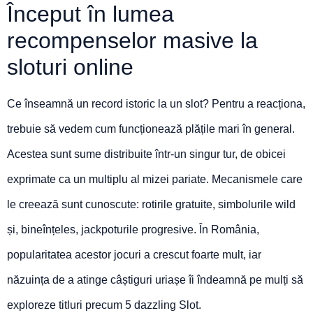
Început în lumea
recompenselor masive la
sloturi online
Ce înseamnă un record istoric la un slot? Pentru a reacționa,
trebuie să vedem cum funcționează plățile mari în general.
Acestea sunt sume distribuite într-un singur tur, de obicei
exprimate ca un multiplu al mizei pariate. Mecanismele care
le creează sunt cunoscute: rotirile gratuite, simbolurile wild
și, bineînțeles, jackpoturile progresive. În România,
popularitatea acestor jocuri a crescut foarte mult, iar
năzuința de a atinge câștiguri uriașe îi îndeamnă pe mulți să
exploreze titluri precum 5 dazzling Slot.