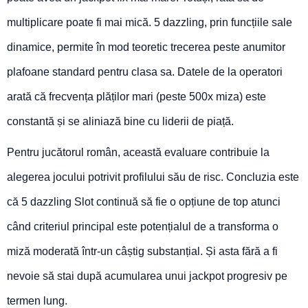
multiplicare poate fi mai mică. 5 dazzling, prin funcțiile sale
dinamice, permite în mod teoretic trecerea peste anumitor
plafoane standard pentru clasa sa. Datele de la operatori
arată că frecvența plăților mari (peste 500x miza) este
constantă și se aliniază bine cu liderii de piață.
Pentru jucătorul român, această evaluare contribuie la
alegerea jocului potrivit profilului său de risc. Concluzia este
că 5 dazzling Slot continuă să fie o opțiune de top atunci
când criteriul principal este potențialul de a transforma o
miză moderată într-un câștig substanțial. Și asta fără a fi
nevoie să stai după acumularea unui jackpot progresiv pe
termen lung.