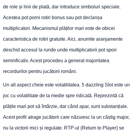
de role și linii de plată, dar introduce simboluri speciale.
Acestea pot porni rotiri bonus sau pot declanșa
multiplicatori. Mecanismul plăților mari este de obicei
caracteristica de rotiri gratuite. Aici, anumite aranjamente
deschid accesul la runde unde multiplicatorii pot spori
semnificativ. Acest procedeu a generat majoritatea
recordurilor pentru jucătorii români.
Un alt aspect cheie este volatilitatea. 5 dazzling Slot este un
joc cu volatilitate de la medie spre ridicată. Reprezintă că
plățile mari pot să întârzie, dar când apar, sunt substanțiale.
Acest profil atrage jucătorii care năzuiesc la un câștig major,
nu la victorii mici și regulate. RTP-ul (Return to Player) se