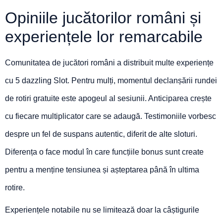
Opiniile jucătorilor români și
experiențele lor remarcabile
Comunitatea de jucători români a distribuit multe experiențe
cu 5 dazzling Slot. Pentru mulți, momentul declanșării rundei
de rotiri gratuite este apogeul al sesiunii. Anticiparea crește
cu fiecare multiplicator care se adaugă. Testimoniile vorbesc
despre un fel de suspans autentic, diferit de alte sloturi.
Diferența o face modul în care funcțiile bonus sunt create
pentru a menține tensiunea și așteptarea până în ultima
rotire.
Experiențele notabile nu se limitează doar la câștigurile