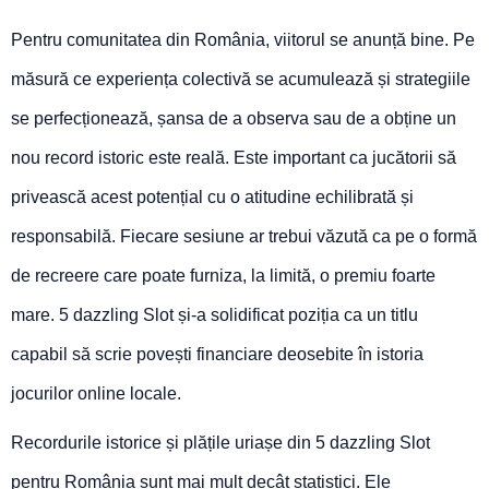
Pentru comunitatea din România, viitorul se anunță bine. Pe
măsură ce experiența colectivă se acumulează și strategiile
se perfecționează, șansa de a observa sau de a obține un
nou record istoric este reală. Este important ca jucătorii să
privească acest potențial cu o atitudine echilibrată și
responsabilă. Fiecare sesiune ar trebui văzută ca pe o formă
de recreere care poate furniza, la limită, o premiu foarte
mare. 5 dazzling Slot și-a solidificat poziția ca un titlu
capabil să scrie povești financiare deosebite în istoria
jocurilor online locale.
Recordurile istorice și plățile uriașe din 5 dazzling Slot
pentru România sunt mai mult decât statistici. Ele