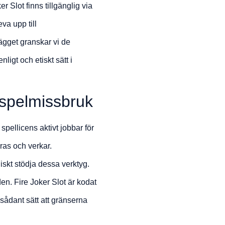
r Slot finns tillgänglig via
va upp till
ägget granskar vi de
ligt och etiskt sätt i
 spelmissbruk
pellicens aktivt jobbar för
ras och verkar.
iskt stödja dessa verktyg.
en. Fire Joker Slot är kodat
 sådant sätt att gränserna