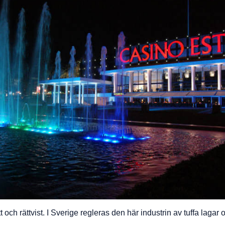
tt och rättvist. I Sverige regleras den här industrin av tuffa lagar 