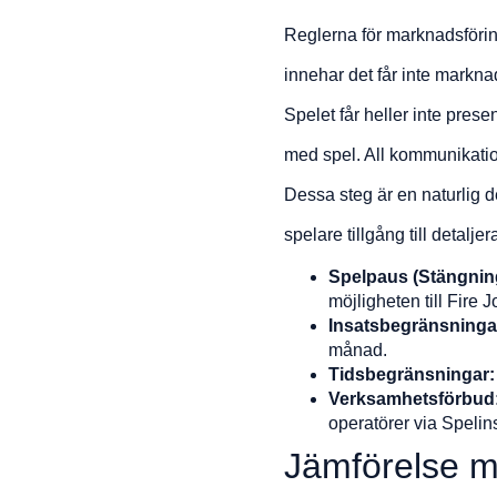
Reglerna för marknadsförin
innehar det får inte marknad
Spelet får heller inte prese
med spel. All kommunikation
Dessa steg är en naturlig 
spelare tillgång till detalje
Spelpaus (Stängning
möjligheten till Fire 
Insatsbegränsninga
månad.
Tidsbegränsningar:
Verksamhetsförbud
operatörer via Spelin
Jämförelse m