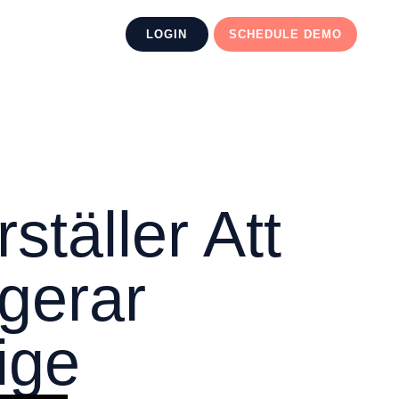
LOGIN
SCHEDULE DEMO
ställer Att
ngerar
ige