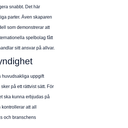
gera snabbt. Det här
tiga parter. Även skaparen
dell som demonstrerar att
ernationella spelbolag fått
andlar sitt ansvar på allvar.
yndighet
s huvudsakliga uppgift
er på ett rättvist sätt. För
det ska kunna erbjudas på
ontrollerar att all
ras och branschens