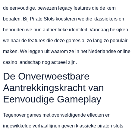
de eenvoudige, bewezen legacy features die de kern
bepalen. Bij Pirate Slots koesteren we die klassiekers en
behouden we hun authentieke identiteit. Vandaag bekijken
we naar de features die deze games al zo lang zo populair
maken. We leggen uit waarom ze in het Nederlandse online
casino landschap nog actueel zijn.
De Onverwoestbare
Aantrekkingskracht van
Eenvoudige Gameplay
Tegenover games met overweldigende effecten en
ingewikkelde verhaallijnen geven klassieke piraten slots