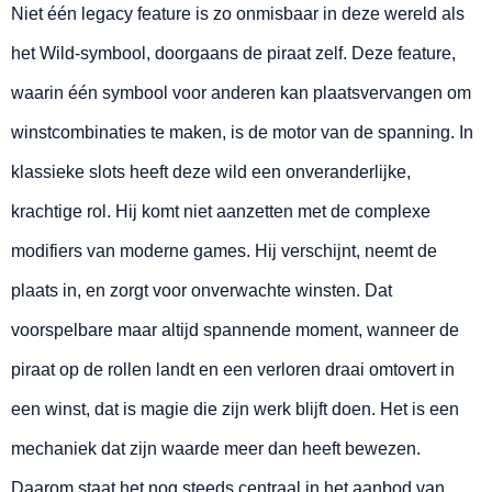
Niet één legacy feature is zo onmisbaar in deze wereld als
het Wild-symbool, doorgaans de piraat zelf. Deze feature,
waarin één symbool voor anderen kan plaatsvervangen om
winstcombinaties te maken, is de motor van de spanning. In
klassieke slots heeft deze wild een onveranderlijke,
krachtige rol. Hij komt niet aanzetten met de complexe
modifiers van moderne games. Hij verschijnt, neemt de
plaats in, en zorgt voor onverwachte winsten. Dat
voorspelbare maar altijd spannende moment, wanneer de
piraat op de rollen landt en een verloren draai omtovert in
een winst, dat is magie die zijn werk blijft doen. Het is een
mechaniek dat zijn waarde meer dan heeft bewezen.
Daarom staat het nog steeds centraal in het aanbod van