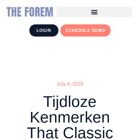
LOGIN
SCHEDULE DEMO
July 4, 2026
Tijdloze
Kenmerken
That Classic