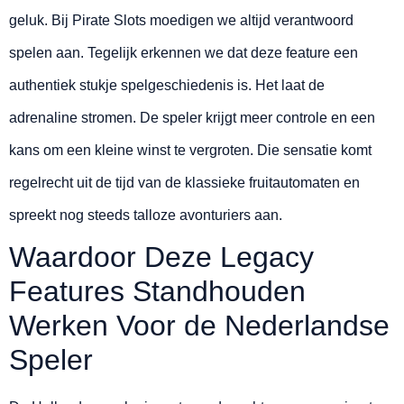
geluk. Bij Pirate Slots moedigen we altijd verantwoord
spelen aan. Tegelijk erkennen we dat deze feature een
authentiek stukje spelgeschiedenis is. Het laat de
adrenaline stromen. De speler krijgt meer controle en een
kans om een kleine winst te vergroten. Die sensatie komt
regelrecht uit de tijd van de klassieke fruitautomaten en
spreekt nog steeds talloze avonturiers aan.
Waardoor Deze Legacy
Features Standhouden
Werken Voor de Nederlandse
Speler