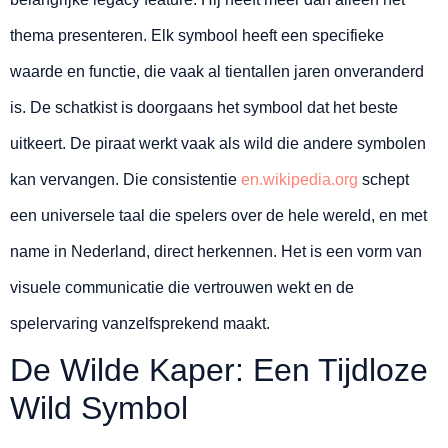
thema presenteren. Elk symbool heeft een specifieke
waarde en functie, die vaak al tientallen jaren onveranderd
is. De schatkist is doorgaans het symbool dat het beste
uitkeert. De piraat werkt vaak als wild die andere symbolen
kan vervangen. Die consistentie
en.wikipedia.org
schept
een universele taal die spelers over de hele wereld, en met
name in Nederland, direct herkennen. Het is een vorm van
visuele communicatie die vertrouwen wekt en de
spelervaring vanzelfsprekend maakt.
De Wilde Kaper: Een Tijdloze
Wild Symbol