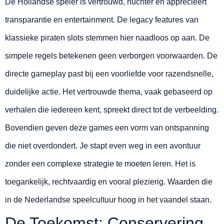
De Hollandse speler is vertrouwd, nuchter en apprecieert
transparantie en entertainment. De legacy features van
klassieke piraten slots stemmen hier naadloos op aan. De
simpele regels betekenen geen verborgen voorwaarden. De
directe gameplay past bij een voorliefde voor razendsnelle,
duidelijke actie. Het vertrouwde thema, vaak gebaseerd op
verhalen die iedereen kent, spreekt direct tot de verbeelding.
Bovendien geven deze games een vorm van ontspanning
die niet overdondert. Je stapt even weg in een avontuur
zonder een complexe strategie te moeten leren. Het is
toegankelijk, rechtvaardig en vooral plezierig. Waarden die
in de Nederlandse speelcultuur hoog in het vaandel staan.
De Toekomst: Conservering