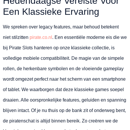
Hedendaagse Vereiste Voor
Een Klassieke Ervaring
We spreken over legacy features, maar behoud betekent
niet stilzitten
pirate.co.nl
. Een essentiële moderne eis die we
bij Pirate Slots hanteren op onze klassieke collectie, is
volledige mobiele compatibiliteit. De magie van de simpele
rollen, de herkenbare symbolen en de vloeiende gameplay
wordt omgezet perfect naar het scherm van een smartphone
of tablet. We waarborgen dat deze klassieke games soepel
draaien. Alle oorspronkelijke features, geluiden en spanning
blijven intact. Of je nu thuis op de bank zit of onderweg bent,
de piratenschat is altijd binnen bereik. Zo creëren we de