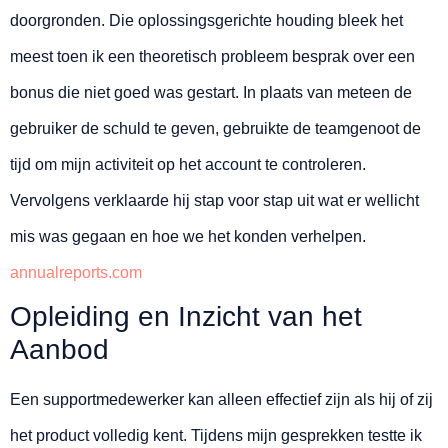
doorgronden. Die oplossingsgerichte houding bleek het
meest toen ik een theoretisch probleem besprak over een
bonus die niet goed was gestart. In plaats van meteen de
gebruiker de schuld te geven, gebruikte de teamgenoot de
tijd om mijn activiteit op het account te controleren.
Vervolgens verklaarde hij stap voor stap uit wat er wellicht
mis was gegaan en hoe we het konden verhelpen.
annualreports.com
Opleiding en Inzicht van het
Aanbod
Een supportmedewerker kan alleen effectief zijn als hij of zij
het product volledig kent. Tijdens mijn gesprekken testte ik