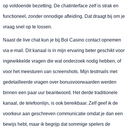
op voldoende bezetting. De chatinterface zelf is strak en
functioneel, zonder onnodige afleiding. Dat draagt bij om je
vraag snel op te lossen.
Naast de live chat kun je bij Bol Casino contact opnemen
via e-mail. Dit kanaal is in mijn ervaring beter geschikt voor
ingewikkelde vragen die wat onderzoek nodig hebben, of
voor het meesturen van screenshots. Mijn testmails met
gedetailleerde vragen over bonusvoorwaarden werden
binnen een paar uur beantwoord. Het derde traditionele
kanaal, de telefoonlijn, is ook bereikbaar. Zelf geef ik de
voorkeur aan geschreven communicatie omdat je dan een
bewijs hebt, maar ik begrijp dat sommige spelers de