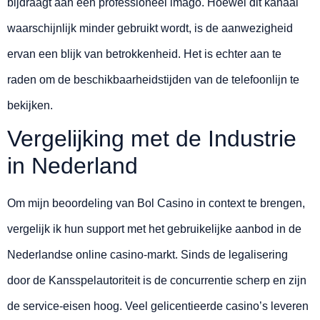
bijdraagt aan een professioneel imago. Hoewel dit kanaal
waarschijnlijk minder gebruikt wordt, is de aanwezigheid
ervan een blijk van betrokkenheid. Het is echter aan te
raden om de beschikbaarheidstijden van de telefoonlijn te
bekijken.
Vergelijking met de Industrie
in Nederland
Om mijn beoordeling van Bol Casino in context te brengen,
vergelijk ik hun support met het gebruikelijke aanbod in de
Nederlandse online casino-markt. Sinds de legalisering
door de Kansspelautoriteit is de concurrentie scherp en zijn
de service-eisen hoog. Veel gelicentieerde casino’s leveren