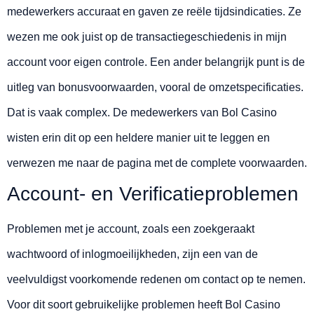
medewerkers accuraat en gaven ze reële tijdsindicaties. Ze
wezen me ook juist op de transactiegeschiedenis in mijn
account voor eigen controle. Een ander belangrijk punt is de
uitleg van bonusvoorwaarden, vooral de omzetspecificaties.
Dat is vaak complex. De medewerkers van Bol Casino
wisten erin dit op een heldere manier uit te leggen en
verwezen me naar de pagina met de complete voorwaarden.
Account- en Verificatieproblemen
Problemen met je account, zoals een zoekgeraakt
wachtwoord of inlogmoeilijkheden, zijn een van de
veelvuldigst voorkomende redenen om contact op te nemen.
Voor dit soort gebruikelijke problemen heeft Bol Casino