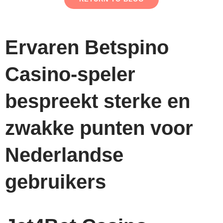
Ervaren Betspino
Casino-speler
bespreekt sterke en
zwakke punten voor
Nederlandse
gebruikers