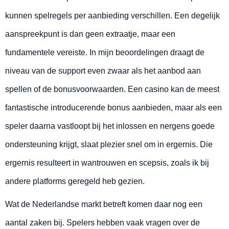
kunnen spelregels per aanbieding verschillen. Een degelijk
aanspreekpunt is dan geen extraatje, maar een
fundamentele vereiste. In mijn beoordelingen draagt de
niveau van de support even zwaar als het aanbod aan
spellen of de bonusvoorwaarden. Een casino kan de meest
fantastische introducerende bonus aanbieden, maar als een
speler daarna vastloopt bij het inlossen en nergens goede
ondersteuning krijgt, slaat plezier snel om in ergernis. Die
ergernis resulteert in wantrouwen en scepsis, zoals ik bij
andere platforms geregeld heb gezien.
Wat de Nederlandse markt betreft komen daar nog een
aantal zaken bij. Spelers hebben vaak vragen over de