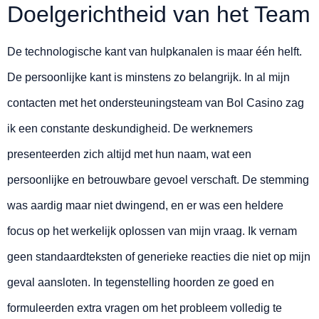
Doelgerichtheid van het Team
De technologische kant van hulpkanalen is maar één helft.
De persoonlijke kant is minstens zo belangrijk. In al mijn
contacten met het ondersteuningsteam van Bol Casino zag
ik een constante deskundigheid. De werknemers
presenteerden zich altijd met hun naam, wat een
persoonlijke en betrouwbare gevoel verschaft. De stemming
was aardig maar niet dwingend, en er was een heldere
focus op het werkelijk oplossen van mijn vraag. Ik vernam
geen standaardteksten of generieke reacties die niet op mijn
geval aansloten. In tegenstelling hoorden ze goed en
formuleerden extra vragen om het probleem volledig te