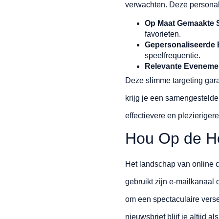
verwachten. Deze personali
Op Maat Gemaakte S
favorieten.
Gepersonaliseerde
speelfrequentie.
Relevante Eveneme
Deze slimme targeting garan
krijg je een samengestelde 
effectievere en plezieriger
Hou Op de H
Het landschap van online c
gebruikt zijn e-mailkanaal
om een spectaculaire verse 
nieuwsbrief blijf je altijd a