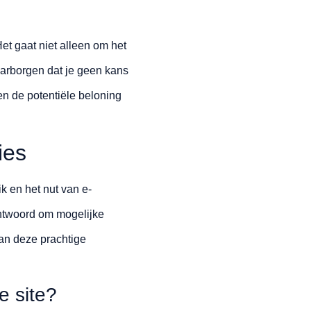
t gaat niet alleen om het
aarborgen dat je geen kans
 en de potentiële beloning
ies
k en het nut van e-
antwoord om mogelijke
an deze prachtige
e site?