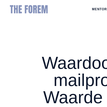
MENTOR
Waardoo
mailpr
Waarde 