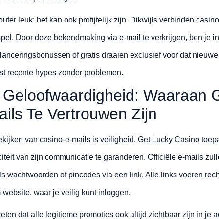
 louter leuk; het kan ook profijtelijk zijn. Dikwijls verbinden casi
pel. Door deze bekendmaking via e-mail te verkrijgen, ben je in
nceringsbonussen of gratis draaien exclusief voor dat nieuwe sp
est recente hypes zonder problemen.
 Geloofwaardigheid: Waaraan 
ils Te Vertrouwen Zijn
bekijken van casino-e-mails is veiligheid. Get Lucky Casino toe
citeit van zijn communicatie te garanderen. Officiële e-mails z
s wachtwoorden of pincodes via een link. Alle links voeren rech
 website, waar je veilig kunt inloggen.
ten dat alle legitieme promoties ook altijd zichtbaar zijn in je 