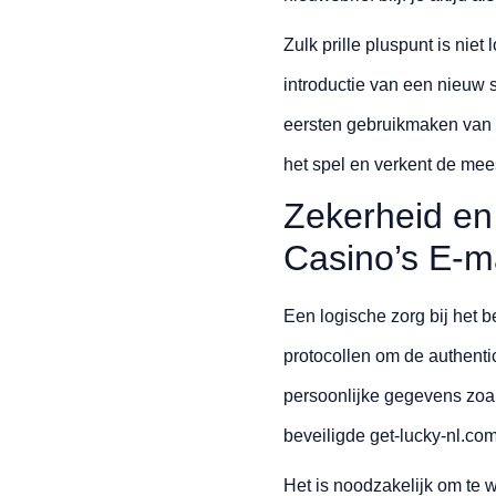
Zulk prille pluspunt is niet
introductie van een nieuw s
eersten gebruikmaken van la
het spel en verkent de me
Zekerheid en
Casino’s E-ma
Een logische zorg bij het 
protocollen om de authenti
persoonlijke gegevens zoal
beveiligde get-lucky-nl.com
Het is noodzakelijk om te we