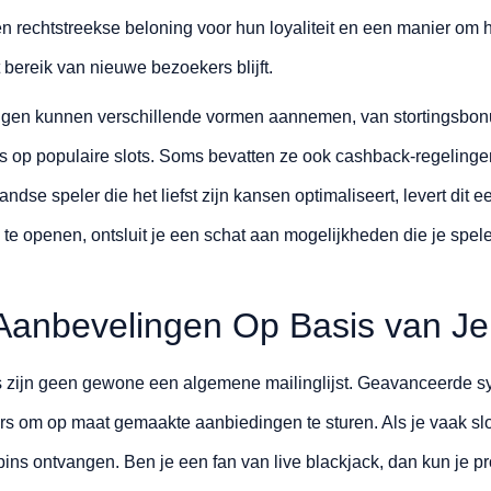
en rechtstreekse beloning voor hun loyaliteit en een manier om 
 bereik van nieuwe bezoekers blijft.
gen kunnen verschillende vormen aannemen, van stortingsbon
ns op populaire slots. Soms bevatten ze ook cashback-regelingen
dse speler die het liefst zijn kansen optimaliseert, levert dit e
te openen, ontsluit je een schat aan mogelijkheden die je spe
Aanbevelingen Op Basis van Je 
s zijn geen gewone een algemene mailinglijst. Geavanceerde 
s om op maat gemaakte aanbiedingen te sturen. Als je vaak slot
ins ontvangen. Ben je een fan van live blackjack, dan kun je pr