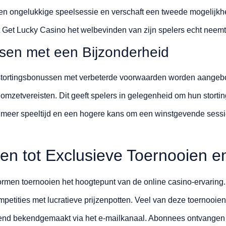
n ongelukkige speelsessie en verschaft een tweede mogelijkhei
 Get Lucky Casino het welbevinden van zijn spelers echt neemt
sen met een Bijzonderheid
 stortingsbonussen met verbeterde voorwaarden worden aange
mzetvereisten. Dit geeft spelers in gelegenheid om hun storting
s meer speeltijd en een hogere kans om een winstgevende sessi
en tot Exclusieve Toernooien e
 vormen toernooien het hoogtepunt van de online casino-ervarin
etities met lucratieve prijzenpotten. Veel van deze toernooien,
itend bekendgemaakt via het e-mailkanaal. Abonnees ontvange