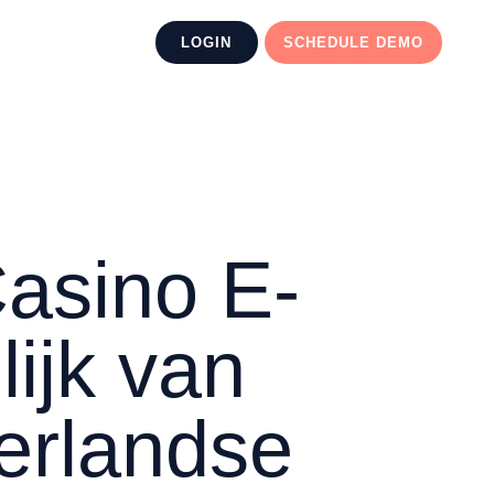
LOGIN
SCHEDULE DEMO
asino E-
ijk van
erlandse