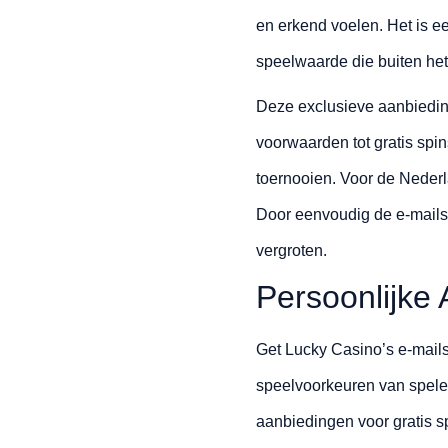
en erkend voelen. Het is e
speelwaarde die buiten het
Deze exclusieve aanbiedin
voorwaarden tot gratis spi
toernooien. Voor de Nederlan
Door eenvoudig de e-mails 
vergroten.
Persoonlijke 
Get Lucky Casino’s e-mail
speelvoorkeuren van speler
aanbiedingen voor gratis sp