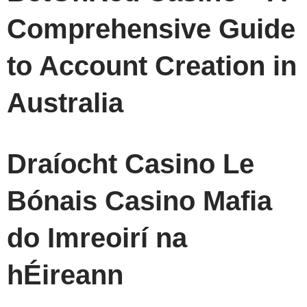
Comprehensive Guide
to Account Creation in
Australia
Draíocht Casino Le
Bónais Casino Mafia
do Imreoirí na
hÉireann