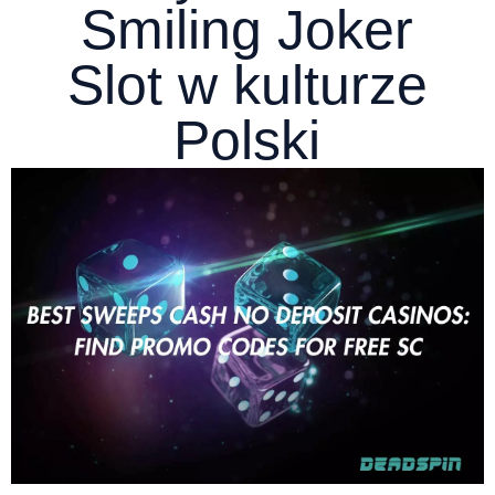
Smiling Joker
Slot w kulturze
Polski