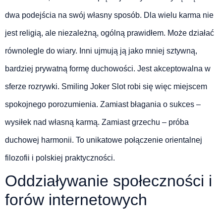
dwa podejścia na swój własny sposób. Dla wielu karma nie
jest religią, ale niezależną, ogólną prawidłem. Może działać
równolegle do wiary. Inni ujmują ją jako mniej sztywną,
bardziej prywatną formę duchowości. Jest akceptowalna w
sferze rozrywki. Smiling Joker Slot robi się więc miejscem
spokojnego porozumienia. Zamiast błagania o sukces –
wysiłek nad własną karmą. Zamiast grzechu – próba
duchowej harmonii. To unikatowe połączenie orientalnej
filozofii i polskiej praktyczności.
Oddziaływanie społeczności i
forów internetowych