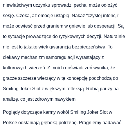
niewłaściwym uczynku sprowadzi pecha, może odłożyć
sesję. Czeka, aż emocje ustąpią. Nakaz “czystej intencji”
może odwieść przed graniem w gniewie lub desperacji. Są
to sytuacje prowadzące do ryzykownych decyzji. Naturalnie
nie jest to jakakolwiek gwarancja bezpieczeństwa. To
ciekawy mechanizm samoregulacji wyrastający z
kulturowych wierzeń. Z moich doświadczeń wynika, że
gracze szczerze wierzący w tę koncepcję podchodzą do
Smiling Joker Slot z większym refleksją. Robią pauzy na
analizę, co jest zdrowym nawykiem.
Poglądy dotyczące karmy wokół Smiling Joker Slot w
Polsce odsłaniają głęboką potrzebę. Pragniemy nadawać