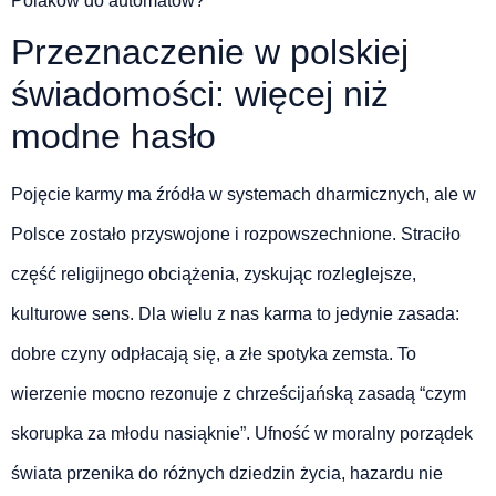
Polaków do automatów?
Przeznaczenie w polskiej
świadomości: więcej niż
modne hasło
Pojęcie karmy ma źródła w systemach dharmicznych, ale w
Polsce zostało przyswojone i rozpowszechnione. Straciło
część religijnego obciążenia, zyskując rozleglejsze,
kulturowe sens. Dla wielu z nas karma to jedynie zasada:
dobre czyny odpłacają się, a złe spotyka zemsta. To
wierzenie mocno rezonuje z chrześcijańską zasadą “czym
skorupka za młodu nasiąknie”. Ufność w moralny porządek
świata przenika do różnych dziedzin życia, hazardu nie