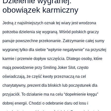
Dzielenie wygranej:
obowiązek karmiczny
Jedną z najsilniejszych oznak tej wiary jest wrodzona
potrzeba dzielenia się wygraną. Wśród polskich graczy
panuje powszechne przekonanie. Zatrzymanie całej sumy
wygranej tylko dla siebie “wpłynie negatywnie” na przyszłej
karmie i przerwie dopływ szczęścia. Dlatego osoby, które
mają powodzenie przy Smiling Joker Slot, często
oświadczają, że część kwoty przeznaczą na cel
charytatywny, prezent dla bliskich lub poczęstunek dla
przyjaciół. To działanie ma na celu “dopełnienie kręgu”
dobrej energii. Chodzi o odebranie daru od losu i