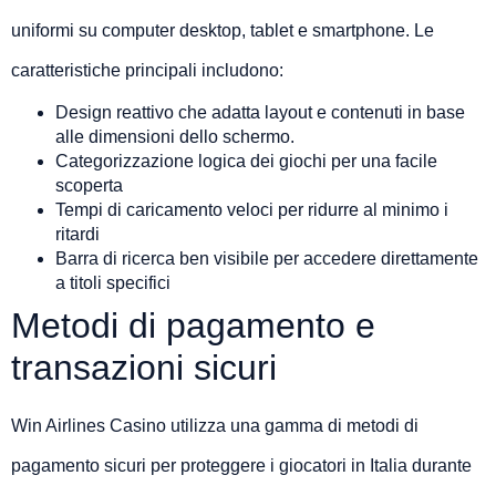
uniformi su computer desktop, tablet e smartphone. Le
caratteristiche principali includono:
Design reattivo che adatta layout e contenuti in base
alle dimensioni dello schermo.
Categorizzazione logica dei giochi per una facile
scoperta
Tempi di caricamento veloci per ridurre al minimo i
ritardi
Barra di ricerca ben visibile per accedere direttamente
a titoli specifici
Metodi di pagamento e
transazioni sicuri
Win Airlines Casino utilizza una gamma di metodi di
pagamento sicuri per proteggere i giocatori in Italia durante