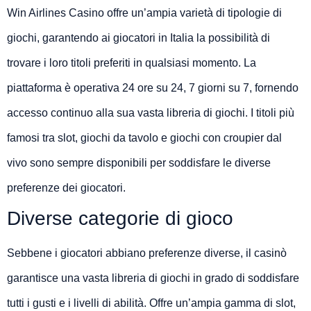
Win Airlines Casino offre un’ampia varietà di tipologie di
giochi, garantendo ai giocatori in Italia la possibilità di
trovare i loro titoli preferiti in qualsiasi momento. La
piattaforma è operativa 24 ore su 24, 7 giorni su 7, fornendo
accesso continuo alla sua vasta libreria di giochi. I titoli più
famosi tra slot, giochi da tavolo e giochi con croupier dal
vivo sono sempre disponibili per soddisfare le diverse
preferenze dei giocatori.
Diverse categorie di gioco
Sebbene i giocatori abbiano preferenze diverse, il casinò
garantisce una vasta libreria di giochi in grado di soddisfare
tutti i gusti e i livelli di abilità. Offre un’ampia gamma di slot,