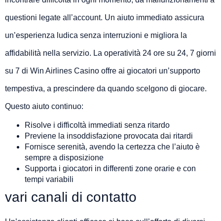
questioni legate all’account. Un aiuto immediato assicura
un’esperienza ludica senza interruzioni e migliora la
affidabilità nella servizio. La operatività 24 ore su 24, 7 giorni
su 7 di Win Airlines Casino offre ai giocatori un’supporto
tempestiva, a prescindere da quando scelgono di giocare.
Questo aiuto continuo:
Risolve i difficoltà immediati senza ritardo
Previene la insoddisfazione provocata dai ritardi
Fornisce serenità, avendo la certezza che l’aiuto è
sempre a disposizione
Supporta i giocatori in differenti zone orarie e con
tempi variabili
vari canali di contatto