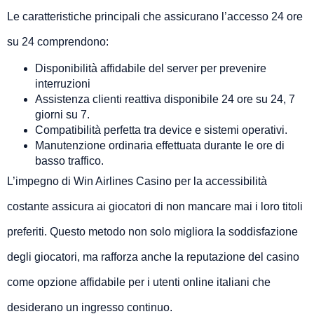
Le caratteristiche principali che assicurano l’accesso 24 ore
su 24 comprendono:
Disponibilità affidabile del server per prevenire
interruzioni
Assistenza clienti reattiva disponibile 24 ore su 24, 7
giorni su 7.
Compatibilità perfetta tra device e sistemi operativi.
Manutenzione ordinaria effettuata durante le ore di
basso traffico.
L’impegno di Win Airlines Casino per la accessibilità
costante assicura ai giocatori di non mancare mai i loro titoli
preferiti. Questo metodo non solo migliora la soddisfazione
degli giocatori, ma rafforza anche la reputazione del casino
come opzione affidabile per i utenti online italiani che
desiderano un ingresso continuo.