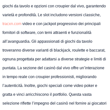
giochi da tavolo e opzioni con croupier dal vivo, garantendo
varietà e profondità. Le slot includono versioni classiche,
tracxn.com
video e con jackpot progressivo dei principali
fornitori di software, con temi attraenti e funzionalità
all’avanguardia. Gli appassionati di giochi da tavolo
troveranno diverse varianti di blackjack, roulette e baccarat,
ognuna progettata per adattarsi a diverse strategie e limiti di
puntata. La sezione del casinò dal vivo offre un’interazione
in tempo reale con croupier professionisti, migliorando
l’autenticità. Inoltre, giochi speciali come video poker e
gratta e vinci arricchiscono il portfolio. Questa vasta
selezione riflette l’impegno del casinò nel fornire ai giocatori